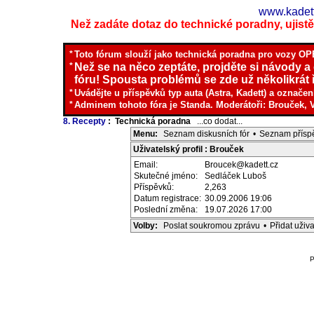
www.kadett
Než zadáte dotaz do technické poradny, ujistěte
*
Toto fórum slouží jako technická poradna pro vozy OPE
*
Než se na něco zeptáte, projděte si návody a
fóru! Spousta problémů se zde už několikrát ř
*
Uvádějte u příspěvků typ auta (Astra, Kadett) a označen
*
Adminem tohoto fóra je Standa. Moderátoři: Brouček, 
8. Recepty
: Technická poradna
...co dodat...
Menu:
Seznam diskusních fór
•
Seznam přísp
Uživatelský profil : Brouček
Email:
Broucek@kadett.cz
Skutečné jméno:
Sedláček Luboš
Příspěvků:
2,263
Datum registrace:
30.09.2006 19:06
Poslední změna:
19.07.2026 17:00
Volby:
Poslat soukromou zprávu
•
Přidat uži
P