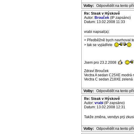
Volby:
Odpovědět na tento př
Re: Steak v Hýskově
Autor:
Brouček
(IP zapsáno)
Datum: 13.02.2008 11:33
vrabi napsal(a):
-----------------------------------------
> Předběžně bych navrhoval ter
> tak se vyjádřete
Jsem pro 23.2.2008
Zdraví Brouček
Vectra A sedan C25XE modrá m
Vectra C sedan Z18XE zelená m
Volby:
Odpovědět na tento př
Re: Steak v Hýskově
Autor:
vrabi
(IP zapsáno)
Datum: 13.02.2008 12:31
Takže změna, vendys prý zkusí 
Volby:
Odpovědět na tento př