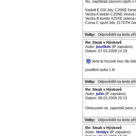
No, například zánovní výplň v 
Kadett E GSI 3dv. C20NE červe
Vectra A sedan C20NE vínová m
Vectra B kombi X25XE zelená m
Corsa C sport 3dv. Z17DTH če
Volby:
Odpovědět na tento př
Re: Steak v Hýskově
Autor:
josefkim
(IP zapsáno)
Datum: 07.03.2008 14:19
Jemi to hrozně moc líto lidi
josefkim astra 1.6i
Volby:
Odpovědět na tento př
Re: Steak v Hýskově
Autor:
jožin
(IP zapsáno)
Datum: 08.03.2008 20:13
Omlouvám se, zapoměl jsem, dce
Volby:
Odpovědět na tento př
Re: Steak v Hýskově
Autor:
Vendys
(IP zapsáno)