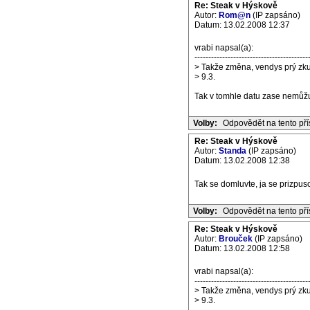
Re: Steak v Hýskově
Autor:
Rom@n
(IP zapsáno)
Datum: 13.02.2008 12:37
vrabi napsal(a):
-----------------------------------------
> Takže změna, vendys prý zku
> 9.3.
Tak v tomhle datu zase nemůžu 
Volby:
Odpovědět na tento př
Re: Steak v Hýskově
Autor:
Standa
(IP zapsáno)
Datum: 13.02.2008 12:38
Tak se domluvte, ja se prizpuso
Volby:
Odpovědět na tento př
Re: Steak v Hýskově
Autor:
Brouček
(IP zapsáno)
Datum: 13.02.2008 12:58
vrabi napsal(a):
-----------------------------------------
> Takže změna, vendys prý zku
> 9.3.