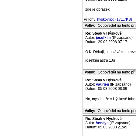
zde je obrázek
Přílohy:
hyskov.jpg (171.7KB)
Volby:
Odpovědět na tento př
Re: Steak v Hýskově
Autor:
josefkim
(IP zapsáno)
Datum: 29.02.2008 07:17
O.K. Děkuji, a tu záváznou rez
josefkim astra 1.6i
Volby:
Odpovědět na tento př
Re: Steak v Hýskově
Autor:
vaurien
(IP zapsáno)
Datum: 05.03.2008 08:09
No, myslím, že v Hýskově toho 
Volby:
Odpovědět na tento př
Re: Steak v Hýskově
Autor:
Vendys
(IP zapsáno)
Datum: 05.03.2008 21:45