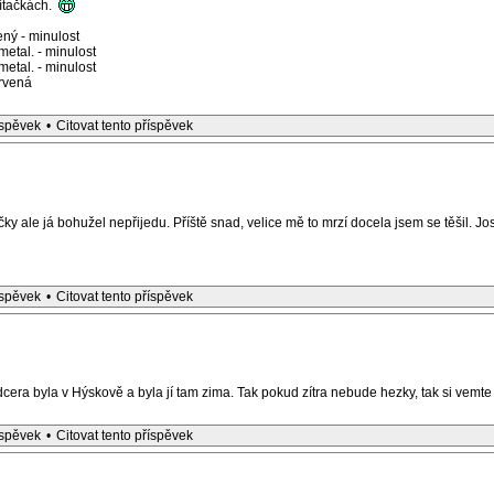
lítačkách.
ný - minulost
etal. - minulost
etal. - minulost
rvená
íspěvek
•
Citovat tento příspěvek
čky ale já bohužel nepřijedu. Příště snad, velice mě to mrzí docela jsem se těšil. Jos
íspěvek
•
Citovat tento příspěvek
ra byla v Hýskově a byla jí tam zima. Tak pokud zítra nebude hezky, tak si vemte 
íspěvek
•
Citovat tento příspěvek