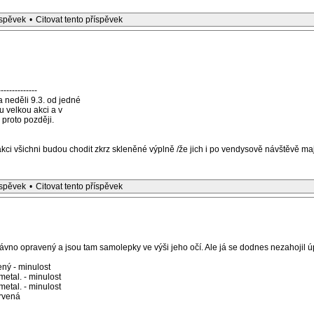
íspěvek
•
Citovat tento příspěvek
--------------
 neděli 9.3. od jedné
u velkou akci a v
, proto později.
ký akci všichni budou chodit zkrz skleněné výplně /že jich i po vendysově návštěvě 
íspěvek
•
Citovat tento příspěvek
vno opravený a jsou tam samolepky ve výši jeho očí. Ale já se dodnes nezahojil ú
ný - minulost
etal. - minulost
etal. - minulost
rvená