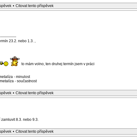
íspěvek
•
Citovat tento příspěvek
--------------
mín 23.2. nebo 1.3. ,
to mám volno, ten druhej termín jsem v práci
etalíza - minulost
etalíza - součastnost
íspěvek
•
Citovat tento příspěvek
zamluvit 8.3. nebo 9.3.
íspěvek
•
Citovat tento příspěvek