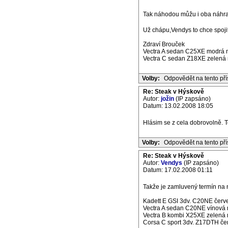
Tak náhodou můžu i oba náhrad
Už chápu,Vendys to chce spoji
Zdraví Brouček
Vectra A sedan C25XE modrá m
Vectra C sedan Z18XE zelená m
Volby:
Odpovědět na tento př
Re: Steak v Hýskově
Autor:
jožin
(IP zapsáno)
Datum: 13.02.2008 18:05
Hlásim se z cela dobrovolně. T
Volby:
Odpovědět na tento př
Re: Steak v Hýskově
Autor:
Vendys
(IP zapsáno)
Datum: 17.02.2008 01:11
Takže je zamluvený termín na ne
Kadett E GSI 3dv. C20NE červe
Vectra A sedan C20NE vínová m
Vectra B kombi X25XE zelená m
Corsa C sport 3dv. Z17DTH če