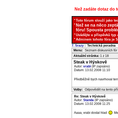
Než zadáte dotaz do te
*
Toto fórum slouží jako te
*
Než se na něco zeptá
fóru! Spousta problém
*
Uvádějte u příspěvků typ 
*
Adminem tohoto fóra je S
7. Srazy
: Technická poradna
I
Menu:
Seznam diskusních fór
Aktuální stránka:
1 z 18
Steak v Hýskově
Autor:
vrabi
(IP zapsáno)
Datum: 13.02.2008 11:10
Předběžně bych navrhoval termí
Volby:
Odpovědět na tento př
Re: Steak v Hýskově
Autor:
Standa
(IP zapsáno)
Datum: 13.02.2008 11:25
Aaaa, vrabi dostal hlad
Me 