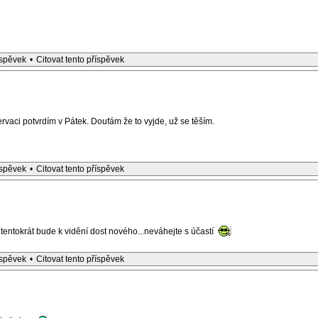
íspěvek
•
Citovat tento příspěvek
ervaci potvrdím v Pátek. Doufám že to vyjde, už se těším.
íspěvek
•
Citovat tento příspěvek
tentokrát bude k vidění dost nového...neváhejte s účastí
íspěvek
•
Citovat tento příspěvek