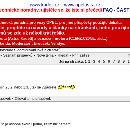
www.kadett.cz
www.opelastra.cz
chnické poradny, ujistěte se, že jste si přečetli
FAQ - ČAS
chnická poradna pro vozy OPEL, pro jiné příspěvky použijte debatu.
te, projděte si návody a články na stránkách, nebo použijte
ů se zde už několikrát řešilo.
auta (Astra, Kadett) a označení motoru (C16NZ,C20NE, atd...).
tanda. Moderátoři: Brouček, Vendys.
nformace, domlouvaní lokálních srazů
•
Seznam příspěvků
•
Nové téma
•
Hledat
•
Přihlásit se
Jdi na stránku:
1
2
3
4
5
6
7
8
9
1
n 23.2. nebo 1.3. , tak se vyjádřete
íspěvek
•
Citovat tento příspěvek
to je osobne skoro i jedno, zatim nic nemam.