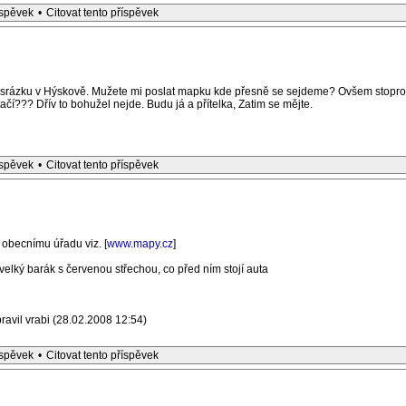
íspěvek
•
Citovat tento příspěvek
l srázku v Hýskově. Mužete mi poslat mapku kde přesně se sejdeme? Ovšem stoproc
tačí??? Dřív to bohužel nejde. Budu já a přítelka, Zatim se mějte.
íspěvek
•
Citovat tento příspěvek
 obecnímu úřadu viz. [
www.mapy.cz
]
 velký barák s červenou střechou, co před ním stojí auta
ravil vrabi (28.02.2008 12:54)
íspěvek
•
Citovat tento příspěvek