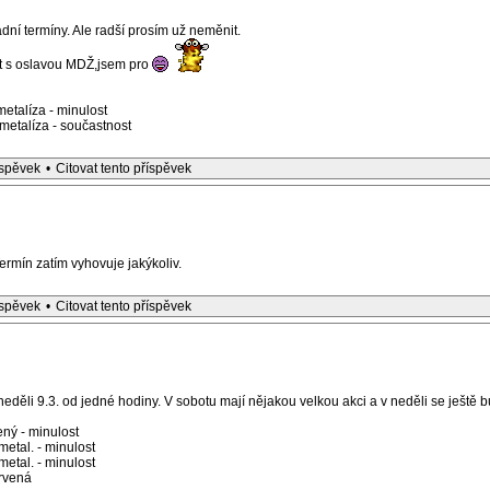
ní termíny. Ale radší prosím už neměnit.
t s oslavou MDŽ,jsem pro
etalíza - minulost
etalíza - součastnost
íspěvek
•
Citovat tento příspěvek
ermín zatím vyhovuje jakýkoliv.
íspěvek
•
Citovat tento příspěvek
děli 9.3. od jedné hodiny. V sobotu mají nějakou velkou akci a v neděli se ještě bud
ný - minulost
etal. - minulost
etal. - minulost
rvená