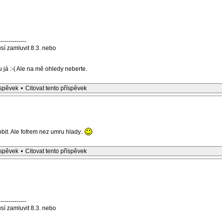
--------------
sí zamluvit 8.3. nebo
já :-( Ale na mě ohledy neberte.
íspěvek
•
Citovat tento příspěvek
bit. Ale fofrem nez umru hlady..
íspěvek
•
Citovat tento příspěvek
--------------
sí zamluvit 8.3. nebo