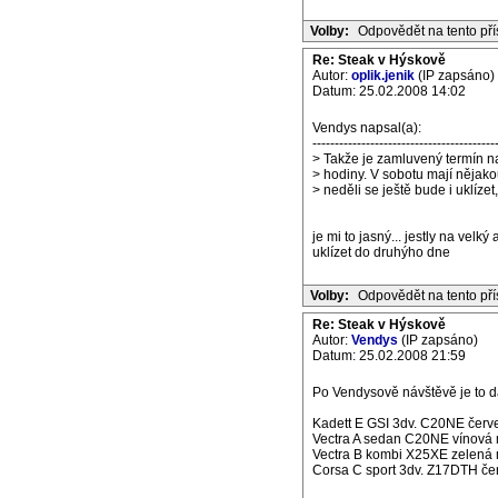
Volby:
Odpovědět na tento př
Re: Steak v Hýskově
Autor:
oplik.jenik
(IP zapsáno)
Datum: 25.02.2008 14:02
Vendys napsal(a):
-----------------------------------------
> Takže je zamluvený termín na
> hodiny. V sobotu mají nějako
> neděli se ještě bude i uklízet
je mi to jasný... jestly na vel
uklízet do druhýho dne
Volby:
Odpovědět na tento př
Re: Steak v Hýskově
Autor:
Vendys
(IP zapsáno)
Datum: 25.02.2008 21:59
Po Vendysově návštěvě je to dá
Kadett E GSI 3dv. C20NE červe
Vectra A sedan C20NE vínová m
Vectra B kombi X25XE zelená m
Corsa C sport 3dv. Z17DTH če