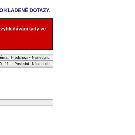
TO KLADENÉ DOTAZY
.
 vyhledávání tady ve
Téma:
Předchozí
•
Následující
0
11
...Poslední
Následující