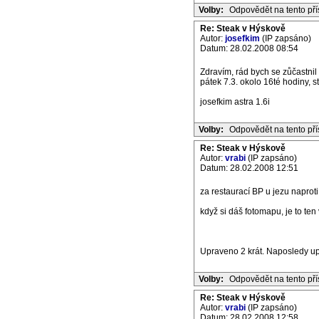
Volby:
Odpovědět na tento př
Re: Steak v Hýskově
Autor:
josefkim
(IP zapsáno)
Datum: 28.02.2008 08:54
Zdravím, rád bych se zůčastni
pátek 7.3. okolo 16té hodiny, s
josefkim astra 1.6i
Volby:
Odpovědět na tento př
Re: Steak v Hýskově
Autor:
vrabi
(IP zapsáno)
Datum: 28.02.2008 12:51
za restaurací BP u jezu naproti
když si dáš fotomapu, je to ten
Upraveno 2 krát. Naposledy up
Volby:
Odpovědět na tento př
Re: Steak v Hýskově
Autor:
vrabi
(IP zapsáno)
Datum: 28.02.2008 12:58