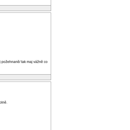
maj požehnaně/ tak maj vážně co
plně.