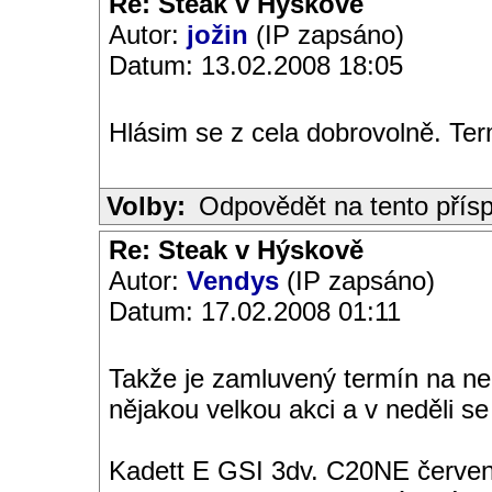
Re: Steak v Hýskově
Autor:
jožin
(IP zapsáno)
Datum: 13.02.2008 18:05
Hlásim se z cela dobrovolně. Ter
Volby:
Odpovědět na tento přís
Re: Steak v Hýskově
Autor:
Vendys
(IP zapsáno)
Datum: 17.02.2008 01:11
Takže je zamluvený termín na ned
nějakou velkou akci a v neděli se 
Kadett E GSI 3dv. C20NE červen