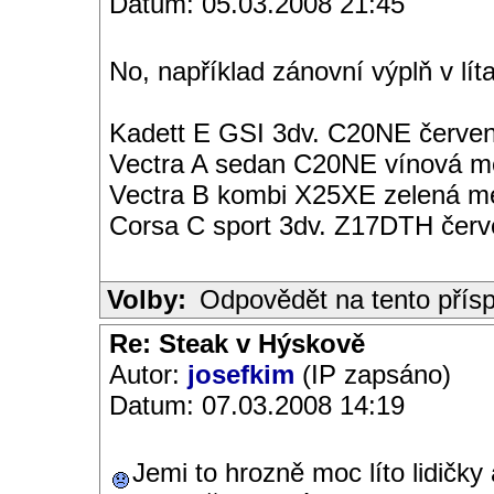
Datum: 05.03.2008 21:45
No, například zánovní výplň v lí
Kadett E GSI 3dv. C20NE červen
Vectra A sedan C20NE vínová met
Vectra B kombi X25XE zelená met
Corsa C sport 3dv. Z17DTH čer
Volby:
Odpovědět na tento přís
Re: Steak v Hýskově
Autor:
josefkim
(IP zapsáno)
Datum: 07.03.2008 14:19
Jemi to hrozně moc líto lidičky 