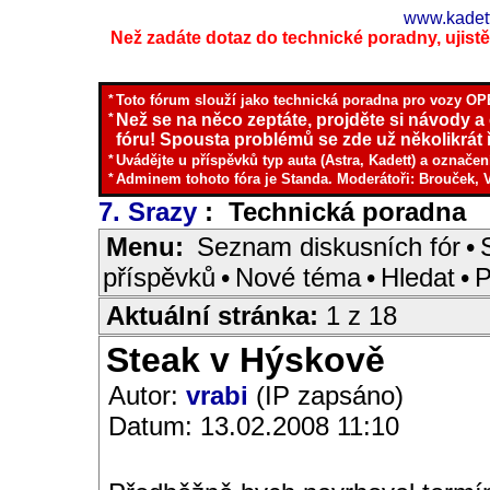
www.kadett
Než zadáte dotaz do technické poradny, ujistěte
*
Toto fórum slouží jako technická poradna pro vozy OPE
*
Než se na něco zeptáte, projděte si návody a
fóru! Spousta problémů se zde už několikrát ř
*
Uvádějte u příspěvků typ auta (Astra, Kadett) a označen
*
Adminem tohoto fóra je Standa. Moderátoři: Brouček, 
7. Srazy
: Technická poradna
I
Menu:
Seznam diskusních fór
•
příspěvků
•
Nové téma
•
Hledat
•
P
Aktuální stránka:
1 z 18
Steak v Hýskově
Autor:
vrabi
(IP zapsáno)
Datum: 13.02.2008 11:10