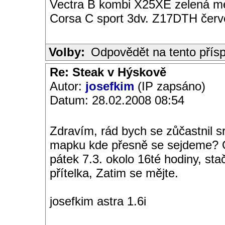
Vectra B kombi X25XE zelená met
Corsa C sport 3dv. Z17DTH čer
Volby:
Odpovědět na tento přís
Re: Steak v Hýskově
Autor:
josefkim
(IP zapsáno)
Datum: 28.02.2008 08:54
Zdravím, rád bych se zůčastnil 
mapku kde přesně se sejdeme? O
pátek 7.3. okolo 16té hodiny, sta
přítelka, Zatim se mějte.
josefkim astra 1.6i