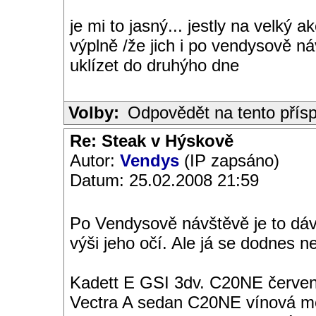
je mi to jasný... jestly na velký 
výplně /že jich i po vendysově 
uklízet do druhýho dne
Volby:
Odpovědět na tento přís
Re: Steak v Hýskově
Autor:
Vendys
(IP zapsáno)
Datum: 25.02.2008 21:59
Po Vendysově návštěvě je to dá
výši jeho očí. Ale já se dodnes ne
Kadett E GSI 3dv. C20NE červen
Vectra A sedan C20NE vínová met