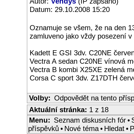
Autor:
Vendys
(IP zapsáno)
Datum: 29.10.2008 15:20
Oznamuje se všem, že na den 13.1
zamluveno jako vždy posezení v 
Kadett E GSI 3dv. C20NE červen
Vectra A sedan C20NE vínová met
Vectra B kombi X25XE zelená met
Corsa C sport 3dv. Z17DTH čer
Volby:
Odpovědět na tento přís
Aktuální stránka:
1 z 18
Menu:
Seznam diskusních fór
•
příspěvků
•
Nové téma
•
Hledat
•
P