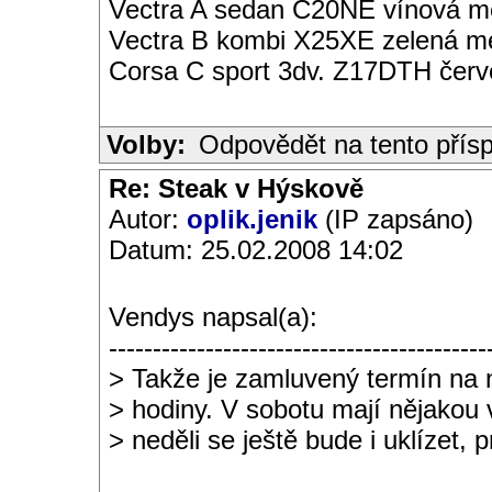
Vectra A sedan C20NE vínová met
Vectra B kombi X25XE zelená met
Corsa C sport 3dv. Z17DTH čer
Volby:
Odpovědět na tento přís
Re: Steak v Hýskově
Autor:
oplik.jenik
(IP zapsáno)
Datum: 25.02.2008 14:02
Vendys napsal(a):
-------------------------------------------
> Takže je zamluvený termín na n
> hodiny. V sobotu mají nějakou 
> neděli se ještě bude i uklízet, p