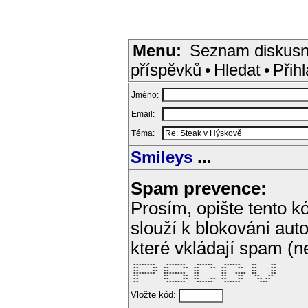
Menu:
Seznam diskusn
příspěvků
•
Hledat
•
Přihl
Jméno:
Email:
Téma:
Smileys
...
Spam prevence:
Prosím, opište tento kó
slouží k blokování aut
které vkládají spam (
 ********    *******    ******    ******    **     ** 

 **     **  **     **  **    **  **    **   **     ** 

 **     **  **         **        **         **     ** 

 ********   ********   **        **   ****  **     ** 

 **         **     **  **        **    **    **   **  

 **         **     **  **    **  **    **     ** **   

 **          *******    ******    ******       ***    
Vložte kód: