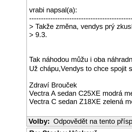
vrabi napsal(a):
-------------------------------------------
> Takže změna, vendys prý zkusí
> 9.3.
Tak náhodou můžu i oba náhradní
Už chápu,Vendys to chce spojit 
Zdraví Brouček
Vectra A sedan C25XE modrá met
Vectra C sedan Z18XE zelená me
Volby:
Odpovědět na tento přís