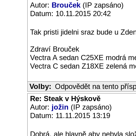
Autor:
Brouček
(IP zapsáno)
Datum: 10.11.2015 20:42
Tak pristi jidelni sraz bude u Zdenk
Zdraví Brouček
Vectra A sedan C25XE modrá met
Vectra C sedan Z18XE zelená me
Volby:
Odpovědět na tento přís
Re: Steak v Hýskově
Autor:
jožin
(IP zapsáno)
Datum: 11.11.2015 13:19
Dobrá, ale hlavně aby nebyla slož