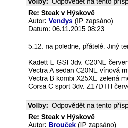
Volby:
Odpovědět na tento přís
Re: Steak v Hýskově
Autor:
Vendys
(IP zapsáno)
Datum: 06.11.2015 08:23
5.12. na poledne, přátelé. Jiný t
Kadett E GSI 3dv. C20NE červen
Vectra A sedan C20NE vínová met
Vectra B kombi X25XE zelená met
Corsa C sport 3dv. Z17DTH čer
Volby:
Odpovědět na tento přís
Re: Steak v Hýskově
Autor:
Brouček
(IP zapsáno)