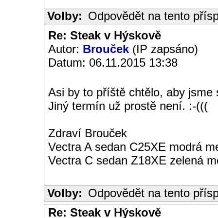
Volby:
Odpovědět na tento přís
Re: Steak v Hýskově
Autor:
Brouček
(IP zapsáno)
Datum: 06.11.2015 13:38
Asi by to příště chtělo, aby jsme 
Jiný termín už prostě není. :-(((
Zdraví Brouček
Vectra A sedan C25XE modrá met
Vectra C sedan Z18XE zelená me
Volby:
Odpovědět na tento přís
Re: Steak v Hýskově