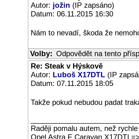
Autor:
jožin
(IP zapsáno)
Datum: 06.11.2015 16:30
Nám to nevadí, škoda že nemohou 
Volby:
Odpovědět na tento přís
Re: Steak v Hýskově
Autor:
Luboš X17DTL
(IP zapsá
Datum: 07.11.2015 18:05
Takže pokud nebudou padat traka
__________________________
Raději pomalu autem, než rychle
Opel Astra F Caravan X17DTL=