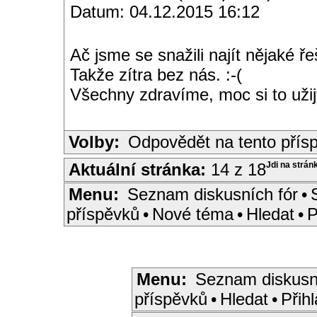
Datum: 04.12.2015 16:12
Ač jsme se snažili najít nějaké ře
Takže zítra bez nás. :-(
Všechny zdravíme, moc si to užij
Volby:
Odpovědět na tento přís
Aktuální stránka:
14 z 18
Jdi na strán
Menu:
Seznam diskusních fór
•
příspěvků
•
Nové téma
•
Hledat
•
P
Menu:
Seznam diskusn
příspěvků
•
Hledat
•
Přihl