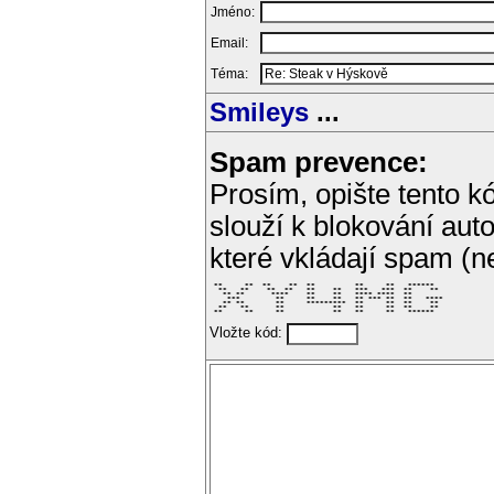
Jméno:
Email:
Téma:
Smileys
...
Spam prevence:
Prosím, opište tento kó
slouží k blokování aut
které vkládají spam (
 **     **  **    **  **         **     **   ******   

  **   **    **  **   **    **   ***   ***  **    **  

   ** **      ****    **    **   **** ****  **        

    ***        **     **    **   ** *** **  **   **** 

   ** **       **     *********  **     **  **    **  

  **   **      **           **   **     **  **    **  

 **     **     **           **   **     **   ******   
Vložte kód: