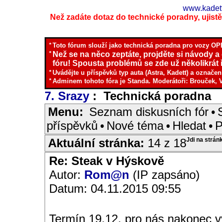
www.kadett
Než zadáte dotaz do technické poradny, ujistěte
*
Toto fórum slouží jako technická poradna pro vozy OPE
*
Než se na něco zeptáte, projděte si návody a
fóru! Spousta problémů se zde už několikrát ř
*
Uvádějte u příspěvků typ auta (Astra, Kadett) a označen
*
Adminem tohoto fóra je Standa. Moderátoři: Brouček, 
7. Srazy
: Technická poradna
I
Menu:
Seznam diskusních fór
•
příspěvků
•
Nové téma
•
Hledat
•
P
Aktuální stránka:
14 z 18
Jdi na strán
Re: Steak v Hýskově
Autor:
Rom@n
(IP zapsáno)
Datum: 04.11.2015 09:55
Termín 19.12. pro nás nakonec v