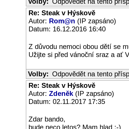
Volby:
Odpovědět na tento přís
Re: Steak v Hýskově
Autor:
Rom@n
(IP zapsáno)
Datum: 16.12.2016 16:40
Z důvodu nemoci obou dětí se m
Užijte si před vánoční sraz a ať
Volby:
Odpovědět na tento přís
Re: Steak v Hýskově
Autor:
Zdeněk
(IP zapsáno)
Datum: 02.11.2017 17:35
Zdar bando,
bude neco letos? Mam hlad :-)