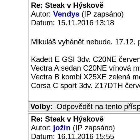
Re: Steak v Hýskově
Autor:
Vendys
(IP zapsáno)
Datum: 15.11.2016 13:18
Mikuláš vyhánět nebude. 17.12. p
Kadett E GSI 3dv. C20NE červen
Vectra A sedan C20NE vínová met
Vectra B kombi X25XE zelená met
Corsa C sport 3dv. Z17DTH čer
Volby:
Odpovědět na tento přís
Re: Steak v Hýskově
Autor:
jožin
(IP zapsáno)
Datum: 16.11.2016 15:55