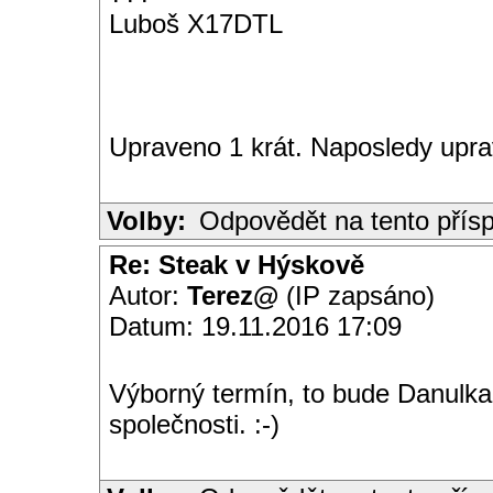
Luboš X17DTL
Upraveno 1 krát. Naposledy upra
Volby:
Odpovědět na tento přís
Re: Steak v Hýskově
Autor:
Terez@
(IP zapsáno)
Datum: 19.11.2016 17:09
Výborný termín, to bude Danulka s
společnosti. :-)