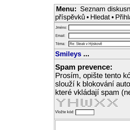
Menu:
Seznam diskusn
příspěvků
•
Hledat
•
Přihl
Jméno:
Email:
Téma:
Smileys
...
Spam prevence:
Prosím, opište tento kó
slouží k blokování aut
které vkládají spam (
 **    **  **     **  **      **  **     **  **     ** 

  **  **   **     **  **  **  **   **   **    **   **  

   ****    **     **  **  **  **    ** **      ** **   

    **     *********  **  **  **     ***        ***    

    **     **     **  **  **  **    ** **      ** **   

    **     **     **  **  **  **   **   **    **   **  

    **     **     **   ***  ***   **     **  **     ** 
Vložte kód: