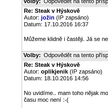
Volby:
Odpovědět na tento přís
Re: Steak v Hýskově
Autor:
jožin
(IP zapsáno)
Datum: 17.10.2016 16:37
Můžeme klidně i častěji. Já se n
Volby:
Odpovědět na tento přís
Re: Steak v Hýskově
Autor:
oplikjenik
(IP zapsáno)
Datum: 18.10.2016 14:56
No uvidíme.. mam toho nějak moc
času moc není :-(