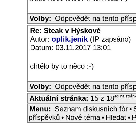
Volby:
Odpovědět na tento přís
Re: Steak v Hýskově
Autor:
oplik.jenik
(IP zapsáno)
Datum: 03.11.2017 13:01
chtělo by to něco :-)
Volby:
Odpovědět na tento přís
Aktuální stránka:
15 z 18
Jdi na strán
Menu:
Seznam diskusních fór
•
příspěvků
•
Nové téma
•
Hledat
•
P