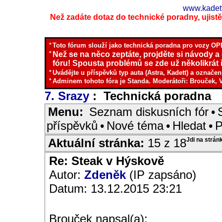
www.kadett
Než zadáte dotaz do technické poradny, ujistěte
*
Toto fórum slouží jako technická poradna pro vozy OPE
*
Než se na něco zeptáte, projděte si návody a
fóru! Spousta problémů se zde už několikrát ř
*
Uvádějte u příspěvků typ auta (Astra, Kadett) a označen
*
Adminem tohoto fóra je Standa. Moderátoři: Brouček, 
7. Srazy
: Technická poradna
I
Menu:
Seznam diskusních fór
•
příspěvků
•
Nové téma
•
Hledat
•
P
Aktuální stránka:
15 z 18
Jdi na strán
Re: Steak v Hýskově
Autor:
Zdeněk
(IP zapsáno)
Datum: 13.12.2015 23:21
Brouček napsal(a):