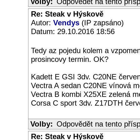
Volby:
Odpovědět na tento přís
Re: Steak v Hýskově
Autor:
Vendys
(IP zapsáno)
Datum: 29.10.2016 18:56
Tedy az pojedu kolem a vzpomen
prosincovy termin. OK?
Kadett E GSI 3dv. C20NE červen
Vectra A sedan C20NE vínová met
Vectra B kombi X25XE zelená met
Corsa C sport 3dv. Z17DTH čer
Volby:
Odpovědět na tento přís
Re: Steak v Hýskově