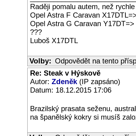
Raději pomalu autem, než rychle
Opel Astra F Caravan X17DTL=
Opel Astra G Caravan Y17DT=>
???
Luboš X17DTL
Volby:
Odpovědět na tento přís
Re: Steak v Hýskově
Autor:
Zdeněk
(IP zapsáno)
Datum: 18.12.2015 17:06
Brazilský prasata seženu, austra
na španělský kokry si musíš založi