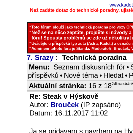
www.kadett
Než zadáte dotaz do technické poradny, ujistěte
*
Toto fórum slouží jako technická poradna pro vozy OPE
*
Než se na něco zeptáte, projděte si návody a
fóru! Spousta problémů se zde už několikrát ř
*
Uvádějte u příspěvků typ auta (Astra, Kadett) a označen
*
Adminem tohoto fóra je Standa. Moderátoři: Brouček, 
7. Srazy
: Technická poradna
I
Menu:
Seznam diskusních fór
•
příspěvků
•
Nové téma
•
Hledat
•
P
Aktuální stránka:
16 z 18
Jdi na strán
Re: Steak v Hýskově
Autor:
Brouček
(IP zapsáno)
Datum: 16.11.2017 11:02
Ja se pridavam s navrhem na Hys