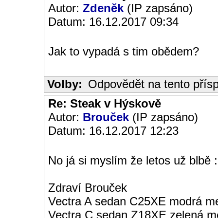
Autor:
Zdeněk
(IP zapsáno)
Datum: 16.12.2017 09:34
Jak to vypadá s tim obědem?
Volby:
Odpovědět na tento přís
Re: Steak v Hýskově
Autor:
Brouček
(IP zapsáno)
Datum: 16.12.2017 12:23
No já si myslím že letos už blbě :
Zdraví Brouček
Vectra A sedan C25XE modrá met
Vectra C sedan Z18XE zelená me