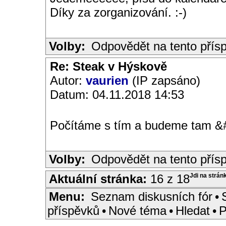
Díky za zorganizování. :-)
Volby:
Odpovědět na tento přís
Re: Steak v Hýskově
Autor:
vaurien
(IP zapsáno)
Datum: 04.11.2018 14:53
Počítáme s tím a budeme tam &
Volby:
Odpovědět na tento přís
Aktuální stránka:
16 z 18
Jdi na strán
Menu:
Seznam diskusních fór
•
příspěvků
•
Nové téma
•
Hledat
•
P