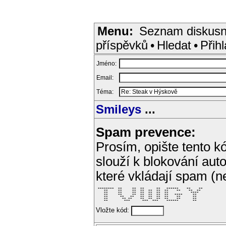
Menu:
Seznam diskusn
příspěvků
•
Hledat
•
Přihl
Jméno:
Email:
Téma:
Smileys
...
Spam prevence:
Prosím, opište tento kó
slouží k blokování aut
které vkládají spam (
 ********  **     **  **      **   ******    **    ** 

    **     **     **  **  **  **  **    **    **  **  

    **     **     **  **  **  **  **           ****   

    **     **     **  **  **  **  **   ****     **    

    **      **   **   **  **  **  **    **      **    

    **       ** **    **  **  **  **    **      **    

    **        ***      ***  ***    ******       **    
Vložte kód: