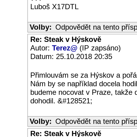
Luboš X17DTL
Volby:
Odpovědět na tento přís
Re: Steak v Hýskově
Autor:
Terez@
(IP zapsáno)
Datum: 25.10.2018 20:35
Přimlouvám se za Hýskov a pořá
Nám by se například docela hodi
budeme nocovat v Praze, takže 
dohodil. &#128521;
Volby:
Odpovědět na tento přís
Re: Steak v Hýskově