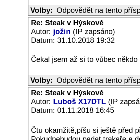
Volby:
Odpovědět na tento přís
Re: Steak v Hýskově
Autor:
jožin
(IP zapsáno)
Datum: 31.10.2018 19:32
Čekal jsem až si to vůbec někdo p
Volby:
Odpovědět na tento přís
Re: Steak v Hýskově
Autor:
Luboš X17DTL
(IP zapsá
Datum: 01.11.2018 16:45
Čtu okamžitě,píšu si ještě před 
Pokudnebudou padat trakaře a do