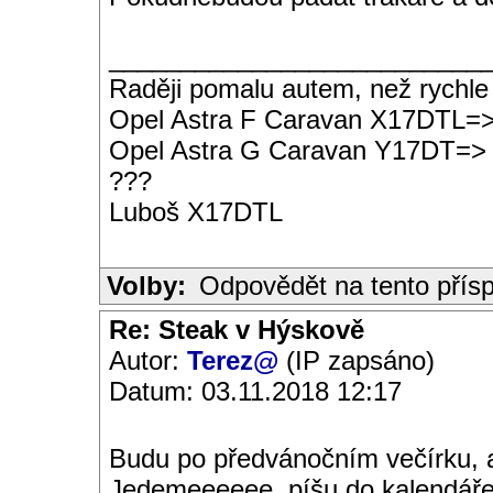
__________________________
Raději pomalu autem, než rychle
Opel Astra F Caravan X17DTL=
Opel Astra G Caravan Y17DT=>
???
Luboš X17DTL
Volby:
Odpovědět na tento přís
Re: Steak v Hýskově
Autor:
Terez@
(IP zapsáno)
Datum: 03.11.2018 12:17
Budu po předvánočním večírku, al
Jedemeeeeee, píšu do kalendáře.