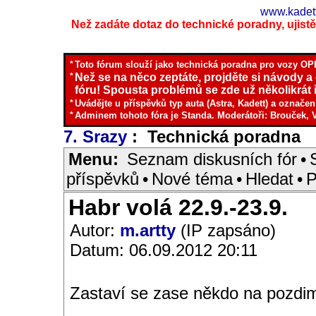
www.kadett
Než zadáte dotaz do technické poradny, ujistěte
*
Toto fórum slouží jako technická poradna pro vozy OPE
*
Než se na něco zeptáte, projděte si návody a
fóru! Spousta problémů se zde už několikrát ř
*
Uvádějte u příspěvků typ auta (Astra, Kadett) a označen
*
Adminem tohoto fóra je Standa. Moderátoři: Brouček, 
7. Srazy
: Technická poradna
I
Menu:
Seznam diskusních fór
•
příspěvků
•
Nové téma
•
Hledat
•
P
Habr volá 22.9.-23.9.
Autor:
m.artty
(IP zapsáno)
Datum: 06.09.2012 20:11
Zastaví se zase někdo na pozdi