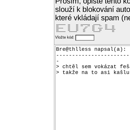
Prosím, opište tento kó
slouží k blokování aut
které vkládají spam (
 ********  **     **  ********   ******    **        

 **        **     **  **    **  **    **   **    **  

 **        **     **      **    **         **    **  

 ******    **     **     **     **   ****  **    **  

 **        **     **    **      **    **   ********* 

 **        **     **    **      **    **         **  

 ********   *******     **       ******          **  
Vložte kód: