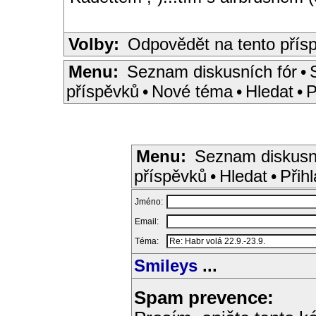
Volby:
Odpovědět na tento přís
Menu:
Seznam diskusních fór
•
příspěvků
•
Nové téma
•
Hledat
•
P
Menu:
Seznam diskusn
příspěvků
•
Hledat
•
Přihl
Jméno:
Email:
Téma:
Smileys
...
Spam prevence: