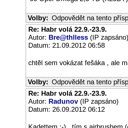
Volby:
Odpovědět na tento přís
Re: Habr volá 22.9.-23.9.
Autor:
Bre@thlless
(IP zapsáno
Datum: 21.09.2012 06:58
chtěl sem vokázat fešáka , ale má
Volby:
Odpovědět na tento přís
Re: Habr volá 22.9.-23.9.
Autor:
Radunov
(IP zapsáno)
Datum: 26.09.2012 06:12
Kadettem ;-)...tím s airbrushem (č