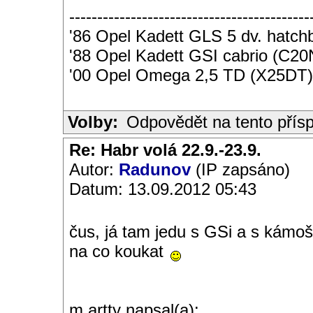
-------------------------------------------
'86 Opel Kadett GLS 5 dv. hatc
'88 Opel Kadett GSI cabrio (C2
'00 Opel Omega 2,5 TD (X25DT)
Volby:
Odpovědět na tento přís
Re: Habr volá 22.9.-23.9.
Autor:
Radunov
(IP zapsáno)
Datum: 13.09.2012 05:43
čus, já tam jedu s GSi a s kámo
na co koukat
m.artty napsal(a):