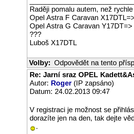
__________________________
Raději pomalu autem, než rychle
Opel Astra F Caravan X17DTL=
Opel Astra G Caravan Y17DT=>
???
Luboš X17DTL
Volby:
Odpovědět na tento přís
Re: Jarní sraz OPEL Kadett&A
Autor:
Roger
(IP zapsáno)
Datum: 24.02.2013 09:47
V registraci je možnost se přihlá
dorazíte jen na den, tak dejte v
.