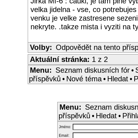
Jirka MI-6 : cauki, je tam plne 
velka jidelna - vse, co potrebujes
venku je velke zastresene sezeni
nekryte. .takze mista i vyziti na ty
Volby:
Odpovědět na tento přís
Aktuální stránka:
1 z 2
Menu:
Seznam diskusních fór
•
příspěvků
•
Nové téma
•
Hledat
•
P
Menu:
Seznam diskusn
příspěvků
•
Hledat
•
Přihl
Jméno:
Email: