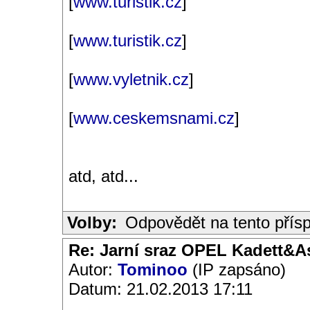
[
www.turistik.cz
]
[
www.turistik.cz
]
[
www.vyletnik.cz
]
[
www.ceskemsnami.cz
]
atd, atd...
Volby:
Odpovědět na tento přís
Re: Jarní sraz OPEL Kadett&A
Autor:
Tominoo
(IP zapsáno)
Datum: 21.02.2013 17:11