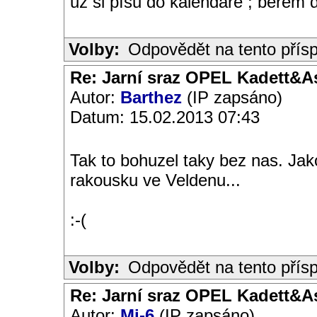
už si píšu do kalendáře ; berem 
Volby:
Odpovědět na tento přís
Re: Jarní sraz OPEL Kadett&A
Autor:
Barthez
(IP zapsáno)
Datum: 15.02.2013 07:43
Tak to bohuzel taky bez nas. Jak
rakousku ve Veldenu...
:-(
Volby:
Odpovědět na tento přís
Re: Jarní sraz OPEL Kadett&A
Autor:
Mi-6
(IP zapsáno)