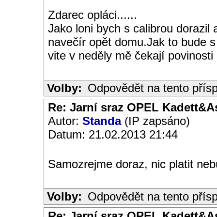
Zdarec opláci......
Jako loni bych s calibrou dorazil 
navečír opět domu.Jak to bude 
vite v neděly mě čekají povinosti
Volby:
Odpovědět na tento přís
Re: Jarní sraz OPEL Kadett&A
Autor:
Standa
(IP zapsáno)
Datum: 21.02.2013 21:44
Samozrejme doraz, nic platit ne
Volby:
Odpovědět na tento přís
Re: Jarní sraz OPEL Kadett&A