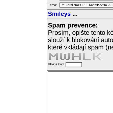
Téma:
Smileys
...
Spam prevence:
Prosím, opište tento kó
slouží k blokování aut
které vkládají spam (
 **     **  **      **  **     **  **        **    ** 

 ***   ***  **  **  **  **     **  **        **   **  

 **** ****  **  **  **  **     **  **        **  **   

 ** *** **  **  **  **  *********  **        *****    

 **     **  **  **  **  **     **  **        **  **   

 **     **  **  **  **  **     **  **        **   **  

 **     **   ***  ***   **     **  ********  **    ** 
Vložte kód: