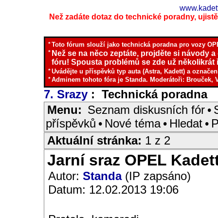
www.kadett
Než zadáte dotaz do technické poradny, ujistěte
*
Toto fórum slouží jako technická poradna pro vozy OPE
*
Než se na něco zeptáte, projděte si návody a
fóru! Spousta problémů se zde už několikrát ř
*
Uvádějte u příspěvků typ auta (Astra, Kadett) a označen
*
Adminem tohoto fóra je Standa. Moderátoři: Brouček, 
7. Srazy
: Technická poradna
I
Menu:
Seznam diskusních fór
•
příspěvků
•
Nové téma
•
Hledat
•
P
Aktuální stránka:
1 z 2
Jarní sraz OPEL Kadet
Autor:
Standa
(IP zapsáno)
Datum: 12.02.2013 19:06