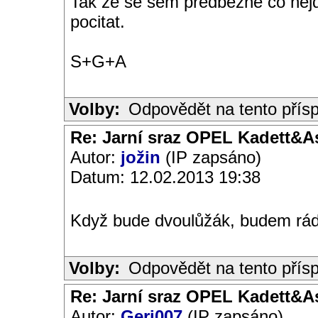
Tak ze se sem predbezne co nejdr
pocitat.
S+G+A
Volby:
Odpovědět na tento přís
Re: Jarní sraz OPEL Kadett&A
Autor:
jožin
(IP zapsáno)
Datum: 12.02.2013 19:38
Když bude dvoulůžák, budem rádi -
Volby:
Odpovědět na tento přís
Re: Jarní sraz OPEL Kadett&A
Autor:
Geri007
(IP zapsáno)