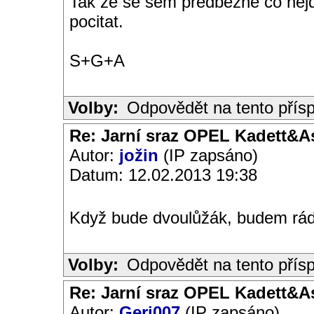
Tak ze se sem predbezne co nejdr
pocitat.
S+G+A
Volby:
Odpovědět na tento přís
Re: Jarní sraz OPEL Kadett&A
Autor:
jožin
(IP zapsáno)
Datum: 12.02.2013 19:38
Když bude dvoulůžák, budem rádi -
Volby:
Odpovědět na tento přís
Re: Jarní sraz OPEL Kadett&A
Autor:
Geri007
(IP zapsáno)