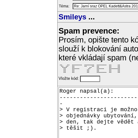
Téma:
Smileys
...
Spam prevence:
Prosím, opište tento kó
slouží k blokování aut
které vkládají spam (
 **    **  ********  ********  ********  **     ** 

  **  **   **        **    **  **        **     ** 

   ****    **            **    **        **     ** 

    **     ******       **     ******    ********* 

    **     **          **      **        **     ** 

    **     **          **      **        **     ** 

    **     **          **      ********  **     ** 
Vložte kód: