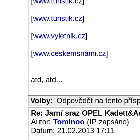
[
www.turistik.cz
]
[
www.turistik.cz
]
[
www.vyletnik.cz
]
[
www.ceskemsnami.cz
]
atd, atd...
Volby:
Odpovědět na tento přís
Re: Jarní sraz OPEL Kadett&A
Autor:
Tominoo
(IP zapsáno)
Datum: 21.02.2013 17:11