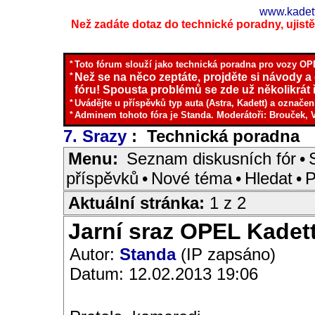
www.kadett
Než zadáte dotaz do technické poradny, ujistěte
*
Toto fórum slouží jako technická poradna pro vozy OPE
*
Než se na něco zeptáte, projděte si návody a
fóru! Spousta problémů se zde už několikrát ř
*
Uvádějte u příspěvků typ auta (Astra, Kadett) a označen
*
Adminem tohoto fóra je Standa. Moderátoři: Brouček, 
7. Srazy
: Technická poradna
I
Menu:
Seznam diskusních fór
•
příspěvků
•
Nové téma
•
Hledat
•
P
Aktuální stránka:
1 z 2
Jarní sraz OPEL Kadet
Autor:
Standa
(IP zapsáno)
Datum: 12.02.2013 19:06