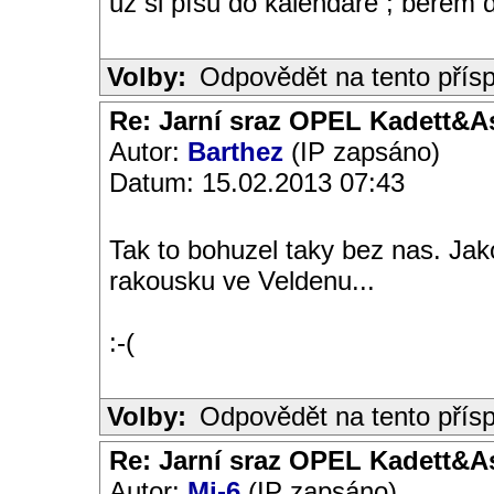
už si píšu do kalendáře ; berem 
Volby:
Odpovědět na tento přís
Re: Jarní sraz OPEL Kadett&A
Autor:
Barthez
(IP zapsáno)
Datum: 15.02.2013 07:43
Tak to bohuzel taky bez nas. Jak
rakousku ve Veldenu...
:-(
Volby:
Odpovědět na tento přís
Re: Jarní sraz OPEL Kadett&A
Autor:
Mi-6
(IP zapsáno)