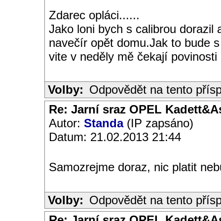
Zdarec opláci......
Jako loni bych s calibrou dorazil 
navečír opět domu.Jak to bude 
vite v neděly mě čekají povinosti
Volby:
Odpovědět na tento přís
Re: Jarní sraz OPEL Kadett&A
Autor:
Standa
(IP zapsáno)
Datum: 21.02.2013 21:44
Samozrejme doraz, nic platit ne
Volby:
Odpovědět na tento přís
Re: Jarní sraz OPEL Kadett&A