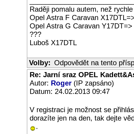
__________________________
Raději pomalu autem, než rychle
Opel Astra F Caravan X17DTL=
Opel Astra G Caravan Y17DT=>
???
Luboš X17DTL
Volby:
Odpovědět na tento přís
Re: Jarní sraz OPEL Kadett&A
Autor:
Roger
(IP zapsáno)
Datum: 24.02.2013 09:47
V registraci je možnost se přihlá
dorazíte jen na den, tak dejte v
.