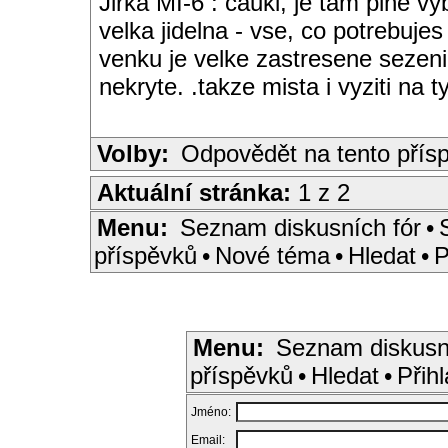
Jirka MI-6 : cauki, je tam plne 
velka jidelna - vse, co potrebujes
venku je velke zastresene sezeni
nekryte. .takze mista i vyziti na ty
Volby:
Odpovědět na tento přís
Aktuální stránka:
1 z 2
Menu:
Seznam diskusních fór
•
příspěvků
•
Nové téma
•
Hledat
•
P
Menu:
Seznam diskusn
příspěvků
•
Hledat
•
Přihl
Jméno:
Email: