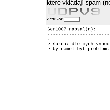
které vkládají spam (
 **     **  ********   ********   **     **   *******  

 **     **  **     **  **     **  **     **  **     ** 

 **     **  **     **  **     **  **     **  **     ** 

 **     **  **     **  ********   **     **   ******** 

 **     **  **     **  **          **   **          ** 

 **     **  **     **  **           ** **    **     ** 

  *******   ********   **            ***      *******  
Vložte kód: