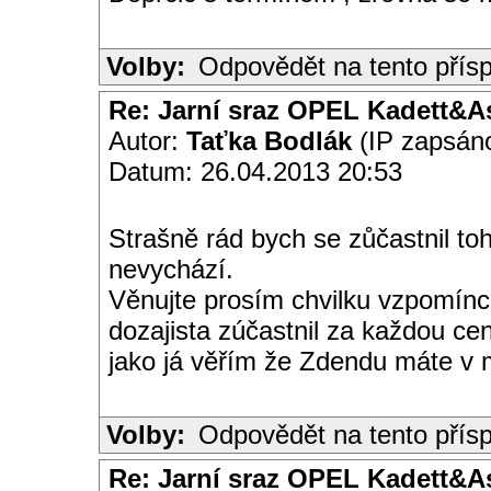
Volby:
Odpovědět na tento přís
Re: Jarní sraz OPEL Kadett&A
Autor:
Taťka Bodlák
(IP zapsán
Datum: 26.04.2013 20:53
Strašně rád bych se zůčastnil to
nevychází.
Věnujte prosím chvilku vzpomínc
dozajista zúčastnil za každou ce
jako já věřím že Zdendu máte v 
Volby:
Odpovědět na tento přís
Re: Jarní sraz OPEL Kadett&A