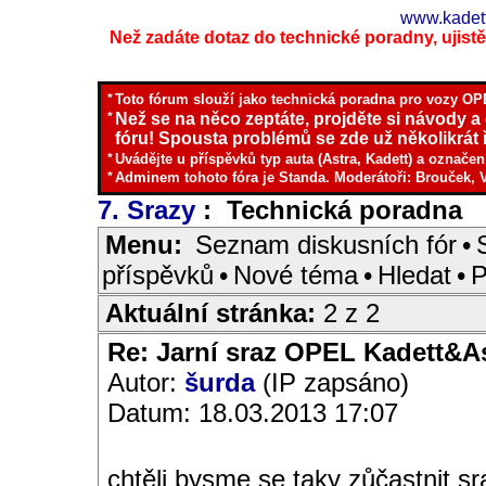
www.kadett
Než zadáte dotaz do technické poradny, ujistěte
*
Toto fórum slouží jako technická poradna pro vozy OPE
*
Než se na něco zeptáte, projděte si návody a
fóru! Spousta problémů se zde už několikrát ř
*
Uvádějte u příspěvků typ auta (Astra, Kadett) a označen
*
Adminem tohoto fóra je Standa. Moderátoři: Brouček, 
7. Srazy
: Technická poradna
I
Menu:
Seznam diskusních fór
•
příspěvků
•
Nové téma
•
Hledat
•
P
Aktuální stránka:
2 z 2
Re: Jarní sraz OPEL Kadett&A
Autor:
šurda
(IP zapsáno)
Datum: 18.03.2013 17:07
chtěli bysme se taky zůčastnit sr