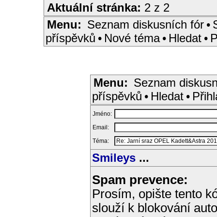
Aktuální stránka:
2 z 2
Menu:
Seznam diskusních fór
•
příspěvků
•
Nové téma
•
Hledat
•
P
Menu:
Seznam diskusn
příspěvků
•
Hledat
•
Přihl
Jméno:
Email:
Téma:
Smileys
...
Spam prevence:
Prosím, opište tento kó
slouží k blokování aut