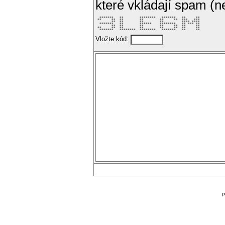
které vkládají spam (
  *******   **        ********   *******   **     ** 

 **     **  **        **        **     **  ***   *** 

        **  **        **        **         **** **** 

  *******   **        ******    ********   ** *** ** 

        **  **        **        **     **  **     ** 

 **     **  **        **        **     **  **     ** 

  *******   ********  ********   *******   **     ** 
Vložte kód:
P