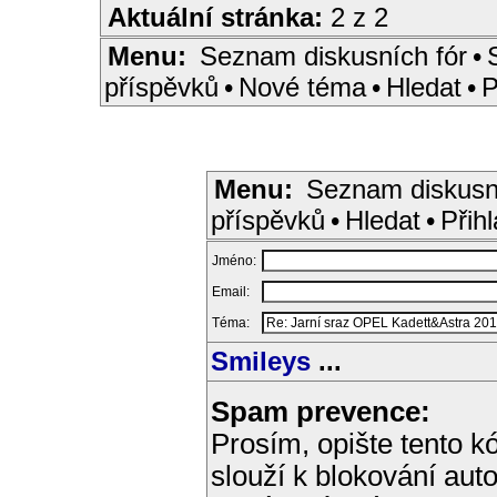
Aktuální stránka:
2 z 2
Menu:
Seznam diskusních fór
•
příspěvků
•
Nové téma
•
Hledat
•
P
Menu:
Seznam diskusn
příspěvků
•
Hledat
•
Přihl
Jméno:
Email:
Téma:
Smileys
...
Spam prevence:
Prosím, opište tento kó
slouží k blokování aut