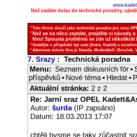
www.kadett
Než zadáte dotaz do technické poradny, ujistěte
*
Toto fórum slouží jako technická poradna pro vozy OPE
*
Než se na něco zeptáte, projděte si návody a
fóru! Spousta problémů se zde už několikrát ř
*
Uvádějte u příspěvků typ auta (Astra, Kadett) a označen
*
Adminem tohoto fóra je Standa. Moderátoři: Brouček, 
7. Srazy
: Technická poradna
I
Menu:
Seznam diskusních fór
•
příspěvků
•
Nové téma
•
Hledat
•
P
Aktuální stránka:
2 z 2
Re: Jarní sraz OPEL Kadett&A
Autor:
šurda
(IP zapsáno)
Datum: 18.03.2013 17:07
chtěli bysme se taky zůčastnit sr