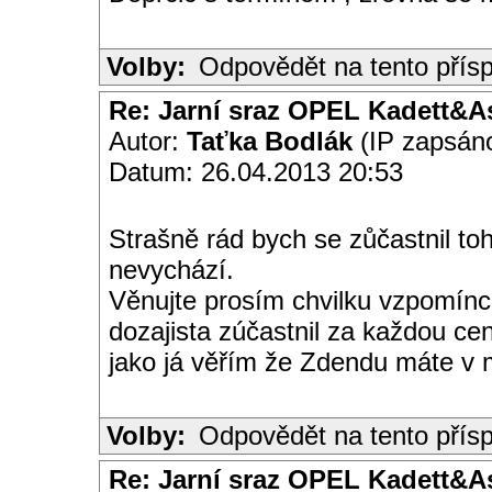
Volby:
Odpovědět na tento přís
Re: Jarní sraz OPEL Kadett&A
Autor:
Taťka Bodlák
(IP zapsán
Datum: 26.04.2013 20:53
Strašně rád bych se zůčastnil to
nevychází.
Věnujte prosím chvilku vzpomínc
dozajista zúčastnil za každou ce
jako já věřím že Zdendu máte v 
Volby:
Odpovědět na tento přís
Re: Jarní sraz OPEL Kadett&A