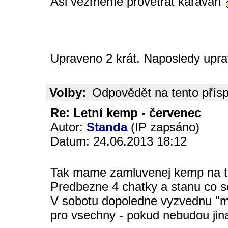
Asi vezmeme provětrat karavan
Upraveno 2 krát. Naposledy upr
Volby:
Odpovědět na tento přís
Re: Letní kemp - červenec
Autor:
Standa
(IP zapsáno)
Datum: 24.06.2013 18:12
Tak mame zamluvenej kemp na te
Predbezne 4 chatky a stanu co s
V sobotu dopoledne vyzvednu "mas
pro vsechny - pokud nebudou jina