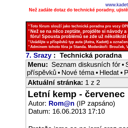
www.kadett
Než zadáte dotaz do technické poradny, ujistěte
*
Toto fórum slouží jako technická poradna pro vozy OPE
*
Než se na něco zeptáte, projděte si návody a
fóru! Spousta problémů se zde už několikrát ř
*
Uvádějte u příspěvků typ auta (Astra, Kadett) a označen
*
Adminem tohoto fóra je Standa. Moderátoři: Brouček, 
7. Srazy
: Technická poradna
I
Menu:
Seznam diskusních fór
•
příspěvků
•
Nové téma
•
Hledat
•
P
Aktuální stránka:
1 z 2
Letní kemp - červenec
Autor:
Rom@n
(IP zapsáno)
Datum: 16.06.2013 17:10