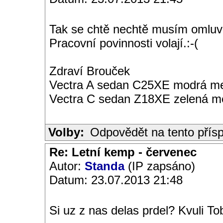
Tak se chtě nechtě musím omluvi
Pracovní povinnosti volají.:-(
Zdraví Brouček
Vectra A sedan C25XE modrá met
Vectra C sedan Z18XE zelená me
Volby:
Odpovědět na tento přís
Re: Letní kemp - červenec
Autor:
Standa
(IP zapsáno)
Datum: 23.07.2013 21:48
Si uz z nas delas prdel? Kvuli To