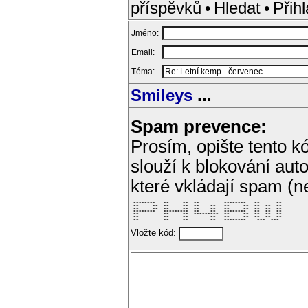
příspěvků
•
Hledat
•
Přihl
Jméno:
Email:
Téma:
Smileys
...
Spam prevence:
Prosím, opište tento kó
slouží k blokování aut
které vkládají spam (
 ********   **     **  **         ********   **      ** 

 **     **  **     **  **    **   **     **  **  **  ** 

 **     **  **     **  **    **   **     **  **  **  ** 

 ********   *********  **    **   ********   **  **  ** 

 **         **     **  *********  **     **  **  **  ** 

 **         **     **        **   **     **  **  **  ** 

 **         **     **        **   ********    ***  ***  
Vložte kód: