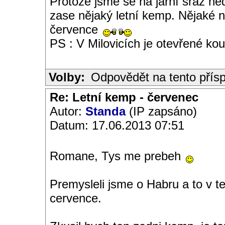
Protože jsme se na jarní sraz ned
zase nějaký letní kemp. Nějaké n
července
PS : V Milovicích je otevřené ko
Volby:
Odpovědět na tento přís
Re: Letní kemp - červenec
Autor:
Standa
(IP zapsáno)
Datum: 17.06.2013 07:51
Romane, Tys me prebeh
Premysleli jsme o Habru a to v te
cervence.