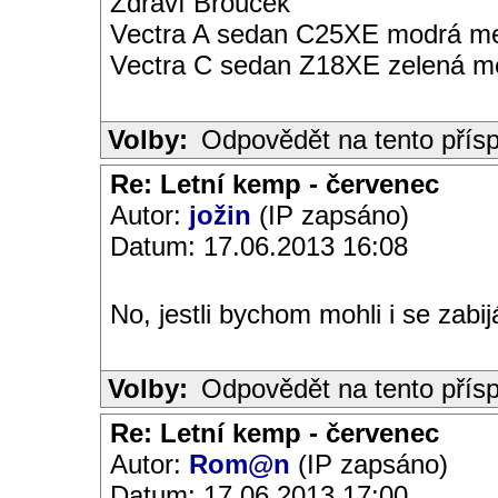
Zdraví Brouček
Vectra A sedan C25XE modrá met
Vectra C sedan Z18XE zelená me
Volby:
Odpovědět na tento přís
Re: Letní kemp - červenec
Autor:
jožin
(IP zapsáno)
Datum: 17.06.2013 16:08
No, jestli bychom mohli i se zabij
Volby:
Odpovědět na tento přís
Re: Letní kemp - červenec
Autor:
Rom@n
(IP zapsáno)
Datum: 17.06.2013 17:00