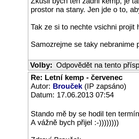
Zkusil bych ten zadni kemp, je t
prostor na stany. Jen jde o to, ab
Tak ze si to nechte vsichni projit
Samozrejme se taky nebranime pr
Volby:
Odpovědět na tento přís
Re: Letní kemp - červenec
Autor:
Brouček
(IP zapsáno)
Datum: 17.06.2013 07:54
Stando mě by se hodil ten termín
A vážně bych přijel :-))))))))