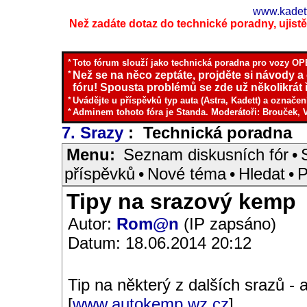
www.kadett
Než zadáte dotaz do technické poradny, ujistěte
*
Toto fórum slouží jako technická poradna pro vozy OPE
*
Než se na něco zeptáte, projděte si návody a
fóru! Spousta problémů se zde už několikrát ř
*
Uvádějte u příspěvků typ auta (Astra, Kadett) a označen
*
Adminem tohoto fóra je Standa. Moderátoři: Brouček, 
7. Srazy
: Technická poradna
I
Menu:
Seznam diskusních fór
•
příspěvků
•
Nové téma
•
Hledat
•
P
Tipy na srazový kemp
Autor:
Rom@n
(IP zapsáno)
Datum: 18.06.2014 20:12
Tip na některý z dalších srazů -
[
www.autokemp.wz.cz
].