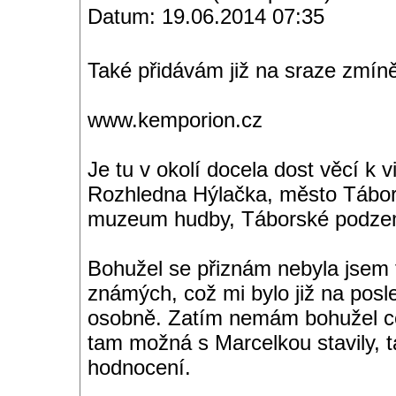
Datum: 19.06.2014 07:35
Také přidávám již na sraze zmí
www.kemporion.cz
Je tu v okolí docela dost věcí k 
Rozhledna Hýlačka, město Tábo
muzeum hudby, Táborské podzemí
Bohužel se přiznám nebyla jsem
známých, což mi bylo již na posl
osobně. Zatím nemám bohužel ces
tam možná s Marcelkou stavily, 
hodnocení.