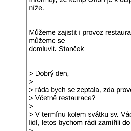
níže.
Můžeme zajistit i provoz restaur
můžeme se
domluvit. Stanček
> Dobrý den,
>
> ráda bych se zeptala, zda provo
> Včetně restaurace?
>
> V termínu kolem svátku sv. Vá
lidí, letos bychom rádi zamířili d
>