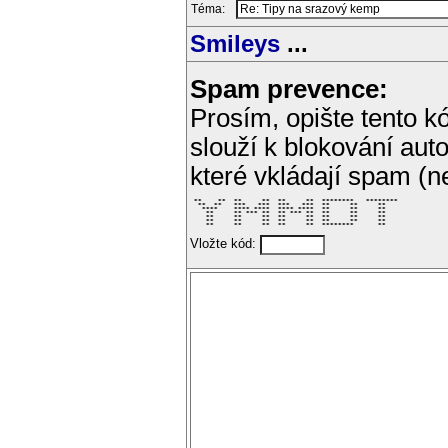
Téma:
Smileys
...
Spam prevence:
Prosím, opište tento kó
slouží k blokování aut
které vkládají spam (
 **    **  **     **  **     **  ********   ******** 

  **  **   ***   ***  ***   ***  **     **     **    

   ****    **** ****  **** ****  **     **     **    

    **     ** *** **  ** *** **  **     **     **    

    **     **     **  **     **  **     **     **    

    **     **     **  **     **  **     **     **    

    **     **     **  **     **  ********      **    
Vložte kód: