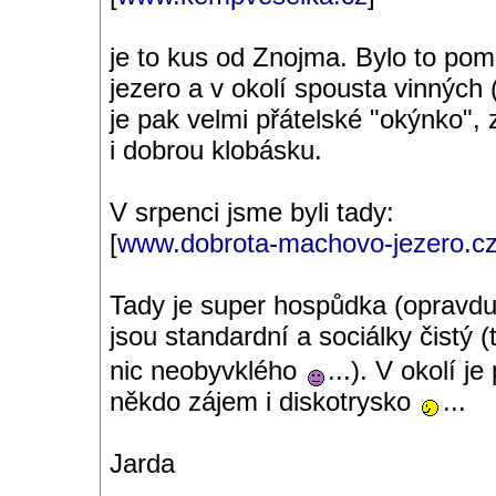
je to kus od Znojma. Bylo to po
jezero a v okolí spousta vinných 
je pak velmi přátelské "okýnko", z
i dobrou klobásku.
V srpenci jsme byli tady:
[
www.dobrota-machovo-jezero.c
Tady je super hospůdka (opravdu f
jsou standardní a sociálky čistý 
nic neobyvklého
...). V okolí 
někdo zájem i diskotrysko
...
Jarda