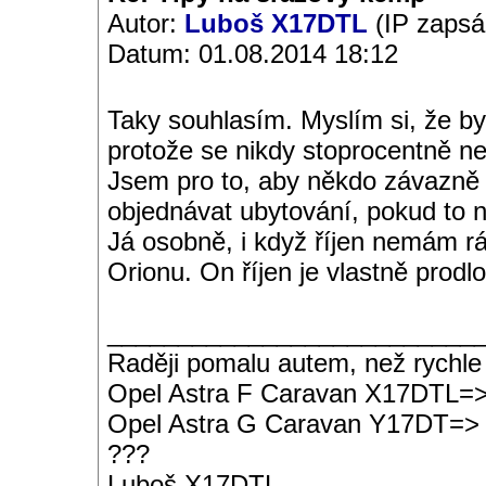
Autor:
Luboš X17DTL
(IP zapsá
Datum: 01.08.2014 18:12
Taky souhlasím. Myslím si, že by
protože se nikdy stoprocentně 
Jsem pro to, aby někdo závazně 
objednávat ubytování, pokud to
Já osobně, i když říjen nemám rád
Orionu. On říjen je vlastně prodl
__________________________
Raději pomalu autem, než rychle
Opel Astra F Caravan X17DTL=
Opel Astra G Caravan Y17DT=>
???
Luboš X17DTL