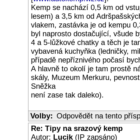
Kemp se nachází 0,5 km od vstup
lesem) a 3,5 km od Adršpašských
vlakem, zastávka je od kempu 0,
byl naprosto dostačující, všude 
4 a 5-lůžkové chatky a těch je t
vybavená kuchyňka (ledničky, mik
případě nepříznivého počasí bych
A hlavně to okolí je tam prostě 
skály, Muzeum Merkuru, pevnost
Sněžka
není zase tak daleko).
Volby:
Odpovědět na tento přís
Re: Tipy na srazový kemp
Autor:
Lucik
(IP zapsáno)