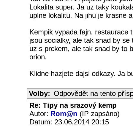
Lokalita super. Ja uz taky kouka
uplne lokalitu. Na jihu je kras
Kempik vypada fajn, restaurace ta
jsou socialky, ale tak snad by se
uz s prckem, ale tak snad by to
orion.
Klidne hazjete dajsi odkazy. Ja b
Volby:
Odpovědět na tento přís
Re: Tipy na srazový kemp
Autor:
Rom@n
(IP zapsáno)
Datum: 23.06.2014 20:15