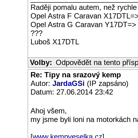
Raději pomalu autem, než rychle
Opel Astra F Caravan X17DTL=
Opel Astra G Caravan Y17DT=>
???
Luboš X17DTL
Volby:
Odpovědět na tento přís
Re: Tipy na srazový kemp
Autor:
JardaGSi
(IP zapsáno)
Datum: 27.06.2014 23:42
Ahoj všem,
my jsme byli loni na motorkách n
[
www.kempveselka.cz
]