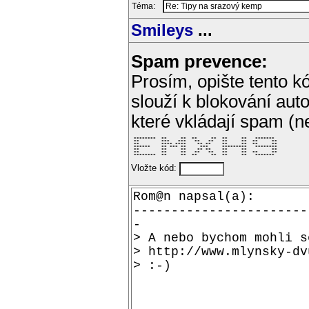
Téma:
Smileys
...
Spam prevence:
Prosím, opište tento kó
slouží k blokování aut
které vkládají spam (
 ********  **     **  **     **  **     **   *******  

 **        ***   ***   **   **   **     **  **     ** 

 **        **** ****    ** **    **     **  **     ** 

 ******    ** *** **     ***     *********   ******** 

 **        **     **    ** **    **     **         ** 

 **        **     **   **   **   **     **  **     ** 

 ********  **     **  **     **  **     **   *******  
Vložte kód: