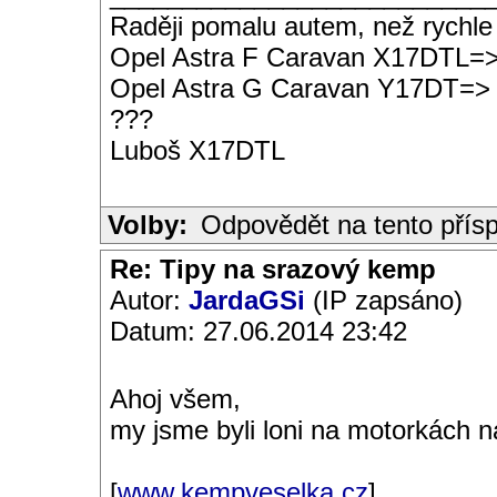
Raději pomalu autem, než rychle
Opel Astra F Caravan X17DTL=
Opel Astra G Caravan Y17DT=>
???
Luboš X17DTL
Volby:
Odpovědět na tento přís
Re: Tipy na srazový kemp
Autor:
JardaGSi
(IP zapsáno)
Datum: 27.06.2014 23:42
Ahoj všem,
my jsme byli loni na motorkách n
[
www.kempveselka.cz
]