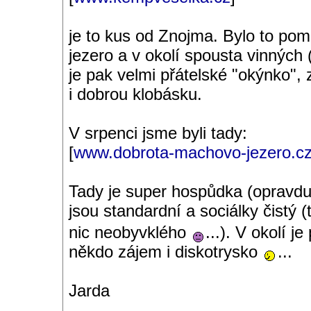
je to kus od Znojma. Bylo to po
jezero a v okolí spousta vinných 
je pak velmi přátelské "okýnko", z
i dobrou klobásku.
V srpenci jsme byli tady:
[
www.dobrota-machovo-jezero.c
Tady je super hospůdka (opravdu f
jsou standardní a sociálky čistý 
nic neobyvklého
...). V okolí 
někdo zájem i diskotrysko
...
Jarda