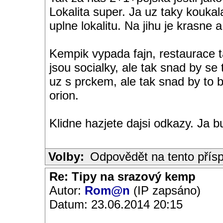
Lokalita super. Ja uz taky kouka
uplne lokalitu. Na jihu je kras
Kempik vypada fajn, restaurace ta
jsou socialky, ale tak snad by se
uz s prckem, ale tak snad by to
orion.
Klidne hazjete dajsi odkazy. Ja b
Volby:
Odpovědět na tento přís
Re: Tipy na srazový kemp
Autor:
Rom@n
(IP zapsáno)
Datum: 23.06.2014 20:15