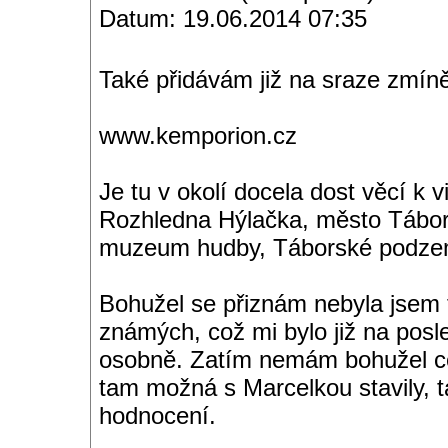
Datum: 19.06.2014 07:35
Také přidávám již na sraze zmí
www.kemporion.cz
Je tu v okolí docela dost věcí k 
Rozhledna Hýlačka, město Tábo
muzeum hudby, Táborské podzemí
Bohužel se přiznám nebyla jsem
známých, což mi bylo již na posl
osobně. Zatím nemám bohužel ces
tam možná s Marcelkou stavily, 
hodnocení.