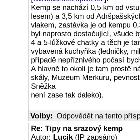
Kemp se nachází 0,5 km od vstup
lesem) a 3,5 km od Adršpašských
vlakem, zastávka je od kempu 0,
byl naprosto dostačující, všude 
4 a 5-lůžkové chatky a těch je t
vybavená kuchyňka (ledničky, mik
případě nepříznivého počasí bych
A hlavně to okolí je tam prostě 
skály, Muzeum Merkuru, pevnost
Sněžka
není zase tak daleko).
Volby:
Odpovědět na tento přís
Re: Tipy na srazový kemp
Autor:
Lucik
(IP zapsáno)