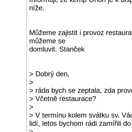
níže.
Můžeme zajistit i provoz restaur
můžeme se
domluvit. Stanček
> Dobrý den,
>
> ráda bych se zeptala, zda provo
> Včetně restaurace?
>
> V termínu kolem svátku sv. Vá
lidí, letos bychom rádi zamířili d
>