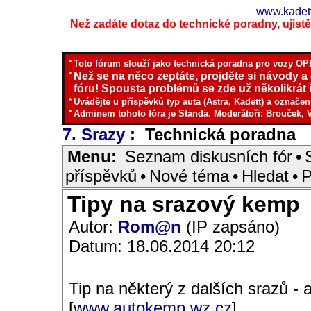
www.kadett
Než zadáte dotaz do technické poradny, ujistěte
*
Toto fórum slouží jako technická poradna pro vozy OPE
*
Než se na něco zeptáte, projděte si návody a
fóru! Spousta problémů se zde už několikrát ř
*
Uvádějte u příspěvků typ auta (Astra, Kadett) a označen
*
Adminem tohoto fóra je Standa. Moderátoři: Brouček, 
7. Srazy
: Technická poradna
I
Menu:
Seznam diskusních fór
•
příspěvků
•
Nové téma
•
Hledat
•
P
Tipy na srazový kemp
Autor:
Rom@n
(IP zapsáno)
Datum: 18.06.2014 20:12
Tip na některý z dalších srazů -
[
www.autokemp.wz.cz
].