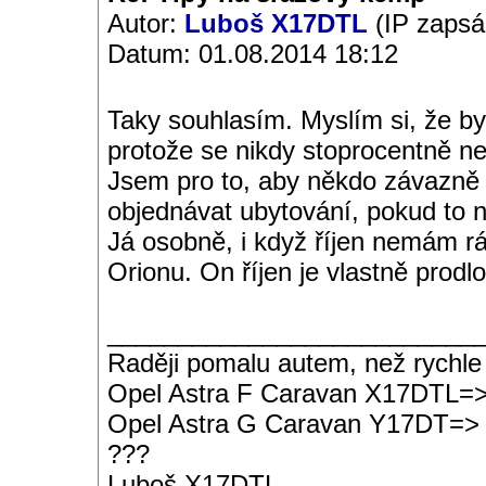
Autor:
Luboš X17DTL
(IP zapsá
Datum: 01.08.2014 18:12
Taky souhlasím. Myslím si, že by
protože se nikdy stoprocentně 
Jsem pro to, aby někdo závazně 
objednávat ubytování, pokud to
Já osobně, i když říjen nemám rád
Orionu. On říjen je vlastně prodl
__________________________
Raději pomalu autem, než rychle
Opel Astra F Caravan X17DTL=
Opel Astra G Caravan Y17DT=>
???
Luboš X17DTL