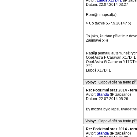
Autor:
Luboš X17DTL
(IP zaps
Datum: 22.07.2014 03:27
Rom@n napsal(a):
-----------------------------------------
> Co takhle 5.-7.9.2014? :-)
To jako, že ráno přiletím z do
Zajímavé :-)))
_______________________
Raději pomalu autem, než rych
Opel Astra F Caravan X17DTL
Opel Astra G Caravan Y17DT=
???
Luboš X17DTL
Volby:
Odpovědět na tento př
Re: Podzimní sraz 2014 - termí
Autor:
Standa
(IP zapsáno)
Datum: 22.07.2014 05:26
By mozna bylo lepsi, uvadet ter
Volby:
Odpovědět na tento př
Re: Podzimní sraz 2014 - termí
Autor:
Standa
(IP zapsáno)