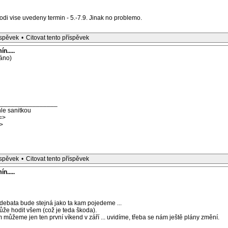
di vise uvedeny termin - 5.-7.9. Jinak no problemo.
íspěvek
•
Citovat tento příspěvek
n.....
áno)
_________________
le sanitkou
=>
>
íspěvek
•
Citovat tento příspěvek
n.....
 debata bude stejná jako ta kam pojedeme ...
ůže hodit všem (což je teda škoda).
můžeme jen ten první víkend v září ... uvidíme, třeba se nám ještě plány změní.