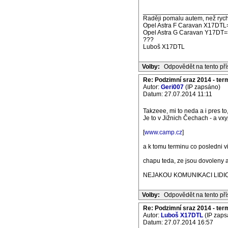
_______________________
Raději pomalu autem, než rych
Opel Astra F Caravan X17DTL
Opel Astra G Caravan Y17DT=
???
Luboš X17DTL
Volby:
Odpovědět na tento př
Re: Podzimní sraz 2014 - termí
Autor:
Geri007
(IP zapsáno)
Datum: 27.07.2014 11:11
Takzeee, mi to neda a i pres
Je to v Jižnich Čechach - a vxy
[
www.camp.cz
]
a k tomu terminu co posledni v
chapu teda, ze jsou dovoleny at
NEJAKOU KOMUNIKACI LIDICKY 
Volby:
Odpovědět na tento př
Re: Podzimní sraz 2014 - termí
Autor:
Luboš X17DTL
(IP zaps
Datum: 27.07.2014 16:57