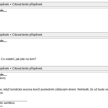
íspěvek
•
Citovat tento příspěvek
n.....
íspěvek
•
Citovat tento příspěvek
n.....
 Co ostatní, jak jste na tom?
íspěvek
•
Citovat tento příspěvek
n.....
áno)
o, když turistická sezona končí posledním zářijovým dnem. Nehledě, že už bude
ce.
_________________
le sanitkou
=>