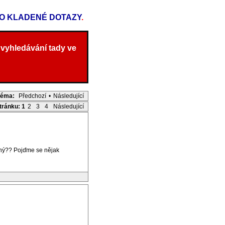
TO KLADENÉ DOTAZY
.
 vyhledávání tady ve
Téma:
Předchozí
•
Následující
stránku:
1
2
3
4
Následující
dný?? Pojďme se nějak