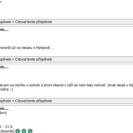
>
íspěvek
•
Citovat tento příspěvek
n.....
nesešli až na steaku v Hýskově.....
íspěvek
•
Citovat tento příspěvek
n.....
k jen na otočku v sobotu a první víkend v září se nám taky nehodí. Jinak steak v Hý
sídce ;-)
íspěvek
•
Citovat tento příspěvek
n.....
áno)
 - 21.9.
o Jeseníků