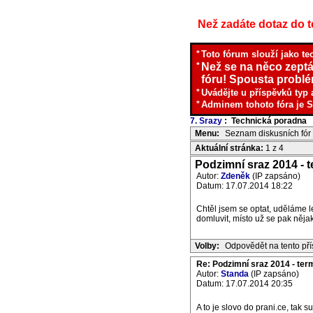
Než zadáte dotaz do te
*
Toto fórum slouží jako te
*
Než se na něco zeptá
fóru! Spousta problém
*
Uvádějte u příspěvků typ 
*
Adminem tohoto fóra je S
7. Srazy
: Technická poradna
I
Menu:
Seznam diskusních fór
Aktuální stránka:
1 z 4
Podzimní sraz 2014 - te
Autor:
Zdeněk
(IP zapsáno)
Datum: 17.07.2014 18:22
Chtěl jsem se optat, uděláme 
domluvit, místo už se pak něja
Volby:
Odpovědět na tento př
Re: Podzimní sraz 2014 - termí
Autor:
Standa
(IP zapsáno)
Datum: 17.07.2014 20:35
A to je slovo do prani.ce, tak