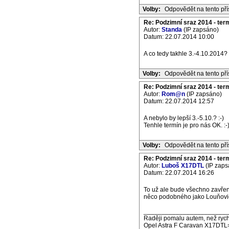
Volby:
Odpovědět na tento př
Re: Podzimní sraz 2014 - termí
Autor:
Standa
(IP zapsáno)
Datum: 22.07.2014 10:00
A co tedy takhle 3.-4.10.2014?
Volby:
Odpovědět na tento př
Re: Podzimní sraz 2014 - termí
Autor:
Rom@n
(IP zapsáno)
Datum: 22.07.2014 12:57
A nebylo by lepší 3.-5.10.? :-)
Tenhle termín je pro nás OK. :-)
Volby:
Odpovědět na tento př
Re: Podzimní sraz 2014 - termí
Autor:
Luboš X17DTL
(IP zaps
Datum: 22.07.2014 16:26
To už ale bude všechno zavřen
něco podobného jako Louňovi
_______________________
Raději pomalu autem, než rych
Opel Astra F Caravan X17DTL