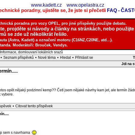
www.kadett.cz
www.opelastra.cz
chnické poradny, ujistěte se, že jste si přečetli
FAQ - ČAS
chnická poradna pro vozy OPEL, pro jiné příspěvky použijte debatu.
te, projděte si návody a články na stránkách, nebo použijte
ů se zde už několikrát řešilo.
auta (Astra, Kadett) a označení motoru (C16NZ,C20NE, atd...).
tanda. Moderátoři: Brouček, Vendys.
nformace, domlouvaní lokálních srazů
•
Seznam příspěvků
•
Nové téma
•
Hledat
•
Přihlásit se
Jdi na 
rmín.....
letos opět nějaký podzimní kemp?? Četl jsem nějaké návrhy kam jet, ale termín žá
k vybere.
íspěvek
•
Citovat tento příspěvek
n.....
 sup sem s navrhama