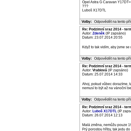
Opel Astra G Caravan Y17DT=
???
Luboš X17DTL
Volby:
Odpovědět na tento př
Re: Podzimní sraz 2014 - termí
Autor:
Zdeněk
(IP zapsáno)
Datum: 23.07.2014 20:55
Když to tak vidím, aby jsme se 
Volby:
Odpovědět na tento př
Re: Podzimní sraz 2014 - termí
Autor:
Vrabiová
(IP zapsáno)
Datum: 25.07.2014 14:33
Ahoj, pokud vůbec dorazíme, ta
nemusí to být až na vánoční be
Volby:
Odpovědět na tento př
Re: Podzimní sraz 2014 - termí
Autor:
Luboš X17DTL
(IP zaps
Datum: 26.07.2014 12:13
Malá změna, nemůžu pouze 19.
Prý porostou hřiby, tak jedu d