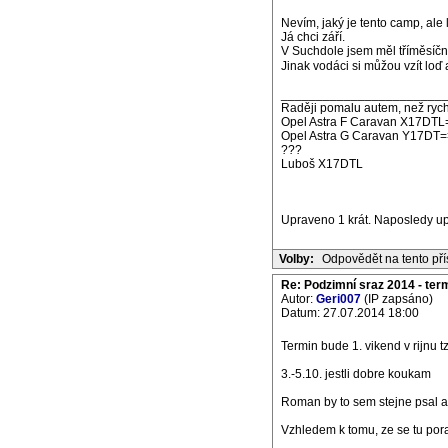
Nevím, jaký je tento camp, ale
Já chci září.
V Suchdole jsem měl tříměsíční 
Jinak vodáci si můžou vzít loď 
_______________________
Raději pomalu autem, než rych
Opel Astra F Caravan X17DTL
Opel Astra G Caravan Y17DT=
???
Luboš X17DTL
Upraveno 1 krát. Naposledy u
Volby:
Odpovědět na tento př
Re: Podzimní sraz 2014 - termí
Autor:
Geri007
(IP zapsáno)
Datum: 27.07.2014 18:00
Termin bude 1. vikend v rijnu t
3.-5.10. jestli dobre koukam
Roman by to sem stejne psal as
Vzhledem k tomu, ze se tu porad