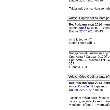
Datum: 22.07.2014 05:30
Tak ja tedy zacnu. Nam se neho
Volby:
Odpovědět na tento př
Re: Podzimní sraz 2014 - termí
Autor:
Luboš X17DTL
(IP zaps
Datum: 22.07.2014 05:43
mi je to jedno :-)))
kromě konce září :-(
_______________________
Raději pomalu autem, než rych
Opel Astra F Caravan X17DTL
Opel Astra G Caravan Y17DT=
???
Luboš X17DTL
Volby:
Odpovědět na tento př
Re: Podzimní sraz 2014 - termí
Autor:
Rom@n
(IP zapsáno)
Datum: 22.07.2014 08:25
Tak mám trošku pocit, že tahle
Je jasný, že vždycky se to nem
V každém případě, my prozatím 