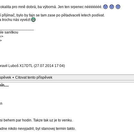
 lokalita pro mně dobrá, ba výborná. Jen ten srpenec nééééééé.
přijímač, bylo by fajn se tam zase po pětadvaceti letech podívat.
a trochu nás vyvézt
_________________
le sanitkou
=>
>
pravil Luboš X17DTL (27.07.2014 17:04)
íspěvek
•
Citovat tento příspěvek
n.....
zn
i behem par hodin. Takze tak uz je to venku.
ne nikdo nevyjadril, byl stanovej termin takto.