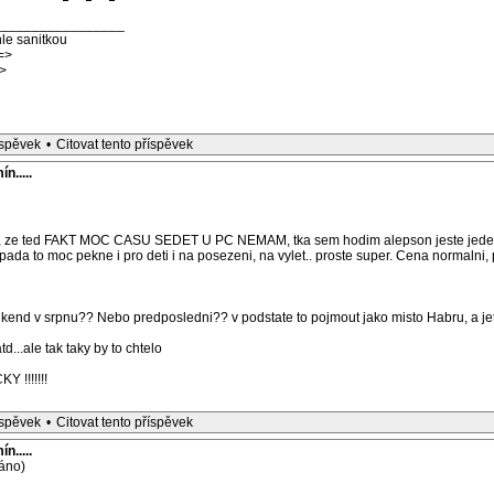
_________________
le sanitkou
=>
>
íspěvek
•
Citovat tento příspěvek
n.....
 to, ze ted FAKT MOC CASU SEDET U PC NEMAM, tka sem hodim alepson jeste jede
pada to moc pekne i pro deti i na posezeni, na vylet.. proste super. Cena normalni, p
ikend v srpnu?? Nebo predposledni?? v podstate to pojmout jako misto Habru, a jet 
d...ale tak taky by to chtelo
!!!!!!!
íspěvek
•
Citovat tento příspěvek
n.....
áno)