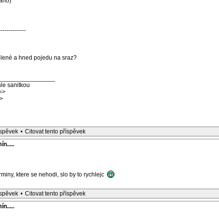
áno)
--------------
volené a hned pojedu na sraz?
_________________
le sanitkou
=>
>
íspěvek
•
Citovat tento příspěvek
n.....
miny, ktere se nehodi, slo by to rychlejc
íspěvek
•
Citovat tento příspěvek
n.....