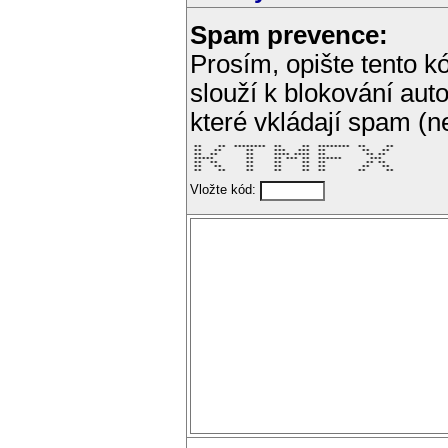
Spam prevence:
Prosím, opište tento kó
slouží k blokování aut
které vkládají spam (
 **    **  ********  **     **  ********  **     ** 

 **   **      **     ***   ***  **         **   **  

 **  **       **     **** ****  **          ** **   

 *****        **     ** *** **  ******       ***    

 **  **       **     **     **  **          ** **   

 **   **      **     **     **  **         **   **  

 **    **     **     **     **  **        **     ** 
Vložte kód: