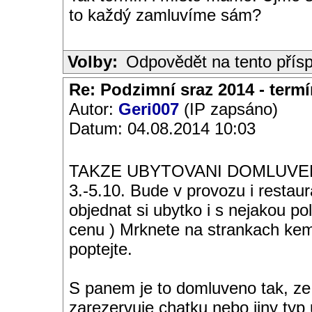
to každý zamluvíme sám?
Volby:
Odpovědět na tento přís
Re: Podzimní sraz 2014 - termín
Autor:
Geri007
(IP zapsáno)
Datum: 04.08.2014 10:03
TAKZE UBYTOVANI DOMLUVEN
3.-5.10. Bude v provozu i restaura
objednat si ubytko i s nejakou po
cenu ) Mrknete na strankach kem
poptejte.
S panem je to domluveno tak, ze 
zarezervuje chatku nebo jiny typ