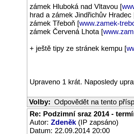
zámek Hluboká nad Vltavou [
www
hrad a zámek Jindřichův Hradec 
zámek Třeboň [
www.zamek-treb
zámek Červená Lhota [
www.zame
+ ještě tipy ze stránek kempu [
ww
Upraveno 1 krát. Naposledy upr
Volby:
Odpovědět na tento přís
Re: Podzimní sraz 2014 - termín
Autor:
Zdeněk
(IP zapsáno)
Datum: 22.09.2014 20:00