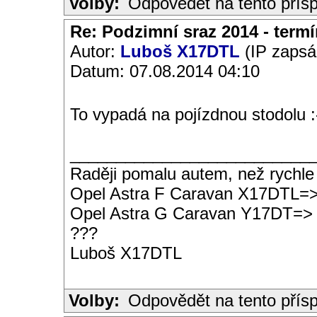
Volby:
Odpovědět na tento přís
Re: Podzimní sraz 2014 - termín
Autor:
Luboš X17DTL
(IP zapsá
Datum: 07.08.2014 04:10
To vypadá na pojízdnou stodolu :
__________________________
Raději pomalu autem, než rychle
Opel Astra F Caravan X17DTL=
Opel Astra G Caravan Y17DT=>
???
Luboš X17DTL
Volby:
Odpovědět na tento přís