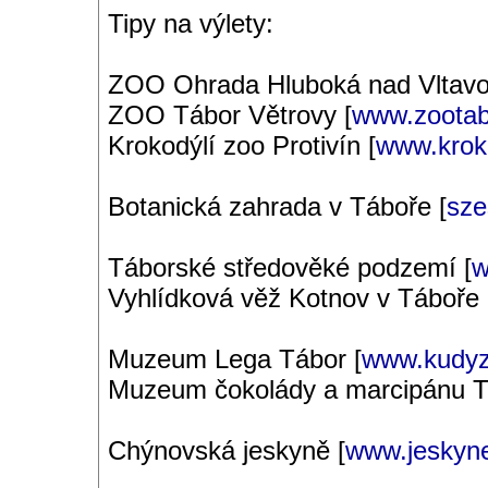
Tipy na výlety:
ZOO Ohrada Hluboká nad Vltavo
ZOO Tábor Větrovy [
www.zootab
Krokodýlí zoo Protivín [
www.krok
Botanická zahrada v Táboře [
sze
Táborské středověké podzemí [
w
Vyhlídková věž Kotnov v Táboře 
Muzeum Lega Tábor [
www.kudyz
Muzeum čokolády a marcipánu T
Chýnovská jeskyně [
www.jeskyne