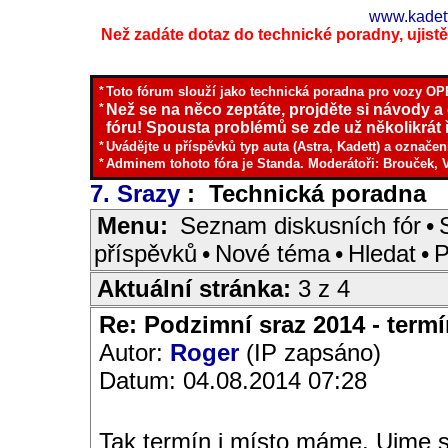
www.kadett
Než zadáte dotaz do technické poradny, ujistěte
*
Toto fórum slouží jako technická poradna pro vozy OPE
*
Než se na něco zeptáte, projděte si návody a
fóru! Spousta problémů se zde už několikrát ř
*
Uvádějte u příspěvků typ auta (Astra, Kadett) a označen
*
Adminem tohoto fóra je Standa. Moderátoři: Brouček, 
7. Srazy
: Technická poradna
I
Menu:
Seznam diskusních fór
•
příspěvků
•
Nové téma
•
Hledat
•
P
Aktuální stránka:
3 z 4
Re: Podzimní sraz 2014 - termín
Autor:
Roger
(IP zapsáno)
Datum: 04.08.2014 07:28
Tak termín i místo máme. Ujme s