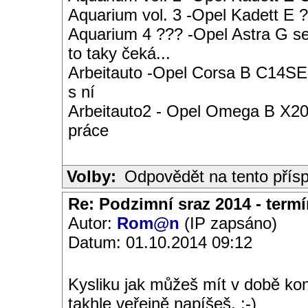
Aquarium vol. 3 -Opel Kadett E ?
Aquarium 4 ??? -Opel Astra G s
to taky čeká...
Arbeitauto -Opel Corsa B C14SE 
s ní
Arbeitauto2 - Opel Omega B X20S
práce
Volby:
Odpovědět na tento přís
Re: Podzimní sraz 2014 - termín
Autor:
Rom@n
(IP zapsáno)
Datum: 01.10.2014 09:12
Kysliku jak můžeš mít v době koná
takhle veřejně napíšeš. :-)