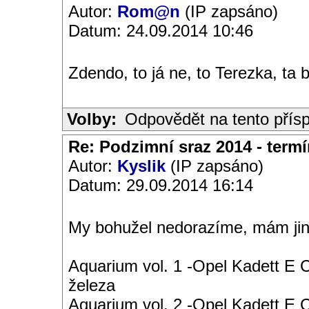
Autor:
Rom@n
(IP zapsáno)
Datum: 24.09.2014 10:46
Zdendo, to já ne, to Terezka, ta by
Volby:
Odpovědět na tento přís
Re: Podzimní sraz 2014 - termín
Autor:
Kyslik
(IP zapsáno)
Datum: 29.09.2014 16:14
My bohužel nedorazíme, mám jin
Aquarium vol. 1 -Opel Kadett E 
železa
Aquarium vol. 2 -Opel Kadett E