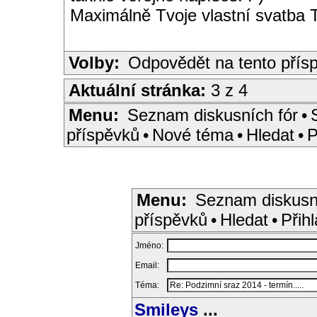
Maximálně Tvoje vlastní svatba 
Volby:
Odpovědět na tento přís
Aktuální stránka:
3 z 4
Menu:
Seznam diskusních fór
•
příspěvků
•
Nové téma
•
Hledat
•
P
Menu:
Seznam diskusn
příspěvků
•
Hledat
•
Přihl
Jméno:
Email:
Téma:
Smileys
...