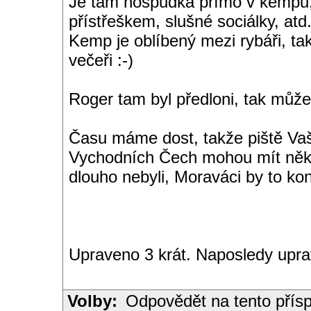
Je tam hospůdka přímo v kempu, 
přístřeškem, slušné sociálky, atd
Kemp je oblíbený mezi rybáři, ta
večeři :-)
Roger tam byl předloni, tak může
Času máme dost, takže piště Vaš
Vychodních Čech mohou mít někt
dlouho nebyli, Moraváci by to ko
Upraveno 3 krát. Naposledy upr
Volby:
Odpovědět na tento přís