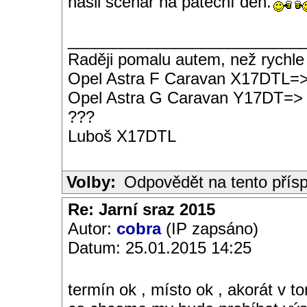
našli scénář na páteční den.
__________________________
Raději pomalu autem, než rychle
Opel Astra F Caravan X17DTL=
Opel Astra G Caravan Y17DT=>
???
Luboš X17DTL
Volby:
Odpovědět na tento přís
Re: Jarní sraz 2015
Autor:
cobra
(IP zapsáno)
Datum: 25.01.2015 14:25
termín ok , místo ok , akorát v 