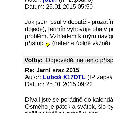
Datum: 25.01.2015 05:50
Jak jsem psal v debatě - proza
dojede), termín vyhovuje oba v p
problém. Vzhledem k mým navig
přístup
(neberte úplně vážně)
Volby:
Odpovědět na tento přís
Re: Jarní sraz 2015
Autor:
Luboš X17DTL
(IP zapsá
Datum: 25.01.2015 09:22
Dívali jste se pořádně do kalend
Osmého je pátek a svátek, šlo b