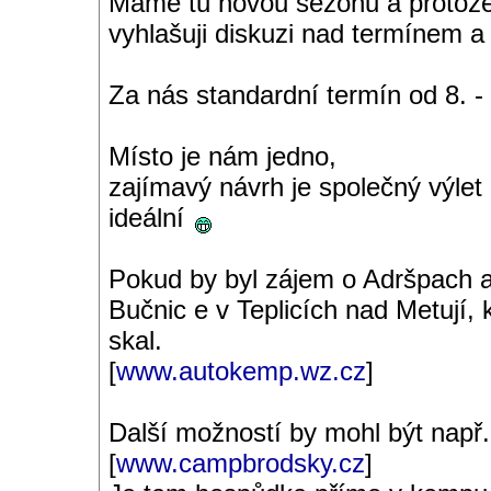
Máme tu novou sezónu a protože 
vyhlašuji diskuzi nad termínem a
Za nás standardní termín od 8. -
Místo je nám jedno,
zajímavý návrh je společný výlet
ideální
Pokud by byl zájem o Adršpach a 
Bučnic e v Teplicích nad Metují, k
skal.
[
www.autokemp.wz.cz
]
Další možností by mohl být např
[
www.campbrodsky.cz
]