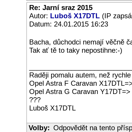
Re: Jarní sraz 2015
Autor:
Luboš X17DTL
(IP zapsá
Datum: 24.01.2015 16:23
Bacha, důchodci nemají věčně ča
Tak ať tě to taky nepostihne:-)
__________________________
Raději pomalu autem, než rychle
Opel Astra F Caravan X17DTL=
Opel Astra G Caravan Y17DT=>
???
Luboš X17DTL
Volby:
Odpovědět na tento přís