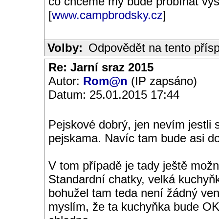
co chceme my bude probíhat výs
[
www.campbrodsky.cz
]
Volby:
Odpovědět na tento přís
Re: Jarní sraz 2015
Autor:
Rom@n
(IP zapsáno)
Datum: 25.01.2015 17:44
Pejskové dobrý, jen nevím jestli 
pejskama. Navíc tam bude asi do
V tom případě je tady ještě možn
Standardní chatky, velká kuchyň
bohužel tam teda není žádný venk
myslím, že ta kuchyňka bude OK,