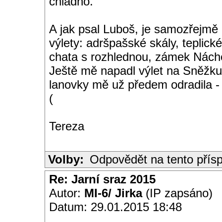
chladno.
A jak psal Luboš, je samozřejmě 
výlety: adršpašské skály, teplic
chata s rozhlednou, zámek Nácho
Ještě mě napadl výlet na Sněžku 
lanovky mě už předem odradila - 
(
Tereza
Volby:
Odpovědět na tento přís
Re: Jarní sraz 2015
Autor:
MI-6/ Jirka
(IP zapsáno)
Datum: 29.01.2015 18:48