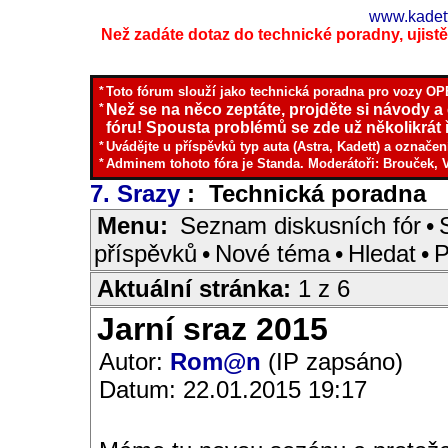
www.kadett
Než zadáte dotaz do technické poradny, ujistěte
*
Toto fórum slouží jako technická poradna pro vozy OPE
*
Než se na něco zeptáte, projděte si návody a
fóru! Spousta problémů se zde už několikrát ř
*
Uvádějte u příspěvků typ auta (Astra, Kadett) a označen
*
Adminem tohoto fóra je Standa. Moderátoři: Brouček, 
7. Srazy
: Technická poradna
I
Menu:
Seznam diskusních fór
•
příspěvků
•
Nové téma
•
Hledat
•
P
Aktuální stránka:
1 z 6
Jarní sraz 2015
Autor:
Rom@n
(IP zapsáno)
Datum: 22.01.2015 19:17