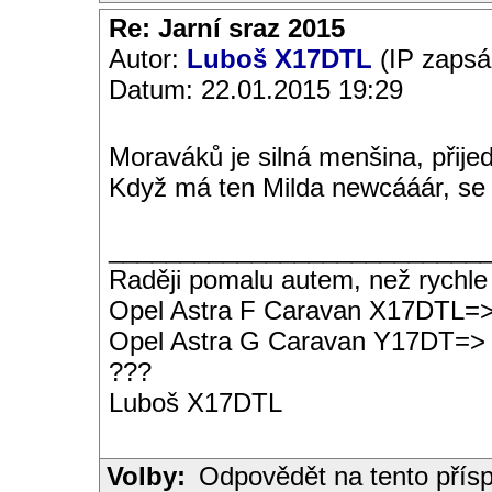
Re: Jarní sraz 2015
Autor:
Luboš X17DTL
(IP zapsá
Datum: 22.01.2015 19:29
Moraváků je silná menšina, přijed
Když má ten Milda newcááár, se
__________________________
Raději pomalu autem, než rychle
Opel Astra F Caravan X17DTL=
Opel Astra G Caravan Y17DT=>
???
Luboš X17DTL
Volby:
Odpovědět na tento přís