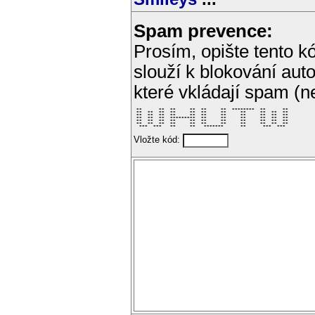
Spam prevence:
Prosím, opište tento kó
slouží k blokování aut
které vkládají spam (
 **      **  **     **  **     **  ********  **      ** 

 **  **  **  **     **  **     **     **     **  **  ** 

 **  **  **  **     **  **     **     **     **  **  ** 

 **  **  **  *********  **     **     **     **  **  ** 

 **  **  **  **     **  **     **     **     **  **  ** 

 **  **  **  **     **  **     **     **     **  **  ** 

  ***  ***   **     **   *******      **      ***  ***  
Vložte kód: