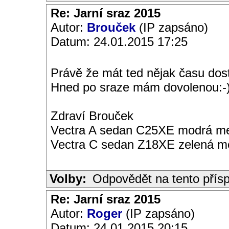
Re: Jarní sraz 2015
Autor:
Brouček
(IP zapsáno)
Datum: 24.01.2015 17:25
Právě že mát ted nějak času dost.
Hned po sraze mám dovolenou:-)
Zdraví Brouček
Vectra A sedan C25XE modrá met
Vectra C sedan Z18XE zelená me
Volby:
Odpovědět na tento přís
Re: Jarní sraz 2015
Autor:
Roger
(IP zapsáno)
Datum: 24.01.2015 20:15