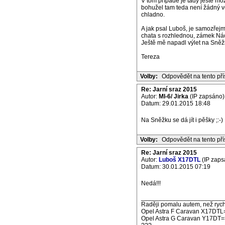
V tom případě je tady ještě mo
bohužel tam teda není žádný v
chladno.
A jak psal Luboš, je samozřejm
chata s rozhlednou, zámek Nác
Ještě mě napadl výlet na Sněžk
Tereza
Volby:
Odpovědět na tento př
Re: Jarní sraz 2015
Autor:
MI-6/ Jirka
(IP zapsáno)
Datum: 29.01.2015 18:48
Na Sněžku se dá jít i pěšky ;:-)
Volby:
Odpovědět na tento př
Re: Jarní sraz 2015
Autor:
Luboš X17DTL
(IP zaps
Datum: 30.01.2015 07:19
Nedá!!!
_______________________
Raději pomalu autem, než rych
Opel Astra F Caravan X17DTL
Opel Astra G Caravan Y17DT=