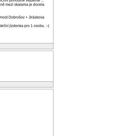
šichni pohodlně vejdeme ...
ejně mezi skalama je docela
pevnost Dobrošov + Jiráskova
eční jízdenka pro 1 osobu. :-(