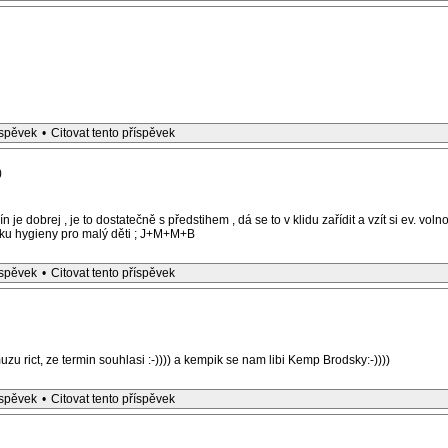
íspěvek
•
Citovat tento příspěvek
)
ín je dobrej , je to dostatečně s předstihem , dá se to v klidu zařídit a vzít si ev. vol
ošku hygieny pro malý děti ; J+M+M+B
íspěvek
•
Citovat tento příspěvek
zu rict, ze termin souhlasi :-)))) a kempik se nam libi Kemp Brodsky:-))))
íspěvek
•
Citovat tento příspěvek