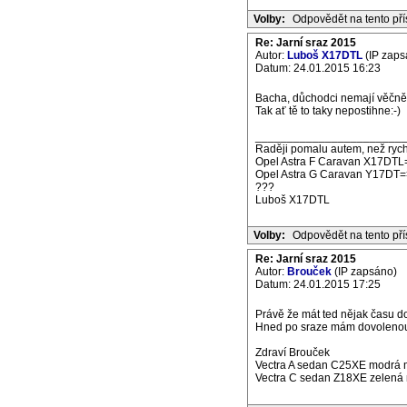
Volby:
Odpovědět na tento př
Re: Jarní sraz 2015
Autor:
Luboš X17DTL
(IP zaps
Datum: 24.01.2015 16:23
Bacha, důchodci nemají věčně 
Tak ať tě to taky nepostihne:-)
_______________________
Raději pomalu autem, než rych
Opel Astra F Caravan X17DTL
Opel Astra G Caravan Y17DT=
???
Luboš X17DTL
Volby:
Odpovědět na tento př
Re: Jarní sraz 2015
Autor:
Brouček
(IP zapsáno)
Datum: 24.01.2015 17:25
Právě že mát ted nějak času dost
Hned po sraze mám dovolenou:
Zdraví Brouček
Vectra A sedan C25XE modrá m
Vectra C sedan Z18XE zelená m