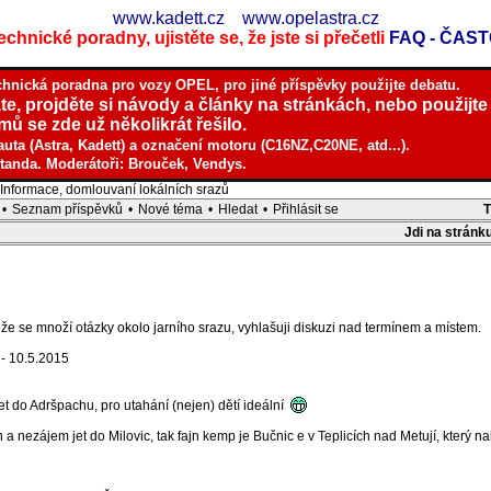
www.kadett.cz
www.opelastra.cz
chnické poradny, ujistěte se, že jste si přečetli
FAQ - ČAS
chnická poradna pro vozy OPEL, pro jiné příspěvky použijte debatu.
te, projděte si návody a články na stránkách, nebo použijte
ů se zde už několikrát řešilo.
auta (Astra, Kadett) a označení motoru (C16NZ,C20NE, atd...).
tanda. Moderátoři: Brouček, Vendys.
nformace, domlouvaní lokálních srazů
•
Seznam příspěvků
•
Nové téma
•
Hledat
•
Přihlásit se
Jdi na stránk
e se množí otázky okolo jarního srazu, vyhlašuji diskuzi nad termínem a místem.
 - 10.5.2015
et do Adršpachu, pro utahání (nejen) dětí ideální
 nezájem jet do Milovic, tak fajn kemp je Bučnic e v Teplicích nad Metují, který nab