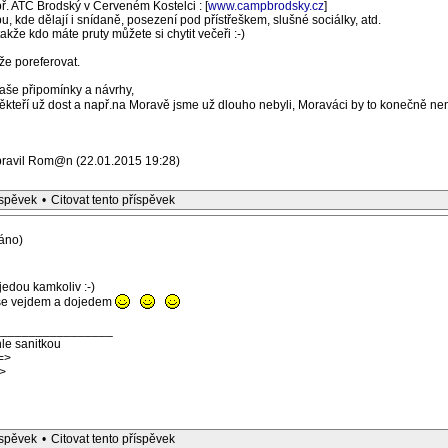
ř. ATC Brodský v Červeném Kostelci : [
www.campbrodsky.cz
]
 kde dělají i snídaně, posezení pod přístřeškem, slušné sociálky, atd.
akže kdo máte pruty můžete si chytit večeři :-)
že poreferovat.
aše připomínky a návrhy,
teří už dost a např.na Moravě jsme už dlouho nebyli, Moraváci by to konečně ne
pravil Rom@n (22.01.2015 19:28)
íspěvek
•
Citovat tento příspěvek
áno)
jedou kamkoliv :-)
se vejdem a dojedem
_________________
le sanitkou
=>
>
íspěvek
•
Citovat tento příspěvek