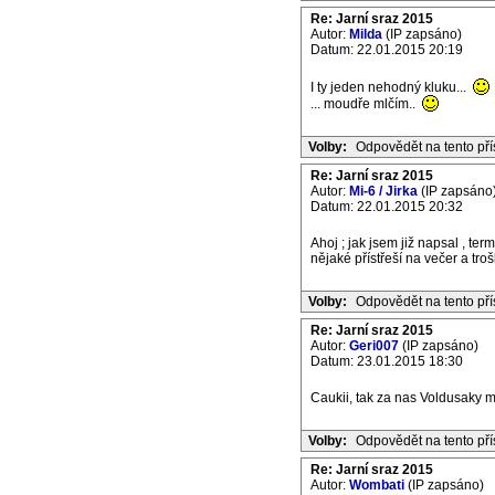
Re: Jarní sraz 2015
Autor:
Milda
(IP zapsáno)
Datum: 22.01.2015 20:19
I ty jeden nehodný kluku...
... moudře mlčím..
Volby:
Odpovědět na tento př
Re: Jarní sraz 2015
Autor:
Mi-6 / Jirka
(IP zapsáno
Datum: 22.01.2015 20:32
Ahoj ; jak jsem již napsal , term
nějaké přístřeší na večer a tr
Volby:
Odpovědět na tento př
Re: Jarní sraz 2015
Autor:
Geri007
(IP zapsáno)
Datum: 23.01.2015 18:30
Caukii, tak za nas Voldusaky mu
Volby:
Odpovědět na tento př
Re: Jarní sraz 2015
Autor:
Wombati
(IP zapsáno)