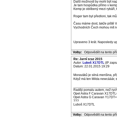
Další možností by mohl být nap
Je tam hospůdka přímo v kempu,
Kemp je oblíbený mezi rybáři, t
Roger tam byl předloni, tak mů
Času máme dost, takže piště V
Vychodních Čech mohou mít něk
Upraveno 3 krát. Naposledy u
Volby:
Odpovědět na tento př
Re: Jarní sraz 2015
Autor:
Luboš X17DTL
(IP zaps
Datum: 22.01.2015 19:29
Moraváků je silná menšina, při
Když má ten Milda newcááár, 
_______________________
Raději pomalu autem, než rych
Opel Astra F Caravan X17DTL
Opel Astra G Caravan Y17DT=
???
Luboš X17DTL
Volby:
Odpovědět na tento př