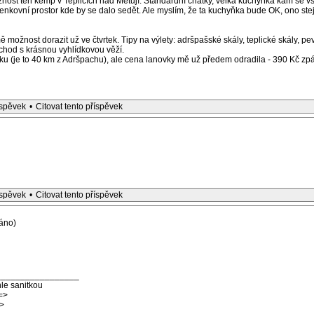
žnost ten kemp v Teplicích nad Metují. Standardní chatky, velká kuchyňka kam se v
enkovní prostor kde by se dalo sedět. Ale myslím, že ta kuchyňka bude OK, ono st
ě možnost dorazit už ve čtvrtek. Tipy na výlety: adršpašské skály, teplické skály, 
hod s krásnou vyhlídkovou věží.
u (je to 40 km z Adršpachu), ale cena lanovky mě už předem odradila - 390 Kč zpát
íspěvek
•
Citovat tento příspěvek
íspěvek
•
Citovat tento příspěvek
áno)
_________________
le sanitkou
=>
>