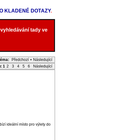
TO KLADENÉ DOTAZY
.
 vyhledávání tady ve
Téma:
Předchozí
•
Následující
u:
1
2
3
4
5
6
Následující
ízí ideální místo pro výlety do