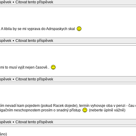
íspěvek
•
Citovat tento příspěvek
. A libila by se mi vyprava do Adrspaskych skal
íspěvek
•
Citovat tento příspěvek
 mi to musí vyjít nejen časově..
íspěvek
•
Citovat tento příspěvek
atím nevadí kam pojedem (pokud Racek dojede), termín vyhovuje oba v penzi - čau 
igačním neschopnostem prosím o snadný přístup
(neberte úplně vážně)
íspěvek
•
Citovat tento příspěvek
áno)