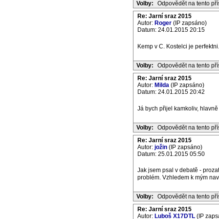
Volby:
Odpovědět na tento př
Re: Jarní sraz 2015
Autor:
Roger
(IP zapsáno)
Datum: 24.01.2015 20:15
Kemp v C. Kostelci je perfektni
Volby:
Odpovědět na tento př
Re: Jarní sraz 2015
Autor:
Milda
(IP zapsáno)
Datum: 24.01.2015 20:42
Já bych přijel kamkoliv, hlavně
Volby:
Odpovědět na tento př
Re: Jarní sraz 2015
Autor:
jožin
(IP zapsáno)
Datum: 25.01.2015 05:50
Jak jsem psal v debatě - proz
problém. Vzhledem k mým nav
Volby:
Odpovědět na tento př
Re: Jarní sraz 2015
Autor:
Luboš X17DTL
(IP zaps