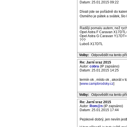
Datum: 25.01.2015 09:22
Dívali jste se pořádně do kal
Osmého je pátek a svátek, šlo
_______________________
Raději pomalu autem, než rych
Opel Astra F Caravan X17DTL
Opel Astra G Caravan Y17DT=
???
Luboš X17DTL
Volby:
Odpovědět na tento př
Re: Jarní sraz 2015
Autor:
cobra
(IP zapsáno)
Datum: 25.01.2015 14:25
termín ok , místo ok , akorát
[
www.campbrodsky.cz
]
Volby:
Odpovědět na tento př
Re: Jarní sraz 2015
Autor:
Rom@n
(IP zapsáno)
Datum: 25.01.2015 17:44
Pejskové dobrý, jen nevím jest