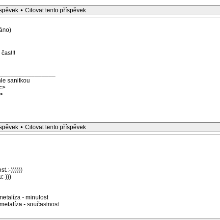
íspěvek
•
Citovat tento příspěvek
áno)
čas!!!
_________________
le sanitkou
=>
>
íspěvek
•
Citovat tento příspěvek
.:-))))))
-)))
etalíza - minulost
etalíza - součastnost