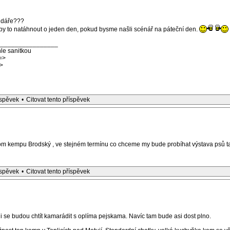
endáře???
 by to natáhnout o jeden den, pokud bysme našli scénář na páteční den.
_________________
le sanitkou
=>
>
íspěvek
•
Citovat tento příspěvek
 v tom kempu Brodský , ve stejném termínu co chceme my bude probíhat výstava psů 
íspěvek
•
Citovat tento příspěvek
li se budou chtít kamarádit s oplíma pejskama. Navíc tam bude asi dost plno.