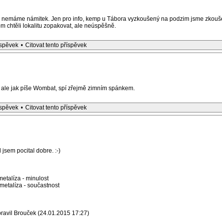
litě nemáme námitek. Jen pro info, kemp u Tábora vyzkoušený na podzim jsme zkoušel
m chtěli lokalitu zopakovat, ale neúspěšně.
íspěvek
•
Citovat tento příspěvek
, ale jak píše Wombat, spí zřejmě zimním spánkem.
íspěvek
•
Citovat tento příspěvek
jsem pocital dobre. :-)
etalíza - minulost
etalíza - součastnost
ravil Brouček (24.01.2015 17:27)