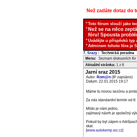
Než zadáte dotaz do te
*
Toto fórum slouží jako te
*
Než se na něco zeptá
fóru! Spousta problém
*
Uvádějte u příspěvků typ 
*
Adminem tohoto fóra je S
7. Srazy
: Technická poradna
I
Menu:
Seznam diskusních fór
Aktuální stránka:
1 z 6
Jarní sraz 2015
Autor:
Rom@n
(IP zapsáno)
Datum: 22.01.2015 19:17
Máme tu novou sezónu a protož
Za nás standardní termín od 8.
Místo je nám jedno,
zajímavý návrh je společný výl
Pokud by byl zájem o Adršpach a
skal.
[
www.autokemp.wz.cz
]