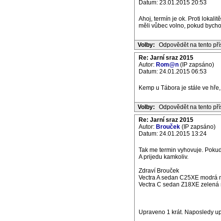
Datum: 23.01.2015 20:53
Ahoj, termín je ok. Proti loka
měli vůbec volno, pokud bycho
Volby:
Odpovědět na tento př
Re: Jarní sraz 2015
Autor:
Rom@n
(IP zapsáno)
Datum: 24.01.2015 06:53
Kemp u Tábora je stále ve hře
Volby:
Odpovědět na tento př
Re: Jarní sraz 2015
Autor:
Brouček
(IP zapsáno)
Datum: 24.01.2015 13:24
Tak me termin vyhovuje. Pokud 
A prijedu kamkoliv.
Zdraví Brouček
Vectra A sedan C25XE modrá m
Vectra C sedan Z18XE zelená m
Upraveno 1 krát. Naposledy up