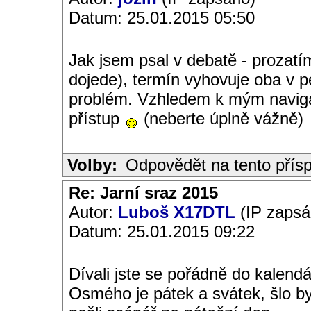
Datum: 25.01.2015 05:50
Jak jsem psal v debatě - proza
dojede), termín vyhovuje oba v p
problém. Vzhledem k mým navig
přístup
(neberte úplně vážně)
Volby:
Odpovědět na tento přís
Re: Jarní sraz 2015
Autor:
Luboš X17DTL
(IP zapsá
Datum: 25.01.2015 09:22
Dívali jste se pořádně do kalend
Osmého je pátek a svátek, šlo b