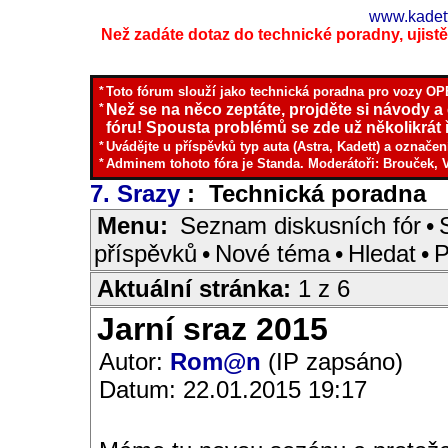
www.kadett
Než zadáte dotaz do technické poradny, ujistěte
*
Toto fórum slouží jako technická poradna pro vozy OPE
*
Než se na něco zeptáte, projděte si návody a
fóru! Spousta problémů se zde už několikrát ř
*
Uvádějte u příspěvků typ auta (Astra, Kadett) a označen
*
Adminem tohoto fóra je Standa. Moderátoři: Brouček, 
7. Srazy
: Technická poradna
I
Menu:
Seznam diskusních fór
•
příspěvků
•
Nové téma
•
Hledat
•
P
Aktuální stránka:
1 z 6
Jarní sraz 2015
Autor:
Rom@n
(IP zapsáno)
Datum: 22.01.2015 19:17