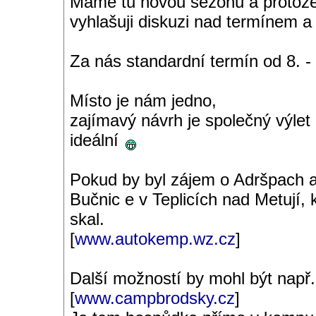
Máme tu novou sezónu a protože 
vyhlašuji diskuzi nad termínem a
Za nás standardní termín od 8. -
Místo je nám jedno,
zajímavý návrh je společný výlet
ideální
Pokud by byl zájem o Adršpach a 
Bučnic e v Teplicích nad Metují, k
skal.
[
www.autokemp.wz.cz
]
Další možností by mohl být např
[
www.campbrodsky.cz
]