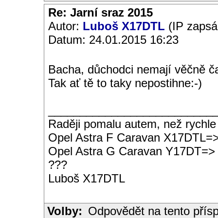
Re: Jarní sraz 2015
Autor:
Luboš X17DTL
(IP zapsá
Datum: 24.01.2015 16:23
Bacha, důchodci nemají věčně ča
Tak ať tě to taky nepostihne:-)
__________________________
Raději pomalu autem, než rychle
Opel Astra F Caravan X17DTL=
Opel Astra G Caravan Y17DT=>
???
Luboš X17DTL
Volby:
Odpovědět na tento přís