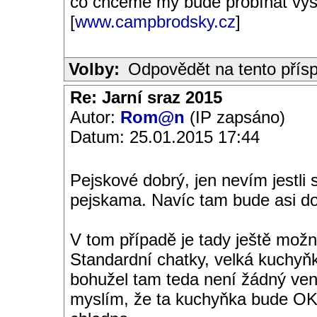
co chceme my bude probíhat výs
[
www.campbrodsky.cz
]
Volby:
Odpovědět na tento přís
Re: Jarní sraz 2015
Autor:
Rom@n
(IP zapsáno)
Datum: 25.01.2015 17:44
Pejskové dobrý, jen nevím jestli 
pejskama. Navíc tam bude asi do
V tom případě je tady ještě možn
Standardní chatky, velká kuchyň
bohužel tam teda není žádný venk
myslím, že ta kuchyňka bude OK,