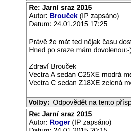
Re: Jarní sraz 2015
Autor:
Brouček
(IP zapsáno)
Datum: 24.01.2015 17:25
Právě že mát ted nějak času dost.
Hned po sraze mám dovolenou:-)
Zdraví Brouček
Vectra A sedan C25XE modrá met
Vectra C sedan Z18XE zelená me
Volby:
Odpovědět na tento přís
Re: Jarní sraz 2015
Autor:
Roger
(IP zapsáno)
Datum: 24.01.2015 20:15