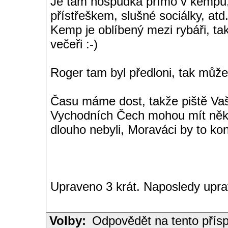
Je tam hospůdka přímo v kempu, 
přístřeškem, slušné sociálky, atd
Kemp je oblíbený mezi rybáři, ta
večeři :-)
Roger tam byl předloni, tak může
Času máme dost, takže piště Vaš
Vychodních Čech mohou mít někt
dlouho nebyli, Moraváci by to ko
Upraveno 3 krát. Naposledy upr
Volby:
Odpovědět na tento přís