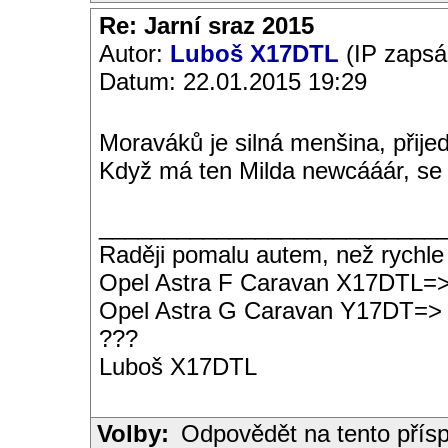
Re: Jarní sraz 2015
Autor:
Luboš X17DTL
(IP zapsá
Datum: 22.01.2015 19:29
Moraváků je silná menšina, přijed
Když má ten Milda newcááár, se
__________________________
Raději pomalu autem, než rychle
Opel Astra F Caravan X17DTL=
Opel Astra G Caravan Y17DT=>
???
Luboš X17DTL
Volby:
Odpovědět na tento přís