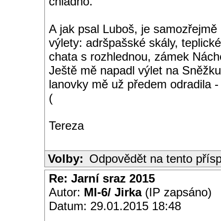
chladno.
A jak psal Luboš, je samozřejmě 
výlety: adršpašské skály, teplic
chata s rozhlednou, zámek Nácho
Ještě mě napadl výlet na Sněžku 
lanovky mě už předem odradila - 
(
Tereza
Volby:
Odpovědět na tento přís
Re: Jarní sraz 2015
Autor:
MI-6/ Jirka
(IP zapsáno)
Datum: 29.01.2015 18:48