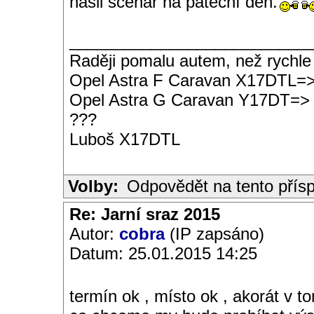
našli scénář na páteční den.
__________________________
Raději pomalu autem, než rychle
Opel Astra F Caravan X17DTL=
Opel Astra G Caravan Y17DT=>
???
Luboš X17DTL
Volby:
Odpovědět na tento přís
Re: Jarní sraz 2015
Autor:
cobra
(IP zapsáno)
Datum: 25.01.2015 14:25
termín ok , místo ok , akorát v 