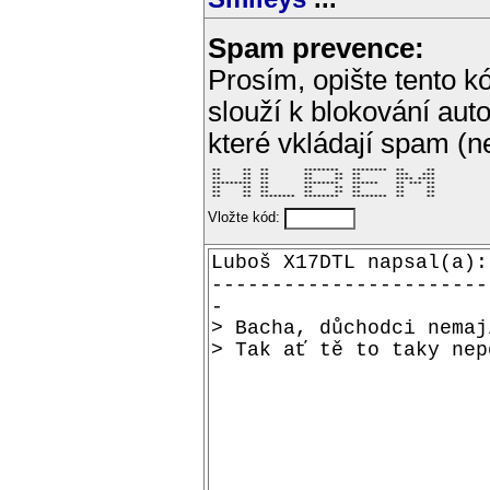
Spam prevence:
Prosím, opište tento kó
slouží k blokování aut
které vkládají spam (
 **     **  **        ********   ********  **     ** 

 **     **  **        **     **  **        ***   *** 

 **     **  **        **     **  **        **** **** 

 *********  **        ********   ******    ** *** ** 

 **     **  **        **     **  **        **     ** 

 **     **  **        **     **  **        **     ** 

 **     **  ********  ********   ********  **     ** 
Vložte kód: