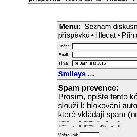
Menu:
Seznam diskusn
příspěvků
•
Hledat
•
Přihl
Jméno:
Email:
Téma:
Smileys
...
Spam prevence:
Prosím, opište tento kó
slouží k blokování aut
které vkládají spam (
 ********        **  ********   **     **        ** 

 **              **  **     **   **   **         ** 

 **              **  **     **    ** **          ** 

 ******          **  ********      ***           ** 

 **        **    **  **     **    ** **    **    ** 

 **        **    **  **     **   **   **   **    ** 

 ********   ******   ********   **     **   ******  
Vložte kód: