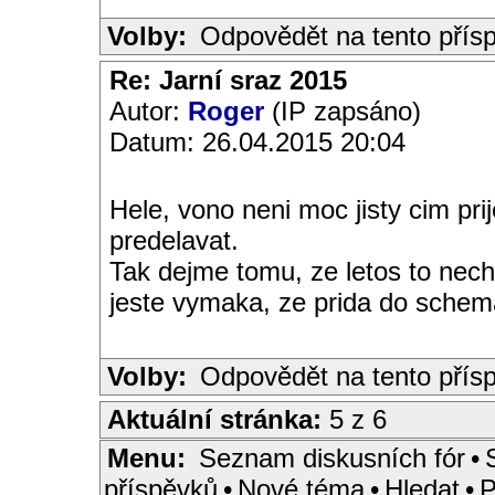
Volby:
Odpovědět na tento přís
Re: Jarní sraz 2015
Autor:
Roger
(IP zapsáno)
Datum: 26.04.2015 20:04
Hele, vono neni moc jisty cim pri
predelavat.
Tak dejme tomu, ze letos to necha
jeste vymaka, ze prida do sche
Volby:
Odpovědět na tento přís
Aktuální stránka:
5 z 6
Menu:
Seznam diskusních fór
•
příspěvků
•
Nové téma
•
Hledat
•
P