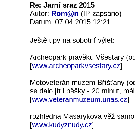
Re: Jarní sraz 2015
Autor:
Rom@n
(IP zapsáno)
Datum: 07.04.2015 12:21
Ještě tipy na sobotní výlet:
Archeopark pravěku Všestary (o
[
www.archeoparkvsestary.cz
]
Motoveterán muzem Bříšťany (od 
se dalo jít i pěšky - 20 minut, m
[
www.veteranmuzeum.unas.cz
]
rozhledna Masarykova věž samos
[
www.kudyznudy.cz
]