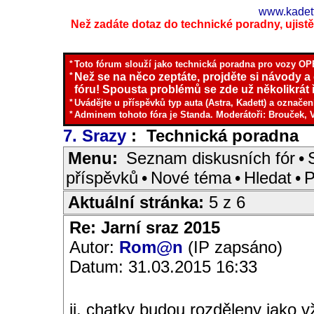
www.kadett
Než zadáte dotaz do technické poradny, ujistěte
*
Toto fórum slouží jako technická poradna pro vozy OPE
*
Než se na něco zeptáte, projděte si návody a
fóru! Spousta problémů se zde už několikrát ř
*
Uvádějte u příspěvků typ auta (Astra, Kadett) a označen
*
Adminem tohoto fóra je Standa. Moderátoři: Brouček, 
7. Srazy
: Technická poradna
I
Menu:
Seznam diskusních fór
•
příspěvků
•
Nové téma
•
Hledat
•
P
Aktuální stránka:
5 z 6
Re: Jarní sraz 2015
Autor:
Rom@n
(IP zapsáno)
Datum: 31.03.2015 16:33
jj, chatky budou rozděleny jako 