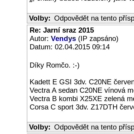
Volby:
Odpovědět na tento přís
Re: Jarní sraz 2015
Autor:
Vendys
(IP zapsáno)
Datum: 02.04.2015 09:14
Díky Romčo. :-)
Kadett E GSI 3dv. C20NE červen
Vectra A sedan C20NE vínová met
Vectra B kombi X25XE zelená met
Corsa C sport 3dv. Z17DTH čer
Volby:
Odpovědět na tento přís