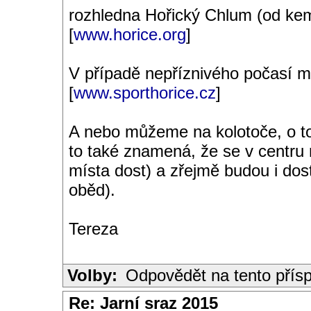
rozhledna Hořický Chlum (od ke
[
www.horice.org
]
V případě nepříznivého počasí 
[
www.sporthorice.cz
]
A nebo můžeme na kolotoče, o tom
to také znamená, že se v centru 
místa dost) a zřejmě budou i dos
oběd).
Tereza
Volby:
Odpovědět na tento přís
Re: Jarní sraz 2015