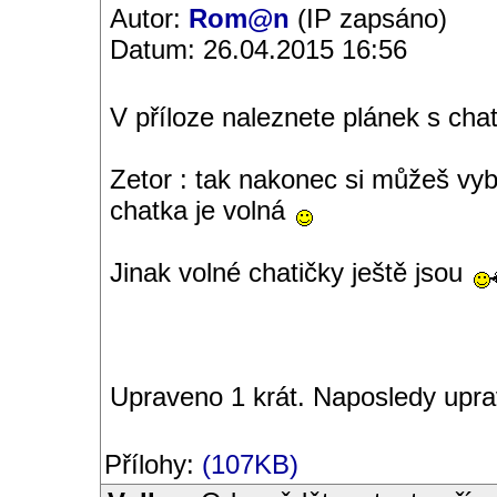
Autor:
Rom@n
(IP zapsáno)
Datum: 26.04.2015 16:56
V příloze naleznete plánek s cha
Zetor : tak nakonec si můžeš vyb
chatka je volná
Jinak volné chatičky ještě jsou
Upraveno 1 krát. Naposledy upr
Přílohy:
(107KB)