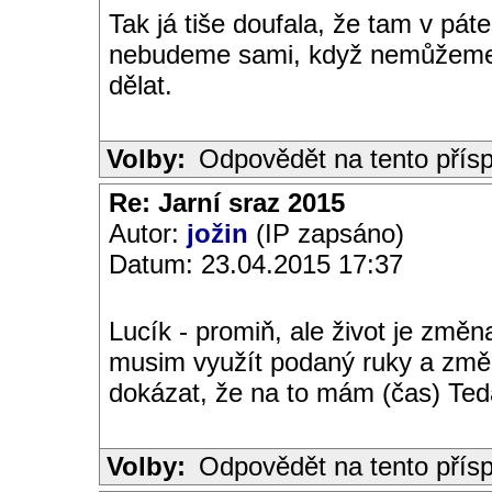
Tak já tiše doufala, že tam v pá
nebudeme sami, když nemůžeme př
dělat.
Volby:
Odpovědět na tento přís
Re: Jarní sraz 2015
Autor:
jožin
(IP zapsáno)
Datum: 23.04.2015 17:37
Lucík - promiň, ale život je změn
musim využít podaný ruky a změni
dokázat, že na to mám (čas) Ted
Volby:
Odpovědět na tento přís