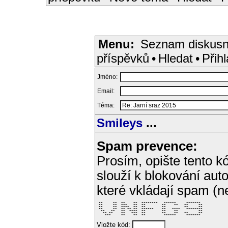
Menu:
Seznam diskusn
příspěvků
•
Hledat
•
Přihl
Jméno:
Email:
Téma:
Smileys
...
Spam prevence:
Prosím, opište tento kó
slouží k blokování aut
které vkládají spam (
 **     **  **    **  ********   ******     *******  

 **     **  ***   **  **        **    **   **     ** 

 **     **  ****  **  **        **         **     ** 

 **     **  ** ** **  ******    **   ****   ******** 

  **   **   **  ****  **        **    **          ** 

   ** **    **   ***  **        **    **   **     ** 

    ***     **    **  **         ******     *******  
Vložte kód: