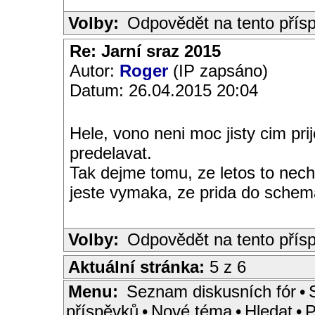
Volby:
Odpovědět na tento přís
Re: Jarní sraz 2015
Autor:
Roger
(IP zapsáno)
Datum: 26.04.2015 20:04
Hele, vono neni moc jisty cim pri
predelavat.
Tak dejme tomu, ze letos to necha
jeste vymaka, ze prida do sche
Volby:
Odpovědět na tento přís
Aktuální stránka:
5 z 6
Menu:
Seznam diskusních fór
•
příspěvků
•
Nové téma
•
Hledat
•
P