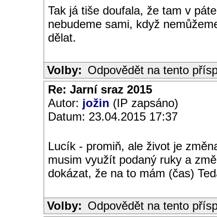
Tak já tiše doufala, že tam v pá
nebudeme sami, když nemůžeme př
dělat.
Volby:
Odpovědět na tento přís
Re: Jarní sraz 2015
Autor:
jožin
(IP zapsáno)
Datum: 23.04.2015 17:37
Lucík - promiň, ale život je změn
musim využít podaný ruky a změni
dokázat, že na to mám (čas) Ted
Volby:
Odpovědět na tento přís