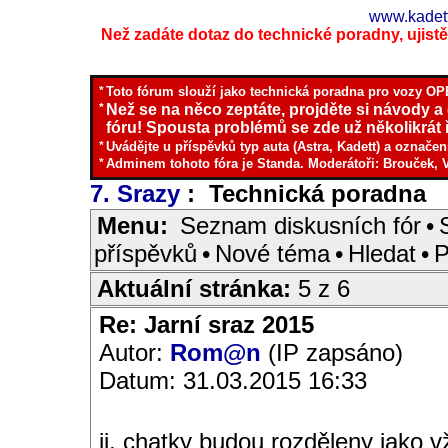
www.kadett
Než zadáte dotaz do technické poradny, ujistěte
*
Toto fórum slouží jako technická poradna pro vozy OPE
*
Než se na něco zeptáte, projděte si návody a
fóru! Spousta problémů se zde už několikrát ř
*
Uvádějte u příspěvků typ auta (Astra, Kadett) a označen
*
Adminem tohoto fóra je Standa. Moderátoři: Brouček, 
7. Srazy
: Technická poradna
I
Menu:
Seznam diskusních fór
•
příspěvků
•
Nové téma
•
Hledat
•
P
Aktuální stránka:
5 z 6
Re: Jarní sraz 2015
Autor:
Rom@n
(IP zapsáno)
Datum: 31.03.2015 16:33
jj, chatky budou rozděleny jako 