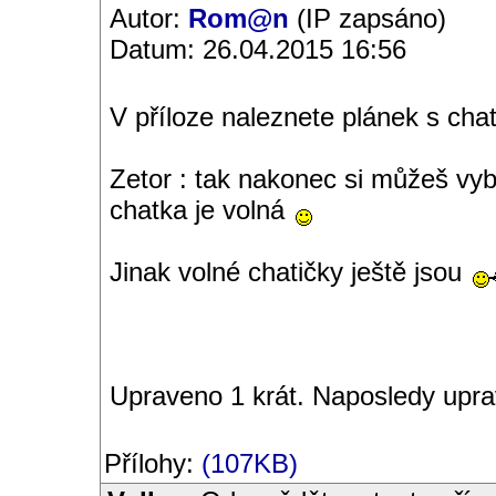
Autor:
Rom@n
(IP zapsáno)
Datum: 26.04.2015 16:56
V příloze naleznete plánek s cha
Zetor : tak nakonec si můžeš vyb
chatka je volná
Jinak volné chatičky ještě jsou
Upraveno 1 krát. Naposledy upr
Přílohy:
(107KB)