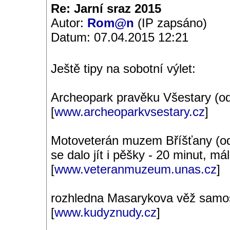
Re: Jarní sraz 2015
Autor:
Rom@n
(IP zapsáno)
Datum: 07.04.2015 12:21
Ještě tipy na sobotní výlet:
Archeopark pravěku Všestary (o
[
www.archeoparkvsestary.cz
]
Motoveterán muzem Bříšťany (od 
se dalo jít i pěšky - 20 minut, m
[
www.veteranmuzeum.unas.cz
]
rozhledna Masarykova věž samos
[
www.kudyznudy.cz
]