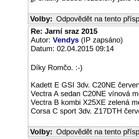
Volby:
Odpovědět na tento přís
Re: Jarní sraz 2015
Autor:
Vendys
(IP zapsáno)
Datum: 02.04.2015 09:14
Díky Romčo. :-)
Kadett E GSI 3dv. C20NE červen
Vectra A sedan C20NE vínová met
Vectra B kombi X25XE zelená met
Corsa C sport 3dv. Z17DTH čer
Volby:
Odpovědět na tento přís