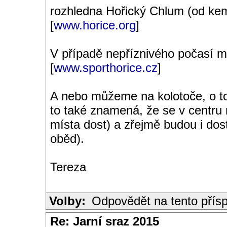
rozhledna Hořický Chlum (od ke
[
www.horice.org
]
V případě nepříznivého počasí 
[
www.sporthorice.cz
]
A nebo můžeme na kolotoče, o tom
to také znamená, že se v centru 
místa dost) a zřejmě budou i dos
oběd).
Tereza
Volby:
Odpovědět na tento přís
Re: Jarní sraz 2015