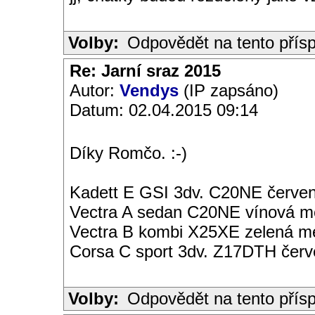
Volby:
Odpovědět na tento přís
Re: Jarní sraz 2015
Autor:
Vendys
(IP zapsáno)
Datum: 02.04.2015 09:14
Díky Romčo. :-)
Kadett E GSI 3dv. C20NE červen
Vectra A sedan C20NE vínová met
Vectra B kombi X25XE zelená met
Corsa C sport 3dv. Z17DTH čer
Volby:
Odpovědět na tento přís