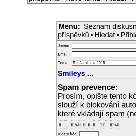
Menu:
Seznam diskusn
příspěvků
•
Hledat
•
Přihl
Jméno:
Email:
Téma:
Smileys
...
Spam prevence:
Prosím, opište tento kó
slouží k blokování aut
které vkládají spam (
  ******   **    **  **      **  **    **  **    ** 

 **    **  ***   **  **  **  **   **  **   ***   ** 

 **        ****  **  **  **  **    ****    ****  ** 

 **        ** ** **  **  **  **     **     ** ** ** 

 **        **  ****  **  **  **     **     **  **** 

 **    **  **   ***  **  **  **     **     **   *** 

  ******   **    **   ***  ***      **     **    ** 
Vložte kód: