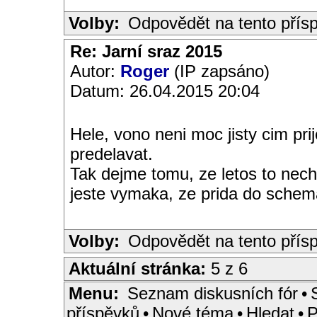
Volby:
Odpovědět na tento přís
Re: Jarní sraz 2015
Autor:
Roger
(IP zapsáno)
Datum: 26.04.2015 20:04
Hele, vono neni moc jisty cim pri
predelavat.
Tak dejme tomu, ze letos to necha
jeste vymaka, ze prida do sche
Volby:
Odpovědět na tento přís
Aktuální stránka:
5 z 6
Menu:
Seznam diskusních fór
•
příspěvků
•
Nové téma
•
Hledat
•
P