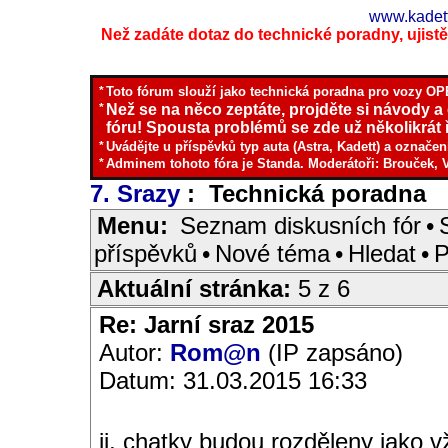
www.kadett
Než zadáte dotaz do technické poradny, ujistěte
*
Toto fórum slouží jako technická poradna pro vozy OPE
*
Než se na něco zeptáte, projděte si návody a
fóru! Spousta problémů se zde už několikrát ř
*
Uvádějte u příspěvků typ auta (Astra, Kadett) a označen
*
Adminem tohoto fóra je Standa. Moderátoři: Brouček, 
7. Srazy
: Technická poradna
I
Menu:
Seznam diskusních fór
•
příspěvků
•
Nové téma
•
Hledat
•
P
Aktuální stránka:
5 z 6
Re: Jarní sraz 2015
Autor:
Rom@n
(IP zapsáno)
Datum: 31.03.2015 16:33
jj, chatky budou rozděleny jako 