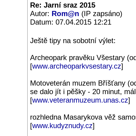
Re: Jarní sraz 2015
Autor:
Rom@n
(IP zapsáno)
Datum: 07.04.2015 12:21
Ještě tipy na sobotní výlet:
Archeopark pravěku Všestary (o
[
www.archeoparkvsestary.cz
]
Motoveterán muzem Bříšťany (od 
se dalo jít i pěšky - 20 minut, m
[
www.veteranmuzeum.unas.cz
]
rozhledna Masarykova věž samos
[
www.kudyznudy.cz
]