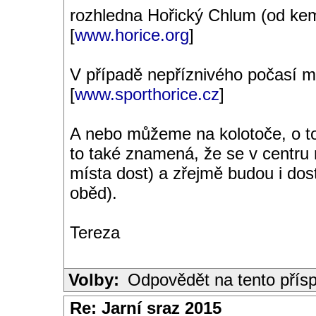
rozhledna Hořický Chlum (od ke
[
www.horice.org
]
V případě nepříznivého počasí 
[
www.sporthorice.cz
]
A nebo můžeme na kolotoče, o tom
to také znamená, že se v centru 
místa dost) a zřejmě budou i dos
oběd).
Tereza
Volby:
Odpovědět na tento přís
Re: Jarní sraz 2015