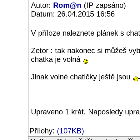
Autor:
Rom@n
(IP zapsáno)
Datum: 26.04.2015 16:56
V příloze naleznete plánek s cha
Zetor : tak nakonec si můžeš vyb
chatka je volná
Jinak volné chatičky ještě jsou
Upraveno 1 krát. Naposledy upr
Přílohy:
(107KB)