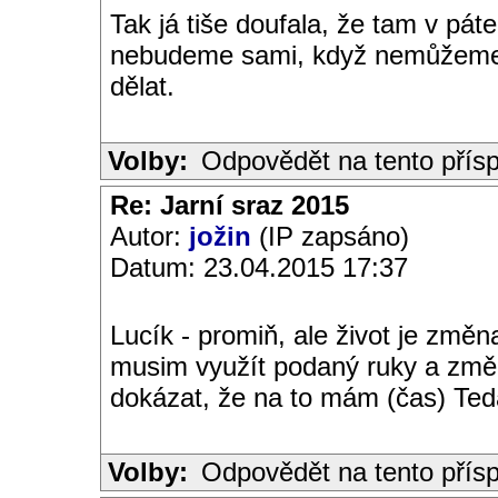
Tak já tiše doufala, že tam v pá
nebudeme sami, když nemůžeme př
dělat.
Volby:
Odpovědět na tento přís
Re: Jarní sraz 2015
Autor:
jožin
(IP zapsáno)
Datum: 23.04.2015 17:37
Lucík - promiň, ale život je změn
musim využít podaný ruky a změni
dokázat, že na to mám (čas) Ted
Volby:
Odpovědět na tento přís