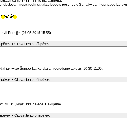
 chatkách camp 3 (31 - 34) je malá změna.
l ubytovaní nějací dělnící, takže budete posunuti o 3 chatky dál. Popřípadě lze vyu
pravil Rom@n (06.05.2015 15:55)
íspěvek
•
Citovat tento příspěvek
ál jak vy,ze Šumperka. Ke skalám dojedeme taky asi 10.30-11.00.
íspěvek
•
Citovat tento příspěvek
ni tu 1ku, kdyz Jirka nejede. Dekujeme..
íspěvek
•
Citovat tento příspěvek