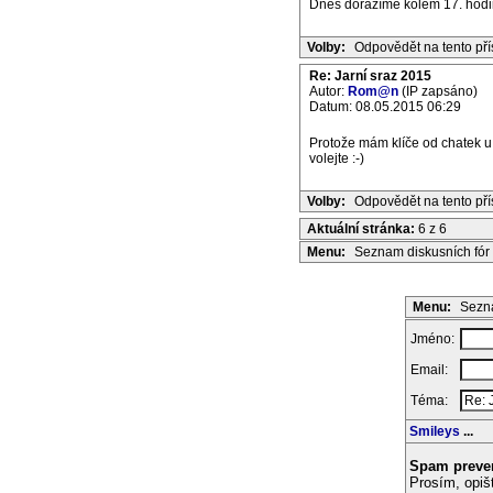
Dnes dorazíme kolem 17. hodin
Volby:
Odpovědět na tento př
Re: Jarní sraz 2015
Autor:
Rom@n
(IP zapsáno)
Datum: 08.05.2015 06:29
Protože mám klíče od chatek u 
volejte :-)
Volby:
Odpovědět na tento př
Aktuální stránka:
6 z 6
Menu:
Seznam diskusních fór
Menu:
Sezna
Jméno:
Email:
Téma:
Smileys
...
Spam preve
Prosím, opiš