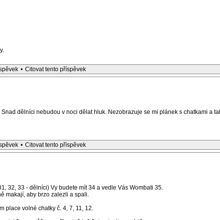
y.
íspěvek
•
Citovat tento příspěvek
nad dělníci nebudou v noci dělat hluk. Nezobrazuje se mi plánek s chatkami a ta
íspěvek
•
Citovat tento příspěvek
1, 32, 33 - dělníci) Vy budete mít 34 a vedle Vás Wombati 35.
 makají, aby brzo zalezli a spali.
m place volné chatky č. 4, 7, 11, 12.