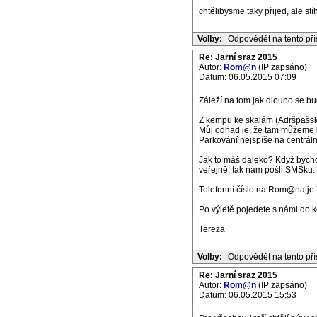
chtělibysme taky přijed, ale st
Volby:
Odpovědět na tento př
Re: Jarní sraz 2015
Autor:
Rom@n
(IP zapsáno)
Datum: 06.05.2015 07:09
Záleží na tom jak dlouho se bude
Z kempu ke skalám (Adršpašské
Můj odhad je, že tam můžeme bý
Parkování nejspíše na centrál
Jak to máš daleko? Když bycho
veřejně, tak nám pošli SMSku.
Telefonní číslo na Rom@na je 
Po výletě pojedete s námi do 
Tereza
Volby:
Odpovědět na tento př
Re: Jarní sraz 2015
Autor:
Rom@n
(IP zapsáno)
Datum: 06.05.2015 15:53