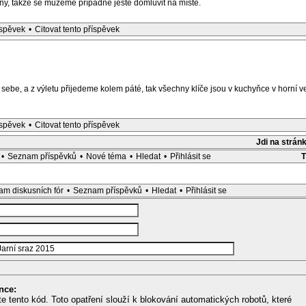
y, takže se můžeme případně ještě domluvit na místě.
íspěvek
•
Citovat tento příspěvek
sebe, a z výletu přijedeme kolem páté, tak všechny klíče jsou v kuchyňce v horní v
íspěvek
•
Citovat tento příspěvek
Jdi na strán
•
Seznam příspěvků
•
Nové téma
•
Hledat
•
Přihlásit se
m diskusních fór
•
Seznam příspěvků
•
Hledat
•
Přihlásit se
nce:
te tento kód. Toto opatření slouží k blokování automatických robotů, které