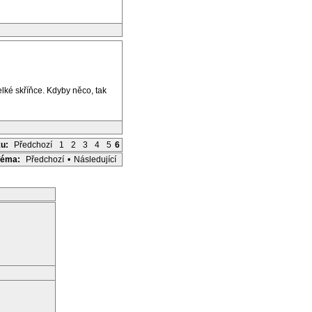
elké skříňce. Kdyby něco, tak
ku:
Předchozí
1
2
3
4
5
6
Téma:
Předchozí
•
Následující