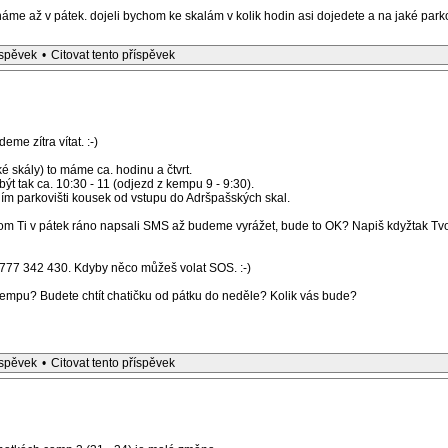
íháme až v pátek. dojeli bychom ke skalám v kolik hodin asi dojedete a na jaké parko
íspěvek
•
Citovat tento příspěvek
me zítra vítat. :-)
 skály) to máme ca. hodinu a čtvrt.
t tak ca. 10:30 - 11 (odjezd z kempu 9 - 9:30).
ním parkovišti kousek od vstupu do Adršpašských skal.
m Ti v pátek ráno napsali SMS až budeme vyrážet, bude to OK? Napiš kdyžtak Tvo
777 342 430. Kdyby něco můžeš volat SOS. :-)
kempu? Budete chtít chatičku od pátku do neděle? Kolik vás bude?
íspěvek
•
Citovat tento příspěvek