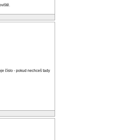
viště.
je číslo - pokud nechceš tady