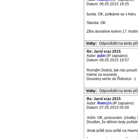
Datum: 06.05.2015 19:25
šurda: OK, potkáme se v Adru.
Standa: OK
Zítra dovalíme kolem 17. hodin
Volby:
Odpovědět na tento př
Re: Jarní sraz 2015
Autor:
jožin
(IP zapsáno)
Datum: 06.05.2015 19:57
Rom@n Dobrá, tak nás posuň. S
máme za sousedy
Dooobry večer do Řáholce :-)
Volby:
Odpovědět na tento př
Re: Jarní sraz 2015
Autor:
Rom@n
(IP zapsáno)
Datum: 07.05.2015 05:00
Jožin: OK, posouvám. (chatky 3
Doufám, že dělníci tedy pořádně
Jinak ještě jsou ještě na hlavní