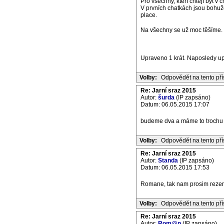
Pro všechny, kteří chtějí být v
V prvních chatkách jsou bohuže
place.
Na všechny se už moc těšíme.
Upraveno 1 krát. Naposledy u
Volby:
Odpovědět na tento př
Re: Jarní sraz 2015
Autor:
šurda
(IP zapsáno)
Datum: 06.05.2015 17:07
budeme dva a máme to trochu d
Volby:
Odpovědět na tento př
Re: Jarní sraz 2015
Autor:
Standa
(IP zapsáno)
Datum: 06.05.2015 17:53
Romane, tak nam prosim rezerv
Volby:
Odpovědět na tento př
Re: Jarní sraz 2015
Autor:
Rom@n
(IP zapsáno)