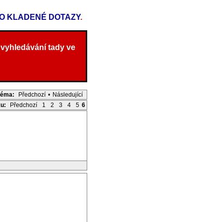
TO KLADENÉ DOTAZY
.
 vyhledávání tady ve
Téma:
Předchozí
•
Následující
ku:
Předchozí
1
2
3
4
5
6