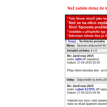
Než zadáte dotaz do te
*
Toto fórum slouží jako te
*
Než se na něco zeptá
fóru! Spousta problém
*
Uvádějte u příspěvků typ 
*
Adminem tohoto fóra je S
7. Srazy
: Technická poradna
I
Menu:
Seznam diskusních fór
Aktuální stránka:
6 z 6
Re: Jarní sraz 2015
Autor:
jožin
(IP zapsáno)
Datum: 27.04.2015 02:55
Přeju všem dooobry den - já ni
Volby:
Odpovědět na tento př
Re: Jarní sraz 2015
Autor:
Luboš X17DTL
(IP zaps
Datum: 27.04.2015 04:34
Vstáváš moc brzo, máš zalepen
nebo se díváš špatným otvorem