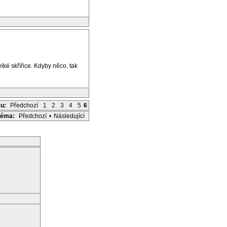
elké skříňce. Kdyby něco, tak
ku:
Předchozí
1
2
3
4
5
6
Téma:
Předchozí
•
Následující