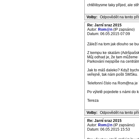
chtělibysme taky přijed, ale st
Volby:
Odpovědět na tento př
Re: Jarní sraz 2015
Autor:
Rom@n
(IP zapsáno)
Datum: 06.05.2015 07:09
Záleží na tom jak dlouho se bude
Z kempu ke skalám (Adršpašské
Můj odhad je, že tam můžeme bý
Parkování nejspíše na centrál
Jak to máš daleko? Když bycho
veřejně, tak nám pošli SMSku.
Telefonní číslo na Rom@na je 
Po výletě pojedete s námi do 
Tereza
Volby:
Odpovědět na tento př
Re: Jarní sraz 2015
Autor:
Rom@n
(IP zapsáno)
Datum: 06.05.2015 15:53