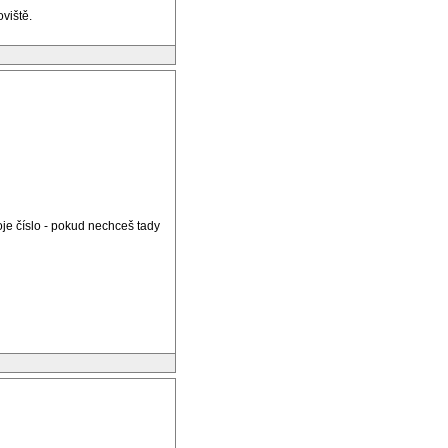
viště.
je číslo - pokud nechceš tady