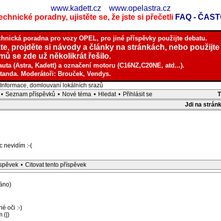
www.kadett.cz
www.opelastra.cz
chnické poradny, ujistěte se, že jste si přečetli
FAQ - ČAS
chnická poradna pro vozy OPEL, pro jiné příspěvky použijte debatu.
te, projděte si návody a články na stránkách, nebo použijte
ů se zde už několikrát řešilo.
auta (Astra, Kadett) a označení motoru (C16NZ,C20NE, atd...).
tanda. Moderátoři: Brouček, Vendys.
nformace, domlouvaní lokálních srazů
•
Seznam příspěvků
•
Nové téma
•
Hledat
•
Přihlásit se
Jdi na strán
c nevidím :-(
íspěvek
•
Citovat tento příspěvek
áno)
é oči :-)
 (|)