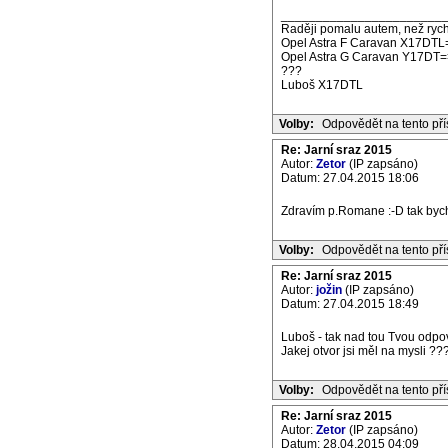
_______________________
Raději pomalu autem, než rych
Opel Astra F Caravan X17DTL
Opel Astra G Caravan Y17DT=
???
Luboš X17DTL
Volby:
Odpovědět na tento př
Re: Jarní sraz 2015
Autor:
Zetor
(IP zapsáno)
Datum: 27.04.2015 18:06
Zdravím p.Romane :-D tak bych 
Volby:
Odpovědět na tento př
Re: Jarní sraz 2015
Autor:
jožin
(IP zapsáno)
Datum: 27.04.2015 18:49
Luboš - tak nad tou Tvou odpo
Jakej otvor jsi měl na mysli ??
Volby:
Odpovědět na tento př
Re: Jarní sraz 2015
Autor:
Zetor
(IP zapsáno)
Datum: 28.04.2015 04:09