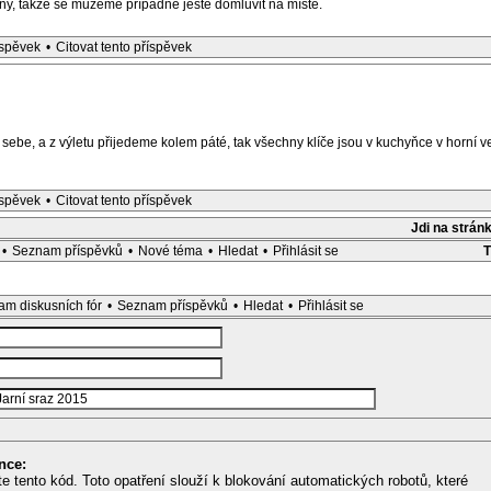
y, takže se můžeme případně ještě domluvit na místě.
íspěvek
•
Citovat tento příspěvek
sebe, a z výletu přijedeme kolem páté, tak všechny klíče jsou v kuchyňce v horní v
íspěvek
•
Citovat tento příspěvek
Jdi na strán
•
Seznam příspěvků
•
Nové téma
•
Hledat
•
Přihlásit se
m diskusních fór
•
Seznam příspěvků
•
Hledat
•
Přihlásit se
nce:
te tento kód. Toto opatření slouží k blokování automatických robotů, které