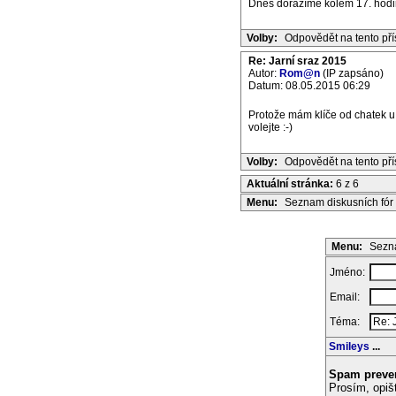
Dnes dorazíme kolem 17. hodin
Volby:
Odpovědět na tento př
Re: Jarní sraz 2015
Autor:
Rom@n
(IP zapsáno)
Datum: 08.05.2015 06:29
Protože mám klíče od chatek u 
volejte :-)
Volby:
Odpovědět na tento př
Aktuální stránka:
6 z 6
Menu:
Seznam diskusních fór
Menu:
Sezna
Jméno:
Email:
Téma:
Smileys
...
Spam preve
Prosím, opiš