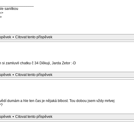
_________________
le sanitkou
=>
>
íspěvek
•
Citovat tento příspěvek
si zamluvil chatku č 34 Děkuji, Jarda Zetor :-D
íspěvek
•
Citovat tento příspěvek
vědí dumám a hle ten čas je nějaká blbost. Tou dobou jsem vždy mrtvej
??
íspěvek
•
Citovat tento příspěvek