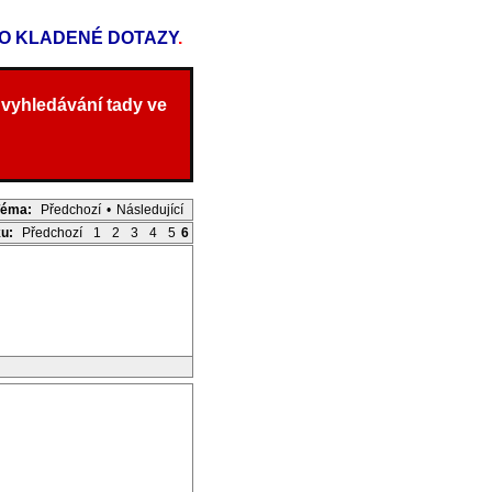
TO KLADENÉ DOTAZY
.
 vyhledávání tady ve
Téma:
Předchozí
•
Následující
ku:
Předchozí
1
2
3
4
5
6