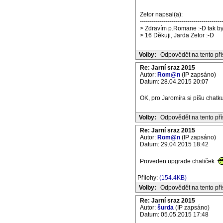
Zetor napsal(a):
-----------------------------------------
> Zdravím p.Romane :-D tak byc
> 16 Děkuji, Jarda Zetor :-D
Volby:
Odpovědět na tento př
Re: Jarní sraz 2015
Autor:
Rom@n
(IP zapsáno)
Datum: 28.04.2015 20:07
OK, pro Jaromíra si píšu chatku
Volby:
Odpovědět na tento př
Re: Jarní sraz 2015
Autor:
Rom@n
(IP zapsáno)
Datum: 29.04.2015 18:42
Proveden upgrade chatiček
Přílohy:
(154.4KB)
Volby:
Odpovědět na tento př
Re: Jarní sraz 2015
Autor:
šurda
(IP zapsáno)
Datum: 05.05.2015 17:48