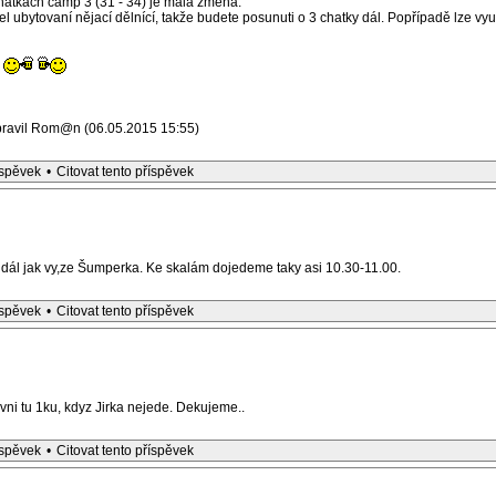
 chatkách camp 3 (31 - 34) je malá změna.
l ubytovaní nějací dělnící, takže budete posunuti o 3 chatky dál. Popřípadě lze vyu
pravil Rom@n (06.05.2015 15:55)
íspěvek
•
Citovat tento příspěvek
ál jak vy,ze Šumperka. Ke skalám dojedeme taky asi 10.30-11.00.
íspěvek
•
Citovat tento příspěvek
ni tu 1ku, kdyz Jirka nejede. Dekujeme..
íspěvek
•
Citovat tento příspěvek