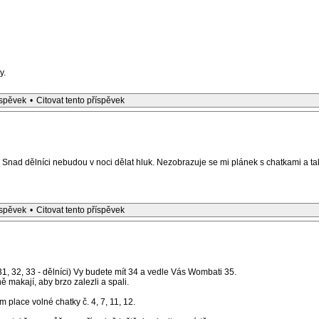
y.
íspěvek
•
Citovat tento příspěvek
nad dělníci nebudou v noci dělat hluk. Nezobrazuje se mi plánek s chatkami a ta
íspěvek
•
Citovat tento příspěvek
1, 32, 33 - dělníci) Vy budete mít 34 a vedle Vás Wombati 35.
 makají, aby brzo zalezli a spali.
m place volné chatky č. 4, 7, 11, 12.