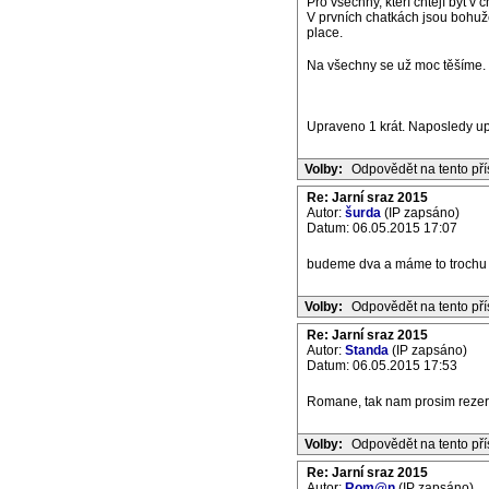
Pro všechny, kteří chtějí být v
V prvních chatkách jsou bohuže
place.
Na všechny se už moc těšíme.
Upraveno 1 krát. Naposledy u
Volby:
Odpovědět na tento př
Re: Jarní sraz 2015
Autor:
šurda
(IP zapsáno)
Datum: 06.05.2015 17:07
budeme dva a máme to trochu d
Volby:
Odpovědět na tento př
Re: Jarní sraz 2015
Autor:
Standa
(IP zapsáno)
Datum: 06.05.2015 17:53
Romane, tak nam prosim rezerv
Volby:
Odpovědět na tento př
Re: Jarní sraz 2015
Autor:
Rom@n
(IP zapsáno)