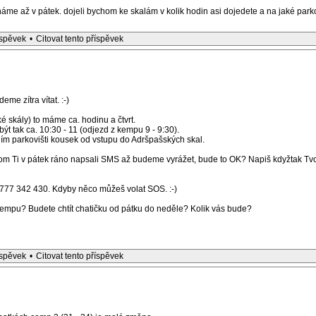
íháme až v pátek. dojeli bychom ke skalám v kolik hodin asi dojedete a na jaké parko
íspěvek
•
Citovat tento příspěvek
me zítra vítat. :-)
 skály) to máme ca. hodinu a čtvrt.
t tak ca. 10:30 - 11 (odjezd z kempu 9 - 9:30).
ním parkovišti kousek od vstupu do Adršpašských skal.
m Ti v pátek ráno napsali SMS až budeme vyrážet, bude to OK? Napiš kdyžtak Tvo
777 342 430. Kdyby něco můžeš volat SOS. :-)
kempu? Budete chtít chatičku od pátku do neděle? Kolik vás bude?
íspěvek
•
Citovat tento příspěvek