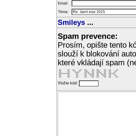
Email:
Téma:
Smileys
...
Spam prevence:
Prosím, opište tento kó
slouží k blokování aut
které vkládají spam (
 **     **  **    **  **    **  **    **  **    ** 

 **     **   **  **   ***   **  ***   **  **   **  

 **     **    ****    ****  **  ****  **  **  **   

 *********     **     ** ** **  ** ** **  *****    

 **     **     **     **  ****  **  ****  **  **   

 **     **     **     **   ***  **   ***  **   **  

 **     **     **     **    **  **    **  **    ** 
Vložte kód: