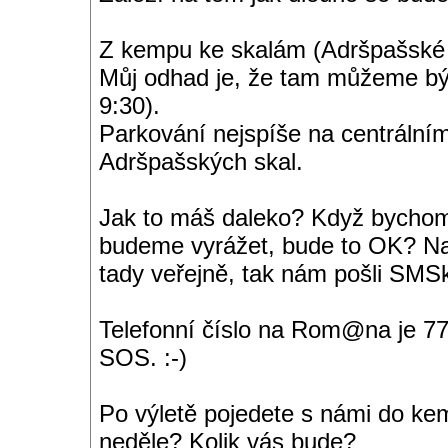
Z kempu ke skalám (Adršpašské s
Můj odhad je, že tam můžeme být
9:30).
Parkování nejspíše na centrálním
Adršpašských skal.
Jak to máš daleko? Když bychom
budeme vyrážet, bude to OK? Nap
tady veřejně, tak nám pošli SMS
Telefonní číslo na Rom@na je 7
SOS. :-)
Po výletě pojedete s námi do ke
neděle? Kolik vás bude?