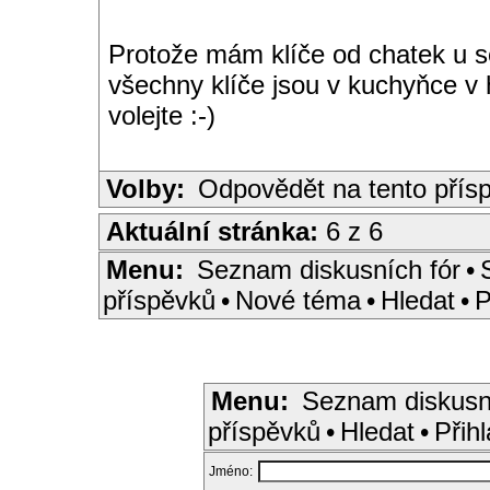
Protože mám klíče od chatek u se
všechny klíče jsou v kuchyňce v 
volejte :-)
Volby:
Odpovědět na tento přís
Aktuální stránka:
6 z 6
Menu:
Seznam diskusních fór
•
příspěvků
•
Nové téma
•
Hledat
•
P
Menu:
Seznam diskusn
příspěvků
•
Hledat
•
Přihl
Jméno: