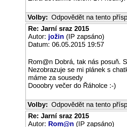
Volby:
Odpovědět na tento přís
Re: Jarní sraz 2015
Autor:
jožin
(IP zapsáno)
Datum: 06.05.2015 19:57
Rom@n Dobrá, tak nás posuň. Sna
Nezobrazuje se mi plánek s chat
máme za sousedy
Dooobry večer do Řáholce :-)
Volby:
Odpovědět na tento přís
Re: Jarní sraz 2015
Autor:
Rom@n
(IP zapsáno)