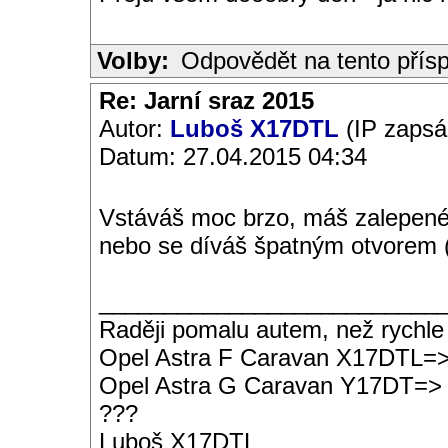
Volby:
Odpovědět na tento přís
Re: Jarní sraz 2015
Autor:
Luboš X17DTL
(IP zapsá
Datum: 27.04.2015 04:34
Vstáváš moc brzo, máš zalepené 
nebo se díváš špatným otvorem (
__________________________
Raději pomalu autem, než rychle
Opel Astra F Caravan X17DTL=
Opel Astra G Caravan Y17DT=>
???
Luboš X17DTL