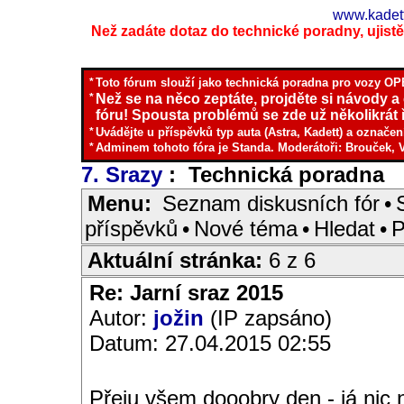
www.kadett
Než zadáte dotaz do technické poradny, ujistěte
*
Toto fórum slouží jako technická poradna pro vozy OPE
*
Než se na něco zeptáte, projděte si návody a
fóru! Spousta problémů se zde už několikrát ř
*
Uvádějte u příspěvků typ auta (Astra, Kadett) a označen
*
Adminem tohoto fóra je Standa. Moderátoři: Brouček, 
7. Srazy
: Technická poradna
I
Menu:
Seznam diskusních fór
•
příspěvků
•
Nové téma
•
Hledat
•
P
Aktuální stránka:
6 z 6
Re: Jarní sraz 2015
Autor:
jožin
(IP zapsáno)
Datum: 27.04.2015 02:55
Přeju všem dooobry den - já nic n