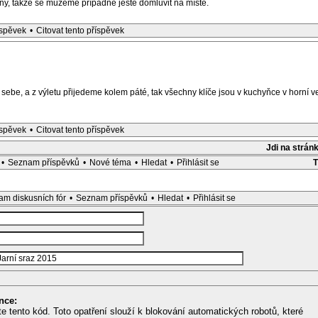
y, takže se můžeme případně ještě domluvit na místě.
íspěvek
•
Citovat tento příspěvek
sebe, a z výletu přijedeme kolem páté, tak všechny klíče jsou v kuchyňce v horní v
íspěvek
•
Citovat tento příspěvek
Jdi na strán
•
Seznam příspěvků
•
Nové téma
•
Hledat
•
Přihlásit se
m diskusních fór
•
Seznam příspěvků
•
Hledat
•
Přihlásit se
nce:
te tento kód. Toto opatření slouží k blokování automatických robotů, které