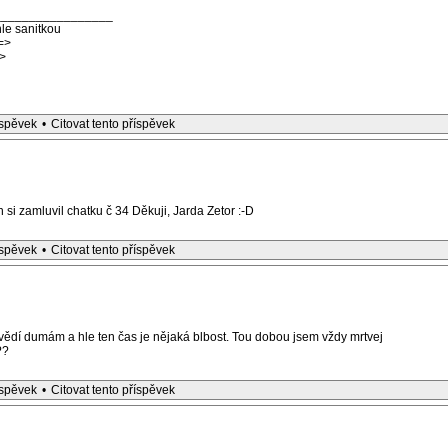
_________________
le sanitkou
=>
>
íspěvek
•
Citovat tento příspěvek
si zamluvil chatku č 34 Děkuji, Jarda Zetor :-D
íspěvek
•
Citovat tento příspěvek
vědí dumám a hle ten čas je nějaká blbost. Tou dobou jsem vždy mrtvej
??
íspěvek
•
Citovat tento příspěvek