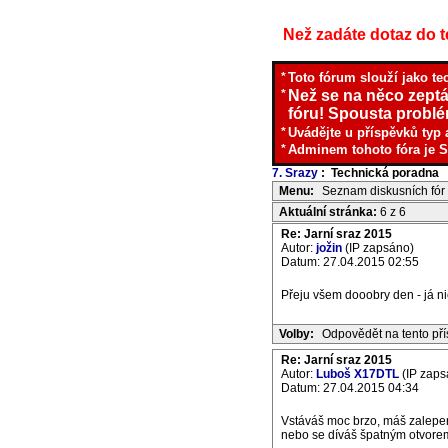
Než zadáte dotaz do te
*
Toto fórum slouží jako te
*
Než se na něco zeptá
fóru! Spousta problém
*
Uvádějte u příspěvků typ 
*
Adminem tohoto fóra je S
7. Srazy
: Technická poradna
I
Menu:
Seznam diskusních fór
Aktuální stránka:
6 z 6
Re: Jarní sraz 2015
Autor:
jožin
(IP zapsáno)
Datum: 27.04.2015 02:55
Přeju všem dooobry den - já ni
Volby:
Odpovědět na tento př
Re: Jarní sraz 2015
Autor:
Luboš X17DTL
(IP zaps
Datum: 27.04.2015 04:34
Vstáváš moc brzo, máš zalepen
nebo se díváš špatným otvorem