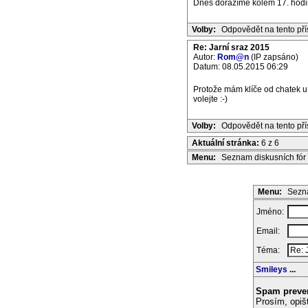
Dnes dorazíme kolem 17. hodin
Volby:
Odpovědět na tento př
Re: Jarní sraz 2015
Autor:
Rom@n
(IP zapsáno)
Datum: 08.05.2015 06:29
Protože mám klíče od chatek u 
volejte :-)
Volby:
Odpovědět na tento př
Aktuální stránka:
6 z 6
Menu:
Seznam diskusních fór
Menu:
Sezna
Jméno:
Email:
Téma:
Smileys
...
Spam preve
Prosím, opiš