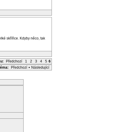
elké skříňce. Kdyby něco, tak
ku:
Předchozí
1
2
3
4
5
6
Téma:
Předchozí
•
Následující