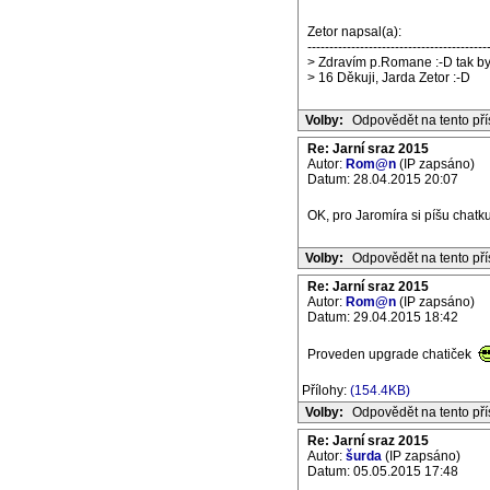
Zetor napsal(a):
-----------------------------------------
> Zdravím p.Romane :-D tak byc
> 16 Děkuji, Jarda Zetor :-D
Volby:
Odpovědět na tento př
Re: Jarní sraz 2015
Autor:
Rom@n
(IP zapsáno)
Datum: 28.04.2015 20:07
OK, pro Jaromíra si píšu chatku
Volby:
Odpovědět na tento př
Re: Jarní sraz 2015
Autor:
Rom@n
(IP zapsáno)
Datum: 29.04.2015 18:42
Proveden upgrade chatiček
Přílohy:
(154.4KB)
Volby:
Odpovědět na tento př
Re: Jarní sraz 2015
Autor:
šurda
(IP zapsáno)
Datum: 05.05.2015 17:48