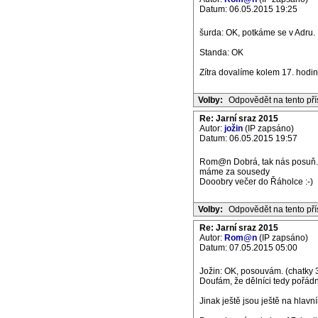
Datum: 06.05.2015 19:25
šurda: OK, potkáme se v Adru.
Standa: OK
Zítra dovalíme kolem 17. hodin
Volby:
Odpovědět na tento př
Re: Jarní sraz 2015
Autor:
jožin
(IP zapsáno)
Datum: 06.05.2015 19:57
Rom@n Dobrá, tak nás posuň. S
máme za sousedy
Dooobry večer do Řáholce :-)
Volby:
Odpovědět na tento př
Re: Jarní sraz 2015
Autor:
Rom@n
(IP zapsáno)
Datum: 07.05.2015 05:00
Jožin: OK, posouvám. (chatky 3
Doufám, že dělníci tedy pořádně
Jinak ještě jsou ještě na hlavní