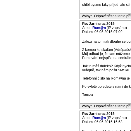
chtělibysme taky přijed, ale st
Volby:
Odpovědět na tento př
Re: Jarní sraz 2015
Autor:
Rom@n
(IP zapsáno)
Datum: 06.05.2015 07:09
Záleží na tom jak dlouho se bude
Z kempu ke skalám (Adršpašské
Můj odhad je, že tam můžeme bý
Parkování nejspíše na centrál
Jak to máš daleko? Když bycho
veřejně, tak nám pošli SMSku.
Telefonní číslo na Rom@na je 
Po výletě pojedete s námi do 
Tereza
Volby:
Odpovědět na tento př
Re: Jarní sraz 2015
Autor:
Rom@n
(IP zapsáno)
Datum: 06.05.2015 15:53