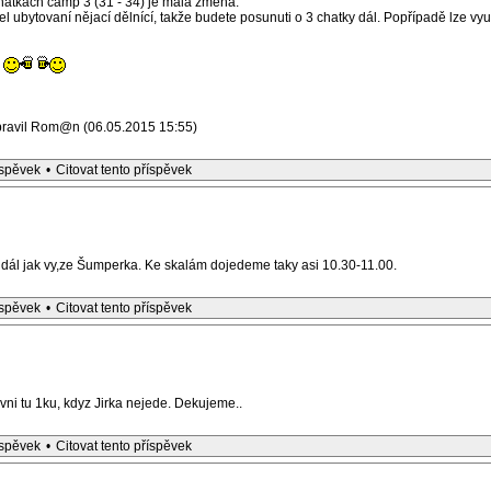
 chatkách camp 3 (31 - 34) je malá změna.
l ubytovaní nějací dělnící, takže budete posunuti o 3 chatky dál. Popřípadě lze vyu
pravil Rom@n (06.05.2015 15:55)
íspěvek
•
Citovat tento příspěvek
ál jak vy,ze Šumperka. Ke skalám dojedeme taky asi 10.30-11.00.
íspěvek
•
Citovat tento příspěvek
ni tu 1ku, kdyz Jirka nejede. Dekujeme..
íspěvek
•
Citovat tento příspěvek