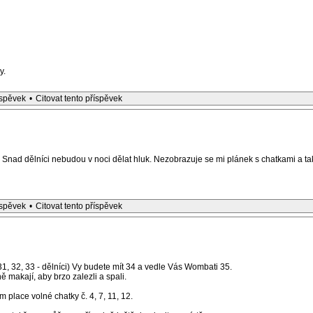
y.
íspěvek
•
Citovat tento příspěvek
nad dělníci nebudou v noci dělat hluk. Nezobrazuje se mi plánek s chatkami a ta
íspěvek
•
Citovat tento příspěvek
1, 32, 33 - dělníci) Vy budete mít 34 a vedle Vás Wombati 35.
 makají, aby brzo zalezli a spali.
m place volné chatky č. 4, 7, 11, 12.