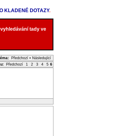
TO KLADENÉ DOTAZY
.
 vyhledávání tady ve
Téma:
Předchozí
•
Následující
ku:
Předchozí
1
2
3
4
5
6