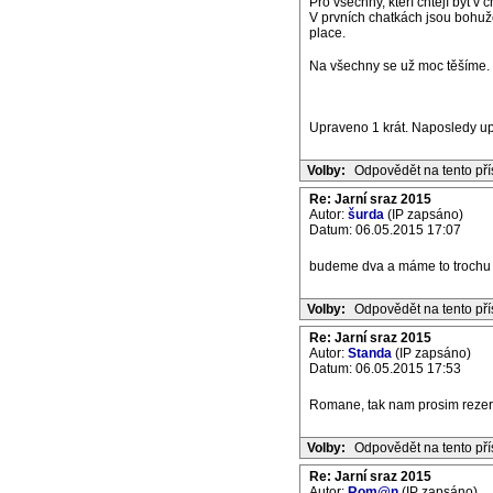
Pro všechny, kteří chtějí být v
V prvních chatkách jsou bohuže
place.
Na všechny se už moc těšíme.
Upraveno 1 krát. Naposledy u
Volby:
Odpovědět na tento př
Re: Jarní sraz 2015
Autor:
šurda
(IP zapsáno)
Datum: 06.05.2015 17:07
budeme dva a máme to trochu d
Volby:
Odpovědět na tento př
Re: Jarní sraz 2015
Autor:
Standa
(IP zapsáno)
Datum: 06.05.2015 17:53
Romane, tak nam prosim rezerv
Volby:
Odpovědět na tento př
Re: Jarní sraz 2015
Autor:
Rom@n
(IP zapsáno)