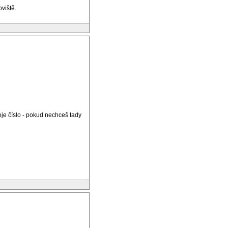
viště.
je číslo - pokud nechceš tady