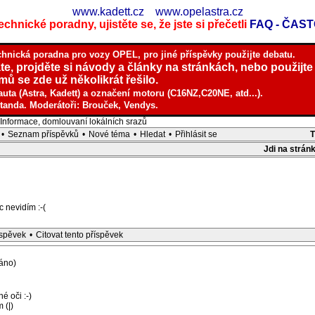
www.kadett.cz
www.opelastra.cz
chnické poradny, ujistěte se, že jste si přečetli
FAQ - ČAS
chnická poradna pro vozy OPEL, pro jiné příspěvky použijte debatu.
te, projděte si návody a články na stránkách, nebo použijte
ů se zde už několikrát řešilo.
auta (Astra, Kadett) a označení motoru (C16NZ,C20NE, atd...).
tanda. Moderátoři: Brouček, Vendys.
nformace, domlouvaní lokálních srazů
•
Seznam příspěvků
•
Nové téma
•
Hledat
•
Přihlásit se
Jdi na strán
c nevidím :-(
íspěvek
•
Citovat tento příspěvek
áno)
é oči :-)
 (|)