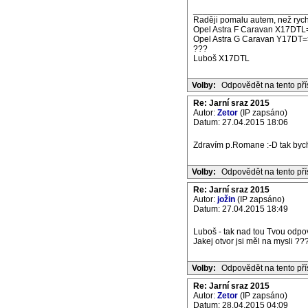
_______________________
Raději pomalu autem, než rych
Opel Astra F Caravan X17DTL
Opel Astra G Caravan Y17DT=
???
Luboš X17DTL
Volby:
Odpovědět na tento př
Re: Jarní sraz 2015
Autor:
Zetor
(IP zapsáno)
Datum: 27.04.2015 18:06
Zdravím p.Romane :-D tak bych 
Volby:
Odpovědět na tento př
Re: Jarní sraz 2015
Autor:
jožin
(IP zapsáno)
Datum: 27.04.2015 18:49
Luboš - tak nad tou Tvou odpo
Jakej otvor jsi měl na mysli ??
Volby:
Odpovědět na tento př
Re: Jarní sraz 2015
Autor:
Zetor
(IP zapsáno)
Datum: 28.04.2015 04:09