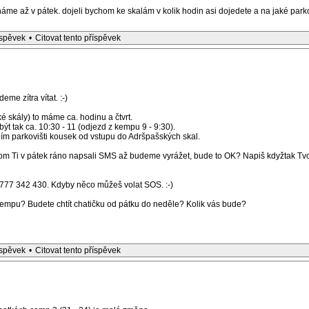
íháme až v pátek. dojeli bychom ke skalám v kolik hodin asi dojedete a na jaké parko
íspěvek
•
Citovat tento příspěvek
me zítra vítat. :-)
 skály) to máme ca. hodinu a čtvrt.
t tak ca. 10:30 - 11 (odjezd z kempu 9 - 9:30).
ním parkovišti kousek od vstupu do Adršpašských skal.
m Ti v pátek ráno napsali SMS až budeme vyrážet, bude to OK? Napiš kdyžtak Tvo
777 342 430. Kdyby něco můžeš volat SOS. :-)
kempu? Budete chtít chatičku od pátku do neděle? Kolik vás bude?
íspěvek
•
Citovat tento příspěvek