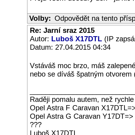
Volby:
Odpovědět na tento přís
Re: Jarní sraz 2015
Autor:
Luboš X17DTL
(IP zapsá
Datum: 27.04.2015 04:34
Vstáváš moc brzo, máš zalepené 
nebo se díváš špatným otvorem (
__________________________
Raději pomalu autem, než rychle
Opel Astra F Caravan X17DTL=
Opel Astra G Caravan Y17DT=>
???
Luboš X17DTL