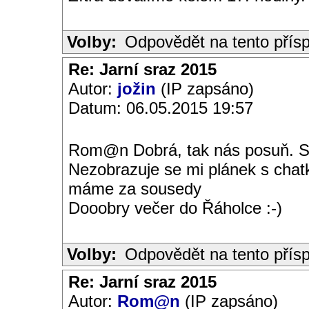
Volby:
Odpovědět na tento přís
Re: Jarní sraz 2015
Autor:
jožin
(IP zapsáno)
Datum: 06.05.2015 19:57
Rom@n Dobrá, tak nás posuň. Sna
Nezobrazuje se mi plánek s chat
máme za sousedy
Dooobry večer do Řáholce :-)
Volby:
Odpovědět na tento přís
Re: Jarní sraz 2015
Autor:
Rom@n
(IP zapsáno)