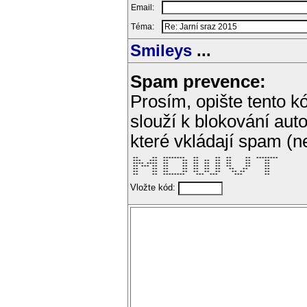
Email:
Téma:
Smileys
...
Spam prevence:
Prosím, opište tento kó
slouží k blokování aut
které vkládají spam (
 **     **  ********   **      **  **     **  ******** 

 ***   ***  **     **  **  **  **  **     **     **    

 **** ****  **     **  **  **  **  **     **     **    

 ** *** **  **     **  **  **  **  **     **     **    

 **     **  **     **  **  **  **   **   **      **    

 **     **  **     **  **  **  **    ** **       **    

 **     **  ********    ***  ***      ***        **    
Vložte kód: