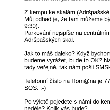
Z kempu ke skalám (Adršpašské s
Můj odhad je, že tam můžeme být
9:30).
Parkování nejspíše na centrálním
Adršpašských skal.
Jak to máš daleko? Když bychom
budeme vyrážet, bude to OK? Nap
tady veřejně, tak nám pošli SMS
Telefonní číslo na Rom@na je 7
SOS. :-)
Po výletě pojedete s námi do ke
neděle? Kolik vás bude?