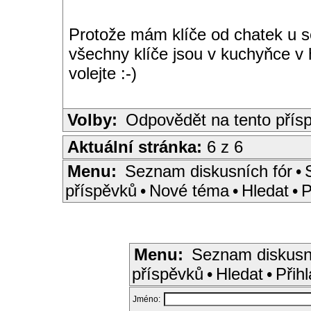
Protože mám klíče od chatek u se
všechny klíče jsou v kuchyňce v 
volejte :-)
Volby:
Odpovědět na tento přís
Aktuální stránka:
6 z 6
Menu:
Seznam diskusních fór
•
příspěvků
•
Nové téma
•
Hledat
•
P
Menu:
Seznam diskusn
příspěvků
•
Hledat
•
Přihl
Jméno: