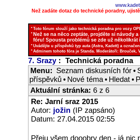
www.kadett
Než zadáte dotaz do technické poradny, ujistěte
*
Toto fórum slouží jako technická poradna pro vozy OPE
*
Než se na něco zeptáte, projděte si návody a
fóru! Spousta problémů se zde už několikrát ř
*
Uvádějte u příspěvků typ auta (Astra, Kadett) a označen
*
Adminem tohoto fóra je Standa. Moderátoři: Brouček, 
7. Srazy
: Technická poradna
I
Menu:
Seznam diskusních fór
•
příspěvků
•
Nové téma
•
Hledat
•
P
Aktuální stránka:
6 z 6
Re: Jarní sraz 2015
Autor:
jožin
(IP zapsáno)
Datum: 27.04.2015 02:55
Přeju všem dooobry den - já nic n