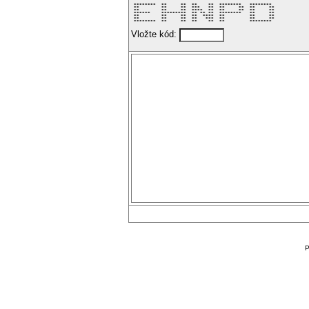
 ********  **     **  **    **  ********   ********  

 **        **     **  ***   **  **     **  **     ** 

 **        **     **  ****  **  **     **  **     ** 

 ******    *********  ** ** **  ********   **     ** 

 **        **     **  **  ****  **         **     ** 

 **        **     **  **   ***  **         **     ** 

 ********  **     **  **    **  **         ********  
Vložte kód:
P