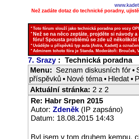
www.kadett
Než zadáte dotaz do technické poradny, ujistěte
*
Toto fórum slouží jako technická poradna pro vozy OPE
*
Než se na něco zeptáte, projděte si návody a
fóru! Spousta problémů se zde už několikrát ř
*
Uvádějte u příspěvků typ auta (Astra, Kadett) a označen
*
Adminem tohoto fóra je Standa. Moderátoři: Brouček, 
7. Srazy
: Technická poradna
I
Menu:
Seznam diskusních fór
•
příspěvků
•
Nové téma
•
Hledat
•
P
Aktuální stránka:
2 z 2
Re: Habr Srpen 2015
Autor:
Zdeněk
(IP zapsáno)
Datum: 18.08.2015 14:43
Byl jsem v tom druhem kempu, ch