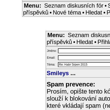
Menu:
Seznam diskusních fór
•
příspěvků
•
Nové téma
•
Hledat
•
P
Menu:
Seznam diskusn
příspěvků
•
Hledat
•
Přihl
Jméno:
Email:
Téma:
Smileys
...
Spam prevence:
Prosím, opište tento kó
slouží k blokování aut
které vkládají spam (