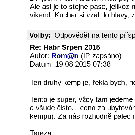
Ale asi je to stejne pase, jeliko
vikend. Kuchar si vzal do hlavy, z
Volby:
Odpovědět na tento přís
Re: Habr Srpen 2015
Autor:
Rom@n
(IP zapsáno)
Datum: 19.08.2015 07:38
Ten druhý kemp je, řekla bych, ho
Tento je super, vždy tam jedeme 
a všude čisto. I cena za ubytová
kempu). Za nás rozhodně palec 
Tereza