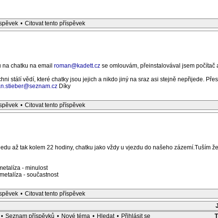
íspěvek
•
Citovat tento příspěvek
u na chatku na email
roman@kadett.cz
se omlouvám, přeinstalovával jsem počítač 
ni stálí vědí, které chatky jsou jejich a nikdo jiný na sraz asi stejně nepřijede. Př
n.stieber@seznam.cz
Díky
íspěvek
•
Citovat tento příspěvek
du až tak kolem 22 hodiny, chatku jako vždy u vjezdu do našeho zázemí.Tuším že
etalíza - minulost
etalíza - součastnost
íspěvek
•
Citovat tento příspěvek
•
Seznam příspěvků
•
Nové téma
•
Hledat
•
Přihlásit se