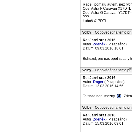
_______________________
Raději pomalu autem, než rych
Opel Astra F Caravan X17DTL
Opel Astra G Caravan Y17DT=
???
Luboš X17DTL
Volby:
Odpovědět na tento př
Re: Jarní sraz 2016
Autor:
Zdeněk
(IP zapsáno)
Datum: 09.03.2016 18:01
Bohuzel, pro nas opet spatny te
Volby:
Odpovědět na tento př
Re: Jarní sraz 2016
Autor:
Roger
(IP zapsáno)
Datum: 13.03.2016 14:56
To snad neni mozny
. Zde
Volby:
Odpovědět na tento př
Re: Jarní sraz 2016
Autor:
Zdeněk
(IP zapsáno)
Datum: 15.03.2016 09:01