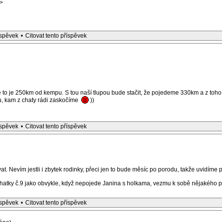
>
íspěvek
•
Citovat tento příspěvek
e to je 250km od kempu. S tou naší tlupou bude stačit, že pojedeme 330km a z toho
u, kam z chaty rádi zaskočíme
))
íspěvek
•
Citovat tento příspěvek
vat. Nevím jestli i zbytek rodinky, přeci jen to bude měsíc po porodu, takže uvidím
 chatky č.9 jako obvykle, když nepojede Janina s holkama, vezmu k sobě nějakého 
íspěvek
•
Citovat tento příspěvek