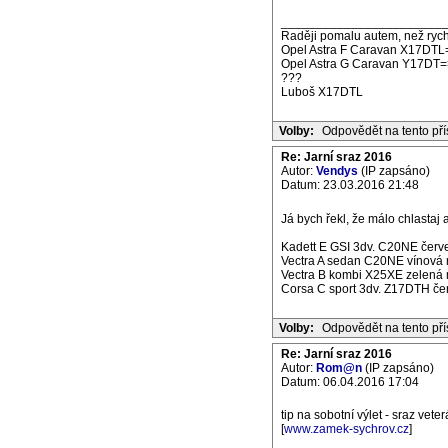
_______________________
Raději pomalu autem, než rych
Opel Astra F Caravan X17DTL
Opel Astra G Caravan Y17DT=
???
Luboš X17DTL
Volby:
Odpovědět na tento př
Re: Jarní sraz 2016
Autor:
Vendys
(IP zapsáno)
Datum: 23.03.2016 21:48
Já bych řekl, že málo chlastaj 
Kadett E GSI 3dv. C20NE červe
Vectra A sedan C20NE vínová m
Vectra B kombi X25XE zelená m
Corsa C sport 3dv. Z17DTH če
Volby:
Odpovědět na tento př
Re: Jarní sraz 2016
Autor:
Rom@n
(IP zapsáno)
Datum: 06.04.2016 17:04
tip na sobotní výlet - sraz vet
[
www.zamek-sychrov.cz
]