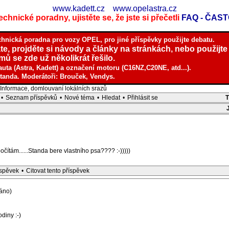
www.kadett.cz
www.opelastra.cz
chnické poradny, ujistěte se, že jste si přečetli
FAQ - ČAS
chnická poradna pro vozy OPEL, pro jiné příspěvky použijte debatu.
te, projděte si návody a články na stránkách, nebo použijte
ů se zde už několikrát řešilo.
auta (Astra, Kadett) a označení motoru (C16NZ,C20NE, atd...).
tanda. Moderátoři: Brouček, Vendys.
nformace, domlouvaní lokálních srazů
•
Seznam příspěvků
•
Nové téma
•
Hledat
•
Přihlásit se
očítám......Standa bere vlastního psa???? :-)))))
íspěvek
•
Citovat tento příspěvek
áno)
odiny :-)