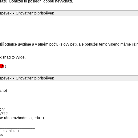
razu. Bohuzel to posledni dobou nevychazi.
íspěvek
•
Citovat tento příspěvek
delší odmlce uvidíme a v plném počtu (slovy pět), ale bohužel tento víkend máme ji
k snad to vyjde.
)
íspěvek
•
Citovat tento příspěvek
áno)
ch"
co???
k se ráno rozhodnu a jedu :-(
_________________
le sanitkou
=>