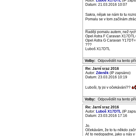
Autor:
Luboš X17DTL
(IP zaps
Datum: 21.03.2016 10:07
Sakra, nějak se nám to tu rozro
Pomalu se v tom začínám ztrác
_______________________
Raději pomalu autem, než rych
Opel Astra F Caravan X17DTL
Opel Astra G Caravan Y17DT=
???
Luboš X17DTL
Volby:
Odpovědět na tento př
Re: Jarní sraz 2016
Autor:
Zdeněk
(IP zapsáno)
Datum: 23.03.2016 10:19
Luboši, ty jsi v očekávání??
Volby:
Odpovědět na tento př
Re: Jarní sraz 2016
Autor:
Luboš X17DTL
(IP zaps
Datum: 23.03.2016 17:16
Jo.
Očekávám, že to tu někdo začn
Ať to nedopadne, jako u nás v l