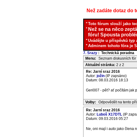
Než zadáte dotaz do te
*
Toto fórum slouží jako te
*
Než se na něco zeptá
fóru! Spousta problém
*
Uvádějte u příspěvků typ 
*
Adminem tohoto fóra je S
7. Srazy
: Technická poradna
I
Menu:
Seznam diskusních fór
Aktuální stránka:
2 z 2
Re: Jarní sraz 2016
Autor:
jožin
(IP zapsáno)
Datum: 08.03.2016 18:13
Geri007 - pět? ať počítám jak p
Volby:
Odpovědět na tento př
Re: Jarní sraz 2016
Autor:
Luboš X17DTL
(IP zaps
Datum: 09.03.2016 05:27
Ne, oni mají i auto jako člena r