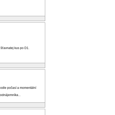
 šťavnatej kus po D1.
e podle počasí a momentální
podnájemníka...