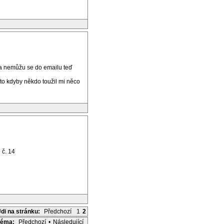
a nemůžu se do emailu teď
esto kdyby někdo toužil mi něco
 č. 14
Jdi na stránku:
Předchozí
1
2
Téma:
Předchozí
•
Následující