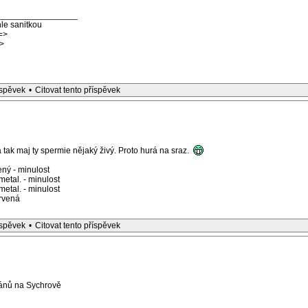
_________________
le sanitkou
=>
>
íspěvek
•
Citovat tento příspěvek
a tak maj ty spermie nějaký živý. Proto hurá na sraz.
ný - minulost
etal. - minulost
etal. - minulost
rvená
íspěvek
•
Citovat tento příspěvek
eránů na Sychrově