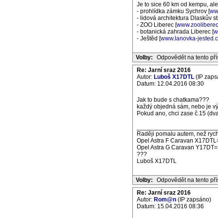
Je to sice 60 km od kempu, ale 
- prohlídka zámku Sychrov [
ww
- lidová architektura Dlaskův 
- ZOO Liberec [
www.zooliberec
- botanická zahrada Liberec [
w
- Ještěd [
www.lanovka-jested.
Volby:
Odpovědět na tento př
Re: Jarní sraz 2016
Autor:
Luboš X17DTL
(IP zaps
Datum: 12.04.2016 08:30
Jak to bude s chatkama???
každý objedná sám, nebo je vý
Pokud ano, chci zase č.15 (dv
_______________________
Raději pomalu autem, než rych
Opel Astra F Caravan X17DTL
Opel Astra G Caravan Y17DT=
???
Luboš X17DTL
Volby:
Odpovědět na tento př
Re: Jarní sraz 2016
Autor:
Rom@n
(IP zapsáno)
Datum: 15.04.2016 08:36