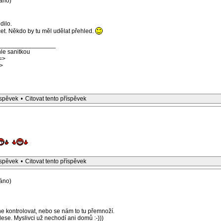
áno)
dilo.
et. Někdo by tu měl udělat přehled.
_________________
le sanitkou
=>
>
íspěvek
•
Citovat tento příspěvek
íspěvek
•
Citovat tento příspěvek
áno)
e kontrolovat, nebo se nám to tu přemnoží.
ese. Myslivci už nechodí ani domů :-)))