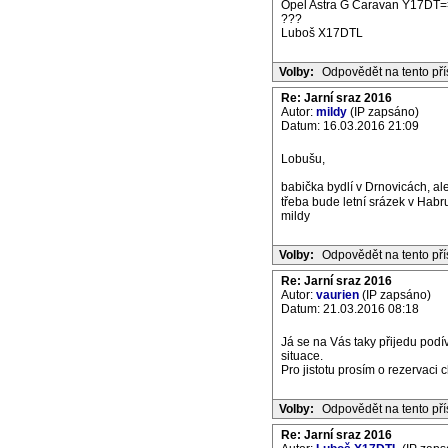
Opel Astra G Caravan Y17DT=
???
Luboš X17DTL
Volby:
Odpovědět na tento př
Re: Jarní sraz 2016
Autor:
mildy
(IP zapsáno)
Datum: 16.03.2016 21:09
Lobušu,
babička bydlí v Drnovicách, al
třeba bude letní srázek v Habr
mildy
Volby:
Odpovědět na tento př
Re: Jarní sraz 2016
Autor:
vaurien
(IP zapsáno)
Datum: 21.03.2016 08:18
Já se na Vás taky přijedu podí
situace.
Pro jistotu prosím o rezervaci
Volby:
Odpovědět na tento př
Re: Jarní sraz 2016