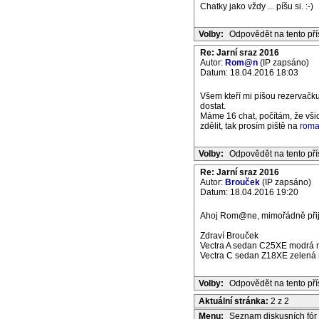
Chatky jako vždy ... píšu si. :-)
Volby:
Odpovědět na tento př
Re: Jarní sraz 2016
Autor:
Rom@n
(IP zapsáno)
Datum: 18.04.2016 18:03
Všem kteří mi píšou rezervačk
dostat.
Máme 16 chat, počítám, že všich
zdělit, tak prosím piště na
roma
Volby:
Odpovědět na tento př
Re: Jarní sraz 2016
Autor:
Brouček
(IP zapsáno)
Datum: 18.04.2016 19:20
Ahoj Rom@ne, mimořádně přije
Zdraví Brouček
Vectra A sedan C25XE modrá m
Vectra C sedan Z18XE zelená m
Volby:
Odpovědět na tento př
Aktuální stránka:
2 z 2
Menu:
Seznam diskusních fór