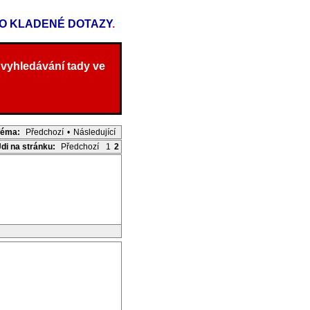
TO KLADENÉ DOTAZY
.
 vyhledávání tady ve
Téma:
Předchozí
•
Následující
Jdi na stránku:
Předchozí
1
2