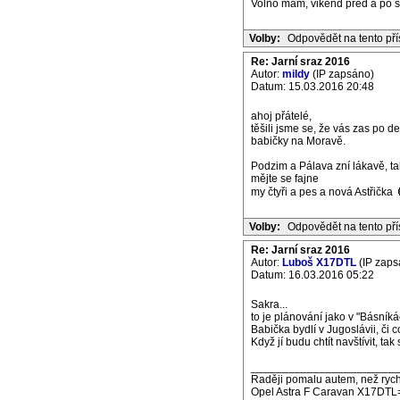
Volno mam, vikend pred a po s
Volby:
Odpovědět na tento př
Re: Jarní sraz 2016
Autor:
mildy
(IP zapsáno)
Datum: 15.03.2016 20:48
ahoj přátelé,
těšili jsme se, že vás zas po 
babičky na Moravě.
Podzim a Pálava zní lákavě, ta
mějte se fajne
my čtyři a pes a nová Astřička
Volby:
Odpovědět na tento př
Re: Jarní sraz 2016
Autor:
Luboš X17DTL
(IP zaps
Datum: 16.03.2016 05:22
Sakra...
to je plánování jako v "Básníká
Babička bydlí v Jugoslávii, či 
Když jí budu chtít navštívit, ta
_______________________
Raději pomalu autem, než rych
Opel Astra F Caravan X17DTL