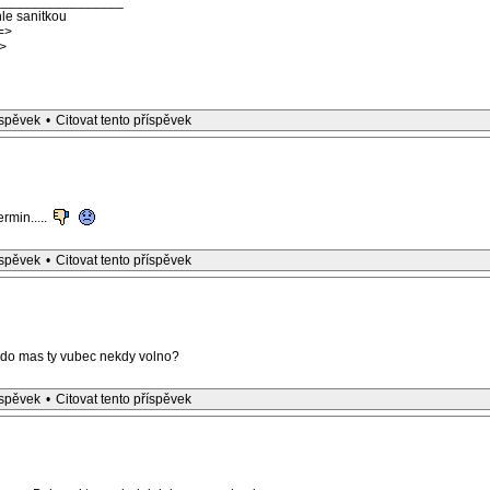
_________________
le sanitkou
=>
>
íspěvek
•
Citovat tento příspěvek
rmin.....
íspěvek
•
Citovat tento příspěvek
ndo mas ty vubec nekdy volno?
íspěvek
•
Citovat tento příspěvek