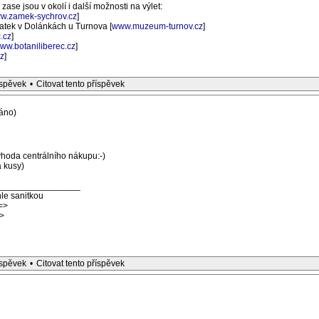
zase jsou v okolí i další možnosti na výlet:
w.zamek-sychrov.cz
]
statek v Dolánkách u Turnova [
www.muzeum-turnov.cz
]
.cz
]
ww.botaniliberec.cz
]
cz
]
íspěvek
•
Citovat tento příspěvek
áno)
hoda centrálního nákupu:-)
a kusy)
_________________
le sanitkou
=>
>
íspěvek
•
Citovat tento příspěvek