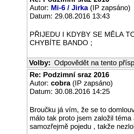
Autor:
Mi-6 / Jirka
(IP zapsáno)
Datum: 29.08.2016 13:43
PŘIJEDU I KDYBY SE MĚLA T
CHYBÍTE BANDO ;
Volby:
Odpovědět na tento přís
Re: Podzimní sraz 2016
Autor:
cobra
(IP zapsáno)
Datum: 30.08.2016 14:25
Broučku já vím, že se to domlou
málo tak proto jsem založil téma 
samozřejmě pojedu , takže nezlob !!!!!!