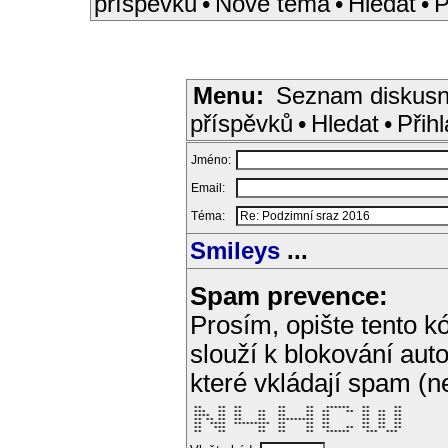
příspěvků
•
Nové téma
•
Hledat
•
P
Menu:
Seznam diskusn
příspěvků
•
Hledat
•
Přihl
Jméno:
Email:
Téma:
Smileys
...
Spam prevence:
Prosím, opište tento kó
slouží k blokování aut
které vkládají spam (
 **    **  **         **     **   ******   **      ** 

 ***   **  **    **   **     **  **    **  **  **  ** 

 ****  **  **    **   **     **  **        **  **  ** 

 ** ** **  **    **   *********  **        **  **  ** 

 **  ****  *********  **     **  **        **  **  ** 

 **   ***        **   **     **  **    **  **  **  ** 

 **    **        **   **     **   ******    ***  ***  