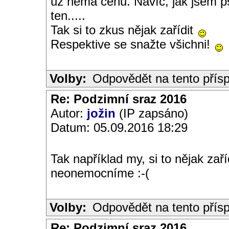
už nemá cenu. Navíc, jak jsem p
ten.....
Tak si to zkus nějak zařídit
Respektive se snažte všichni!
Volby:
Odpovědět na tento přís
Re: Podzimní sraz 2016
Autor:
jožin
(IP zapsáno)
Datum: 05.09.2016 18:29
Tak například my, si to nějak zař
neonemocníme :-(
Volby:
Odpovědět na tento přís
Re: Podzimní sraz 2016