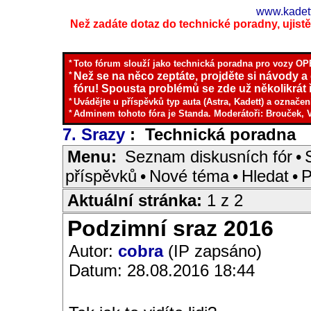
www.kadett
Než zadáte dotaz do technické poradny, ujistěte
*
Toto fórum slouží jako technická poradna pro vozy OPE
*
Než se na něco zeptáte, projděte si návody a
fóru! Spousta problémů se zde už několikrát ř
*
Uvádějte u příspěvků typ auta (Astra, Kadett) a označen
*
Adminem tohoto fóra je Standa. Moderátoři: Brouček, 
7. Srazy
: Technická poradna
I
Menu:
Seznam diskusních fór
•
příspěvků
•
Nové téma
•
Hledat
•
P
Aktuální stránka:
1 z 2
Podzimní sraz 2016
Autor:
cobra
(IP zapsáno)
Datum: 28.08.2016 18:44