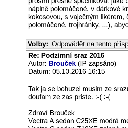
prosím přesně specifikovat jaké c
náplně polomáčené, v dárkové krab
kokosovou, s vaječným likérem, č
polomáčené, trojhránky, ...), abyc
Volby:
Odpovědět na tento přís
Re: Podzimní sraz 2016
Autor:
Brouček
(IP zapsáno)
Datum: 05.10.2016 16:15
Tak ja se bohuzel musim ze sraz
doufam ze zas priste. :-( :-(
Zdraví Brouček
Vectra A sedan C25XE modrá met