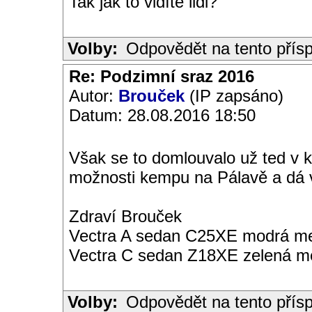
Tak jak to vidíte lidi?
Volby:
Odpovědět na tento přís
Re: Podzimní sraz 2016
Autor:
Brouček
(IP zapsáno)
Datum: 28.08.2016 18:50
Však se to domlouvalo už ted v k
možnosti kempu na Pálavě a dá 
Zdraví Brouček
Vectra A sedan C25XE modrá met
Vectra C sedan Z18XE zelená me
Volby:
Odpovědět na tento přís