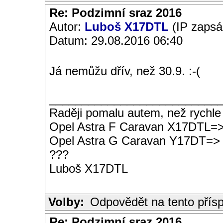
Re: Podzimní sraz 2016
Autor:
Luboš X17DTL
(IP zapsá
Datum: 29.08.2016 06:40
Já nemůžu dřív, než 30.9. :-(
__________________________
Raději pomalu autem, než rychle
Opel Astra F Caravan X17DTL=
Opel Astra G Caravan Y17DT=>
???
Luboš X17DTL
Volby:
Odpovědět na tento přís
Re: Podzimní sraz 2016