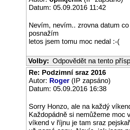
Datum: 05.09.2016 11:42
Nevím, nevím.. zrovna datum co j
posnažím
letos jsem tomu moc nedal :-(
Volby:
Odpovědět na tento přís
Re: Podzimní sraz 2016
Autor:
Roger
(IP zapsáno)
Datum: 05.09.2016 16:38
Sorry Honzo, ale na každý víken
Každopádně si nemůžeme moc vybí
víkend v říjnu je tam sraz pejskař