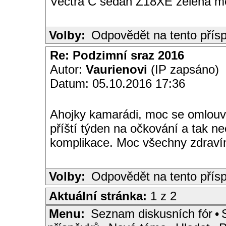
Vectra C sedan Z18XE zelená me
Volby:
Odpovědět na tento přís
Re: Podzimní sraz 2016
Autor:
Vaurienovi
(IP zapsáno)
Datum: 05.10.2016 17:36
Ahojky kamarádi, moc se omlouv
příští týden na očkování a tak n
komplikace. Moc všechny zdraví
Volby:
Odpovědět na tento přís
Aktuální stránka:
1 z 2
Menu:
Seznam diskusních fór
•