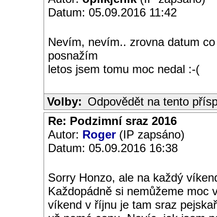
Datum: 05.09.2016 11:42
Nevím, nevím.. zrovna datum co j
posnažím
letos jsem tomu moc nedal :-(
Volby:
Odpovědět na tento přís
Re: Podzimní sraz 2016
Autor:
Roger
(IP zapsáno)
Datum: 05.09.2016 16:38
Sorry Honzo, ale na každý víken
Každopádně si nemůžeme moc vybí
víkend v říjnu je tam sraz pejskař