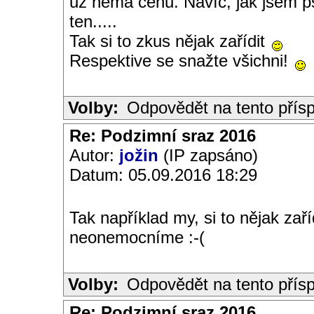
už nemá cenu. Navíc, jak jsem p
ten.....
Tak si to zkus nějak zařídit
Respektive se snažte všichni!
Volby:
Odpovědět na tento přís
Re: Podzimní sraz 2016
Autor:
jožin
(IP zapsáno)
Datum: 05.09.2016 18:29
Tak například my, si to nějak zař
neonemocníme :-(
Volby:
Odpovědět na tento přís
Re: Podzimní sraz 2016