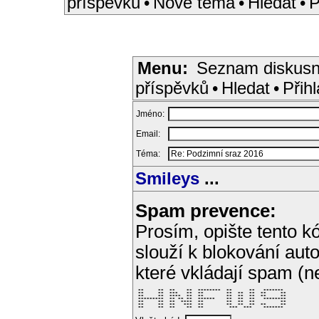
příspěvků
•
Nové téma
•
Hledat
•
P
Menu:
Seznam diskusn
příspěvků
•
Hledat
•
Přihl
Jméno:
Email:
Téma:
Smileys
...
Spam prevence:
Prosím, opište tento kó
slouží k blokování aut
které vkládají spam (
 **     **  **    **  ********  **      **   *******  

 **     **  ***   **  **        **  **  **  **     ** 

 **     **  ****  **  **        **  **  **  **     ** 

 *********  ** ** **  ******    **  **  **   ******** 

 **     **  **  ****  **        **  **  **         ** 

 **     **  **   ***  **        **  **  **  **     ** 

 **     **  **    **  **         ***  ***    *******  