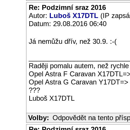
Re: Podzimní sraz 2016
Autor:
Luboš X17DTL
(IP zapsá
Datum: 29.08.2016 06:40
Já nemůžu dřív, než 30.9. :-(
__________________________
Raději pomalu autem, než rychle
Opel Astra F Caravan X17DTL=
Opel Astra G Caravan Y17DT=>
???
Luboš X17DTL
Volby:
Odpovědět na tento přís
Re: Podzimní sraz 2016