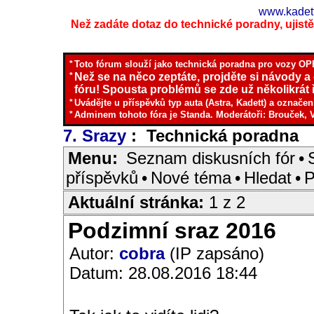
www.kadett
Než zadáte dotaz do technické poradny, ujistěte
*
Toto fórum slouží jako technická poradna pro vozy OPE
*
Než se na něco zeptáte, projděte si návody a
fóru! Spousta problémů se zde už několikrát ř
*
Uvádějte u příspěvků typ auta (Astra, Kadett) a označen
*
Adminem tohoto fóra je Standa. Moderátoři: Brouček, 
7. Srazy
: Technická poradna
I
Menu:
Seznam diskusních fór
•
příspěvků
•
Nové téma
•
Hledat
•
P
Aktuální stránka:
1 z 2
Podzimní sraz 2016
Autor:
cobra
(IP zapsáno)
Datum: 28.08.2016 18:44