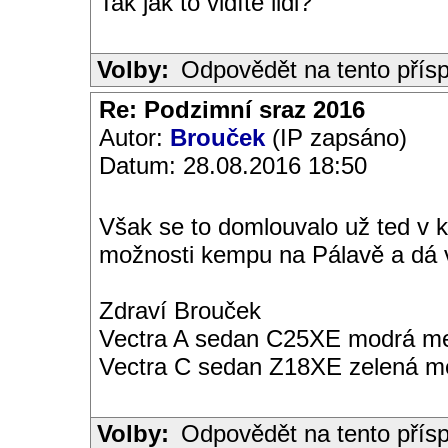
Tak jak to vidíte lidi?
Volby:
Odpovědět na tento přís
Re: Podzimní sraz 2016
Autor:
Brouček
(IP zapsáno)
Datum: 28.08.2016 18:50
Však se to domlouvalo už ted v k
možnosti kempu na Pálavě a dá 
Zdraví Brouček
Vectra A sedan C25XE modrá met
Vectra C sedan Z18XE zelená me
Volby:
Odpovědět na tento přís