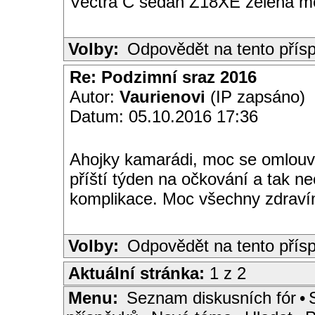
Vectra C sedan Z18XE zelená me
Volby:
Odpovědět na tento přís
Re: Podzimní sraz 2016
Autor:
Vaurienovi
(IP zapsáno)
Datum: 05.10.2016 17:36
Ahojky kamarádi, moc se omlouv
příští týden na očkování a tak n
komplikace. Moc všechny zdraví
Volby:
Odpovědět na tento přís
Aktuální stránka:
1 z 2
Menu:
Seznam diskusních fór
•