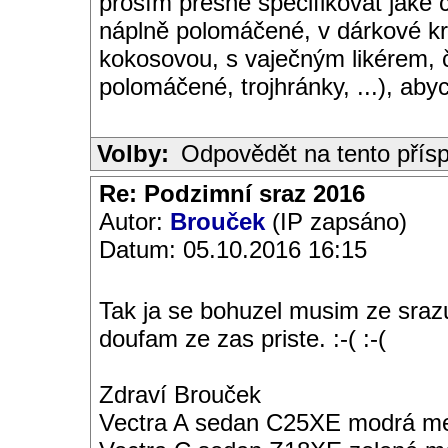
prosím přesně specifikovat jaké c
náplně polomáčené, v dárkové krab
kokosovou, s vaječným likérem, č
polomáčené, trojhránky, ...), abyc
Volby:
Odpovědět na tento přís
Re: Podzimní sraz 2016
Autor:
Brouček
(IP zapsáno)
Datum: 05.10.2016 16:15
Tak ja se bohuzel musim ze sraz
doufam ze zas priste. :-( :-(
Zdraví Brouček
Vectra A sedan C25XE modrá met