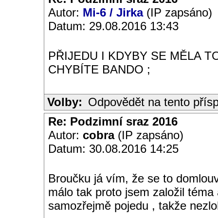
Autor:
Mi-6 / Jirka
(IP zapsáno)
Datum: 29.08.2016 13:43
PŘIJEDU I KDYBY SE MĚLA T
CHYBÍTE BANDO ;
Volby:
Odpovědět na tento přís
Re: Podzimní sraz 2016
Autor:
cobra
(IP zapsáno)
Datum: 30.08.2016 14:25
Broučku já vím, že se to domlou
málo tak proto jsem založil téma 
samozřejmě pojedu , takže nezlob !!!!!!