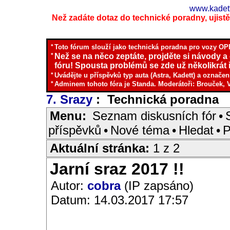
www.kadett
Než zadáte dotaz do technické poradny, ujistěte
*
Toto fórum slouží jako technická poradna pro vozy OPE
*
Než se na něco zeptáte, projděte si návody a
fóru! Spousta problémů se zde už několikrát ř
*
Uvádějte u příspěvků typ auta (Astra, Kadett) a označen
*
Adminem tohoto fóra je Standa. Moderátoři: Brouček, 
7. Srazy
: Technická poradna
I
Menu:
Seznam diskusních fór
•
příspěvků
•
Nové téma
•
Hledat
•
P
Aktuální stránka:
1 z 2
Jarní sraz 2017 !!
Autor:
cobra
(IP zapsáno)
Datum: 14.03.2017 17:57