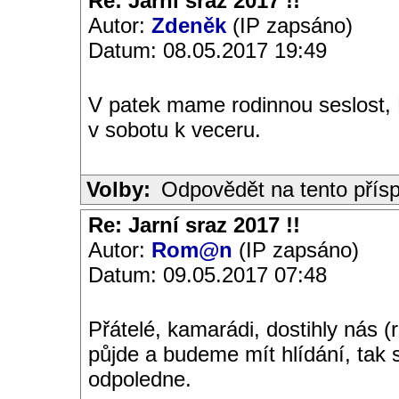
Re: Jarní sraz 2017 !!
Autor:
Zdeněk
(IP zapsáno)
Datum: 08.05.2017 19:49
V patek mame rodinnou seslost, P
v sobotu k veceru.
Volby:
Odpovědět na tento přís
Re: Jarní sraz 2017 !!
Autor:
Rom@n
(IP zapsáno)
Datum: 09.05.2017 07:48
Přátelé, kamarádi, dostihly nás 
půjde a budeme mít hlídání, tak
odpoledne.