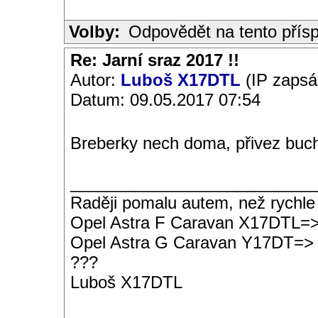
Volby:
Odpovědět na tento přís
Re: Jarní sraz 2017 !!
Autor:
Luboš X17DTL
(IP zapsá
Datum: 09.05.2017 07:54
Breberky nech doma, přivez buch
__________________________
Raději pomalu autem, než rychle
Opel Astra F Caravan X17DTL=
Opel Astra G Caravan Y17DT=>
???
Luboš X17DTL