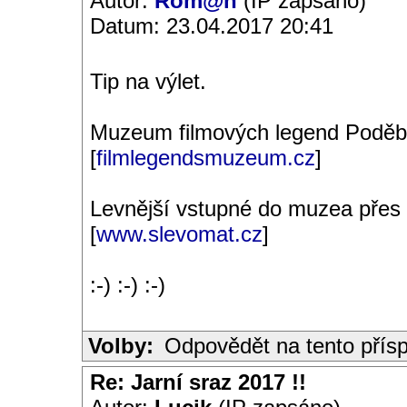
Autor:
Rom@n
(IP zapsáno)
Datum: 23.04.2017 20:41
Tip na výlet.
Muzeum filmových legend Poděb
[
filmlegendsmuzeum.cz
]
Levnější vstupné do muzea přes
[
www.slevomat.cz
]
:-) :-) :-)
Volby:
Odpovědět na tento přís
Re: Jarní sraz 2017 !!