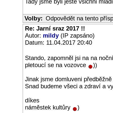
Tady jsme byli jeste vsichni mlad
Volby:
Odpovědět na tento přís
Re: Jarní sraz 2017 !!
Autor:
mildy
(IP zapsáno)
Datum: 11.04.2017 20:40
Stando, zapomněl jsi na na noční
pletoucí se na vozovce
))
Jinak jsme domluveni předběžně s
Snad budeme všeci a zdraví a vy
díkes
náměstek kultůry
)