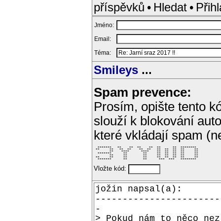
příspěvků
•
Hledat
•
Přihl
Jméno:
Email:
Téma:
Smileys
...
Spam prevence:
Prosím, opište tento kó
slouží k blokování aut
které vkládají spam (
  *******   **    **  **    **  **      **  ********  

 **     **   **  **    **  **   **  **  **  **     ** 

        **    ****      ****    **  **  **  **     ** 

  *******      **        **     **  **  **  **     ** 

        **     **        **     **  **  **  **     ** 

 **     **     **        **     **  **  **  **     ** 

  *******      **        **      ***  ***   ********  
Vložte kód: