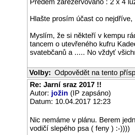
Předem zarezervováno : 2 x 4 lůž
Hlašte prosím účast co nejdříve,
Myslím, že si někteří v kempu rá
tancem o utevřeného kufru Kadee
svatebčanů a ..... No vždyť všich
Volby:
Odpovědět na tento přís
Re: Jarní sraz 2017 !!
Autor:
jožin
(IP zapsáno)
Datum: 10.04.2017 12:23
Nic nemáme v plánu. Berem jedn
vodičí slepého psa ( feny ) :-))))