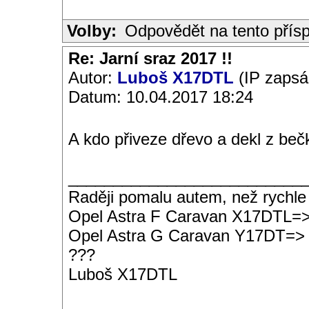
Volby:
Odpovědět na tento přís
Re: Jarní sraz 2017 !!
Autor:
Luboš X17DTL
(IP zapsá
Datum: 10.04.2017 18:24
A kdo přiveze dřevo a dekl z be
__________________________
Raději pomalu autem, než rychle
Opel Astra F Caravan X17DTL=
Opel Astra G Caravan Y17DT=>
???
Luboš X17DTL