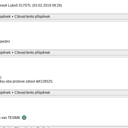
pravil Luboš X17DTL (03.02.2019 09:26)
íspěvek
•
Citovat tento příspěvek
xpedici
íspěvek
•
Citovat tento příspěvek
)
dou oba prckove zdravi &#128525;
íspěvek
•
Citovat tento příspěvek
 na vas TESIME