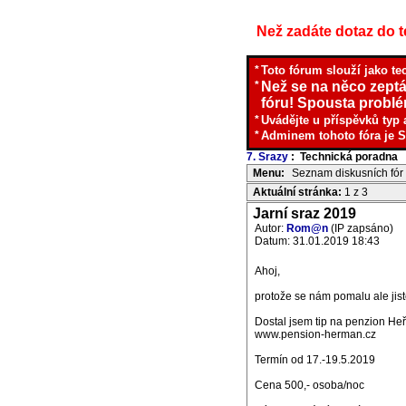
Než zadáte dotaz do te
*
Toto fórum slouží jako te
*
Než se na něco zeptá
fóru! Spousta problém
*
Uvádějte u příspěvků typ 
*
Adminem tohoto fóra je S
7. Srazy
: Technická poradna
I
Menu:
Seznam diskusních fór
Aktuální stránka:
1 z 3
Jarní sraz 2019
Autor:
Rom@n
(IP zapsáno)
Datum: 31.01.2019 18:43
Ahoj,
protože se nám pomalu ale jistě 
Dostal jsem tip na penzion H
www.pension-herman.cz
Termín od 17.-19.5.2019
Cena 500,- osoba/noc