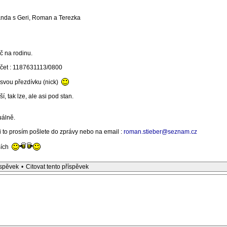
anda s Geri, Roman a Terezka
č na rodinu.
účet : 1187631113/0800
 svou přezdívku (nick)
í, tak lze, ale asi pod stan.
uálně.
mi to prosím pošlete do zprávy nebo na email :
roman.stieber@seznam.cz
ších
íspěvek
•
Citovat tento příspěvek