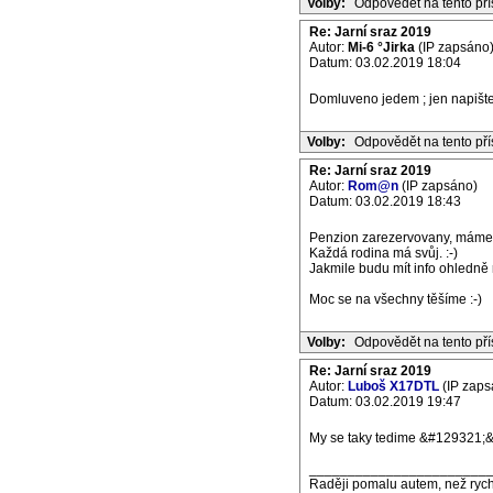
Volby:
Odpovědět na tento př
Re: Jarní sraz 2019
Autor:
Mi-6 °Jirka
(IP zapsáno
Datum: 03.02.2019 18:04
Domluveno jedem ; jen napište 
Volby:
Odpovědět na tento př
Re: Jarní sraz 2019
Autor:
Rom@n
(IP zapsáno)
Datum: 03.02.2019 18:43
Penzion zarezervovany, máme 
Každá rodina má svůj. :-)
Jakmile budu mít info ohledně 
Moc se na všechny těšíme :-)
Volby:
Odpovědět na tento př
Re: Jarní sraz 2019
Autor:
Luboš X17DTL
(IP zaps
Datum: 03.02.2019 19:47
My se taky tedime &#129321
_______________________
Raději pomalu autem, než rych