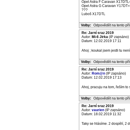
Opel Astra F Caravan X17DTL
Opel Astra G Caravan Y17DT=
???
Luboš X17DTL
Volby:
Odpovědět na tento př
Re: Jarní sraz 2019
Autor:
Mi-6 Jirka
(IP zapsáno)
Datum: 12.02.2019 17:11
Ahoj ; koukal jsem jestli tu ne
Volby:
Odpovědět na tento př
Re: Jarní sraz 2019
Autor:
Rom@n
(IP zapsáno)
Datum: 12.02.2019 17:13
Ahoj, pracuju na tom, řeším to
Volby:
Odpovědět na tento př
Re: Jarní sraz 2019
Autor:
vaurien
(IP zapsáno)
Datum: 18.02.2019 11:32
Taky se hlásíme. 2 dospělí, 2 d