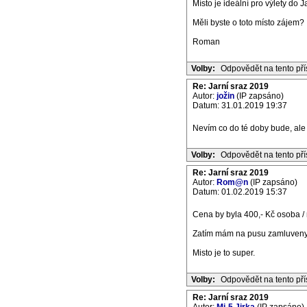
Místo je ideální pro výlety do
Měli byste o toto místo zájem?
Roman
Volby:
Odpovědět na tento př
Re: Jarní sraz 2019
Autor:
jožin
(IP zapsáno)
Datum: 31.01.2019 19:37
Nevím co do té doby bude, ale 
Volby:
Odpovědět na tento př
Re: Jarní sraz 2019
Autor:
Rom@n
(IP zapsáno)
Datum: 01.02.2019 15:37
Cena by byla 400,- Kč osoba / n
Zatím mám na pusu zamluvenyc
Misto je to super.
Volby:
Odpovědět na tento př
Re: Jarní sraz 2019