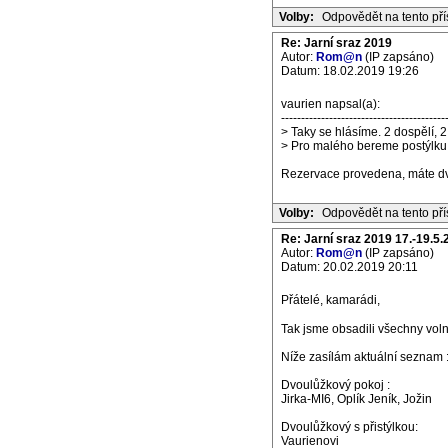
Volby:
Odpovědět na tento př
Re: Jarní sraz 2019
Autor:
Rom@n
(IP zapsáno)
Datum: 18.02.2019 19:26
vaurien napsal(a):
-----------------------------------------
> Taky se hlásíme. 2 dospělí, 2 
> Pro malého bereme postýlku.
Rezervace provedena, máte dvou
Volby:
Odpovědět na tento př
Re: Jarní sraz 2019 17.-19.5.
Autor:
Rom@n
(IP zapsáno)
Datum: 20.02.2019 20:11
Přátelé, kamarádi,
Tak jsme obsadili všechny vol
Níže zasílám aktuální seznam 
Dvoulůžkový pokoj :
Jirka-MI6, Oplík Jeník, Jožin
Dvoulůžkový s přistýlkou:
Vaurienovi