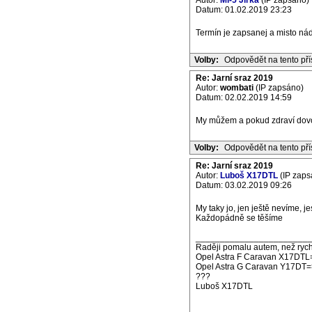
Autor:
Mi-5 Jirka
(IP zapsáno)
Datum: 01.02.2019 23:23
Termín je zapsanej a misto nád
Volby:
Odpovědět na tento př
Re: Jarní sraz 2019
Autor:
wombati
(IP zapsáno)
Datum: 02.02.2019 14:59
My můžem a pokud zdraví dovo
Volby:
Odpovědět na tento př
Re: Jarní sraz 2019
Autor:
Luboš X17DTL
(IP zaps
Datum: 03.02.2019 09:26
My taky jo, jen ještě nevíme, jes
Každopádně se těšíme
_______________________
Raději pomalu autem, než rych
Opel Astra F Caravan X17DTL
Opel Astra G Caravan Y17DT=
???
Luboš X17DTL