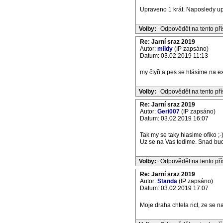
Upraveno 1 krát. Naposledy u
Volby:
Odpovědět na tento př
Re: Jarní sraz 2019
Autor:
mildy
(IP zapsáno)
Datum: 03.02.2019 11:13
my čtyři a pes se hlásíme na e
Volby:
Odpovědět na tento př
Re: Jarní sraz 2019
Autor:
Geri007
(IP zapsáno)
Datum: 03.02.2019 16:07
Tak my se taky hlasime ofiko ;-)
Uz se na Vas tedime. Snad bu
Volby:
Odpovědět na tento př
Re: Jarní sraz 2019
Autor:
Standa
(IP zapsáno)
Datum: 03.02.2019 17:07
Moje draha chtela rict, ze se