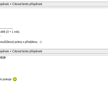
íspěvek
•
Citovat tento příspěvek
--------------
děti (3 + 1 rok).
.
lůžkový pokoj s přistýlkou. :-)
íspěvek
•
Citovat tento příspěvek
2019
né pokoje
: