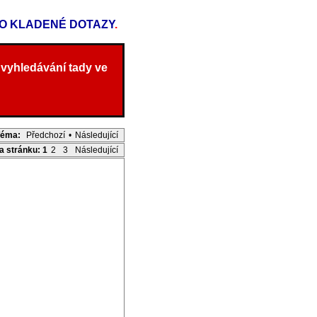
TO KLADENÉ DOTAZY
.
 vyhledávání tady ve
Téma:
Předchozí
•
Následující
na stránku:
1
2
3
Následující