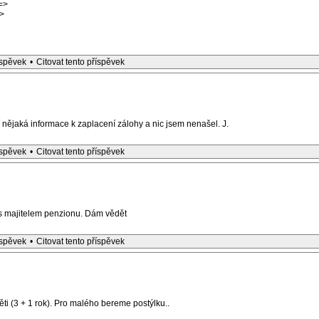
=>
>
íspěvek
•
Citovat tento příspěvek
ní nějaká informace k zaplacení zálohy a nic jsem nenašel. J.
íspěvek
•
Citovat tento příspěvek
 s majitelem penzionu. Dám vědět
íspěvek
•
Citovat tento příspěvek
ěti (3 + 1 rok). Pro malého bereme postýlku..