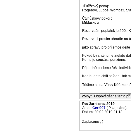
Třílůžkový pokoj:
Rogerovi, Luboš, Wombati, St
Čtyřlůžkový pokoj :
Milďáskovi
Rezervační poplatek je 500,- K
Rezervaci prosím uhraďte na 
jako zprávu pro příjemce dejte
Pokud by chtěl přijet někdo dalš
Kemp je součástí penzionu.
Případně budeme řešit individ
Kdo budete chtít snídani, tak 
Těšíme se na Vás v Kéérkono
Volby:
Odpovědět na tento př
Re: Jarní sraz 2019
Autor:
Geri007
(IP zapsáno)
Datum: 20.02.2019 21:13
Zaplaceno ;-)