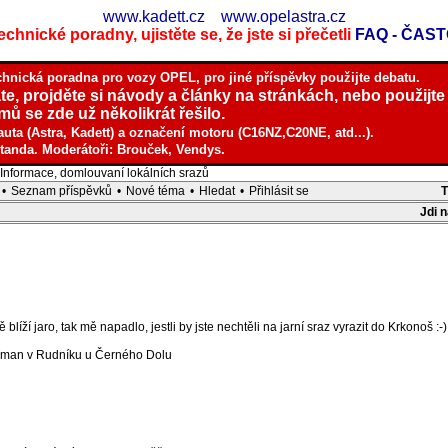
www.kadett.cz
www.opelastra.cz
chnické poradny, ujistěte se, že jste si přečetli
FAQ - ČAS
chnická poradna pro vozy OPEL, pro jiné příspěvky použijte debatu.
te, projděte si návody a články na stránkách, nebo použijte
ů se zde už několikrát řešilo.
auta (Astra, Kadett) a označení motoru (C16NZ,C20NE, atd...).
tanda. Moderátoři: Brouček, Vendys.
nformace, domlouvaní lokálních srazů
•
Seznam příspěvků
•
Nové téma
•
Hledat
•
Přihlásit se
Jdi 
blíží jaro, tak mě napadlo, jestli by jste nechtěli na jarní sraz vyrazit do Krkonoš :-)
eřman v Rudníku u Černého Dolu