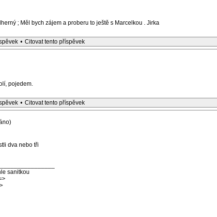
herný ; Měl bych zájem a proberu to ještě s Marcelkou . Jirka
íspěvek
•
Citovat tento příspěvek
lí, pojedem.
íspěvek
•
Citovat tento příspěvek
áno)
tli dva nebo tři
_________________
le sanitkou
=>
>