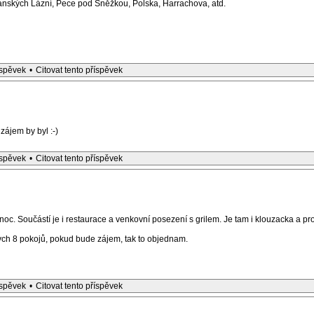
 Janských Lázní, Pece pod Sněžkou, Polska, Harrachova, atd.
íspěvek
•
Citovat tento příspěvek
zájem by byl :-)
íspěvek
•
Citovat tento příspěvek
oc. Součástí je i restaurace a venkovní posezení s grilem. Je tam i klouzacka a pro
h 8 pokojů, pokud bude zájem, tak to objednam.
íspěvek
•
Citovat tento příspěvek