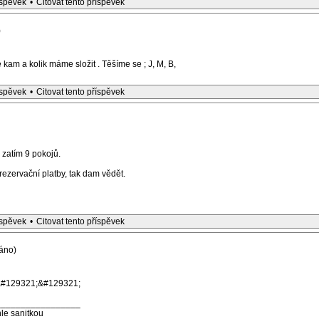
íspěvek
•
Citovat tento příspěvek
)
kam a kolik máme složit . Těšíme se ; J, M, B,
íspěvek
•
Citovat tento příspěvek
zatím 9 pokojů.
rezervační platby, tak dam vědět.
íspěvek
•
Citovat tento příspěvek
áno)
;&#129321;&#129321;
_________________
le sanitkou