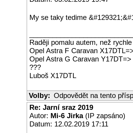
My se taky tedime &#129321;&
__________________________
Raději pomalu autem, než rychle
Opel Astra F Caravan X17DTL=
Opel Astra G Caravan Y17DT=>
???
Luboš X17DTL
Volby:
Odpovědět na tento přís
Re: Jarní sraz 2019
Autor:
Mi-6 Jirka
(IP zapsáno)
Datum: 12.02.2019 17:11