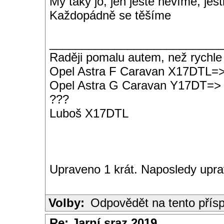
My taky jo, jen ještě nevíme, jestl
Každopádně se těšíme
__________________________
Raději pomalu autem, než rychle
Opel Astra F Caravan X17DTL=
Opel Astra G Caravan Y17DT=>
???
Luboš X17DTL
Upraveno 1 krát. Naposledy upra
Volby:
Odpovědět na tento přís
Re: Jarní sraz 2019