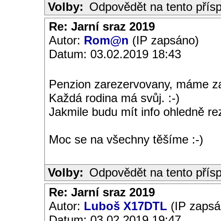
Volby:
Odpovědět na tento přís
Re: Jarní sraz 2019
Autor:
Rom@n
(IP zapsáno)
Datum: 03.02.2019 18:43
Penzion zarezervovany, máme za
Každá rodina má svůj. :-)
Jakmile budu mít info ohledně re
Moc se na všechny těšíme :-)
Volby:
Odpovědět na tento přís
Re: Jarní sraz 2019
Autor:
Luboš X17DTL
(IP zapsá
Datum: 03.02.2019 19:47