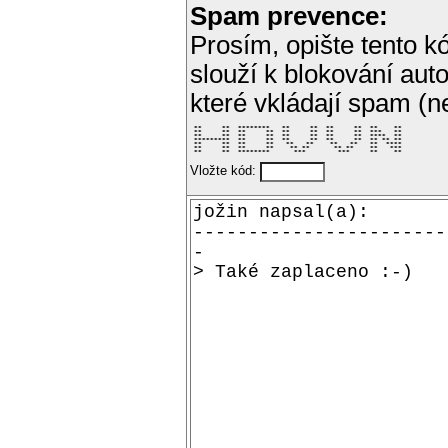
Spam prevence:
Prosím, opište tento kó
slouží k blokování aut
které vkládají spam (
 **     **  ********   **     **  **     **  **    ** 

 **     **  **     **  **     **  **     **  ***   ** 

 **     **  **     **  **     **  **     **  ****  ** 

 *********  **     **  **     **  **     **  ** ** ** 

 **     **  **     **   **   **    **   **   **  **** 

 **     **  **     **    ** **      ** **    **   *** 

 **     **  ********      ***        ***     **    ** 
Vložte kód: