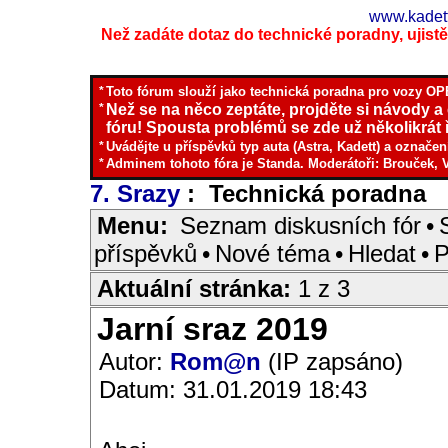
www.kadett
Než zadáte dotaz do technické poradny, ujistěte
*
Toto fórum slouží jako technická poradna pro vozy OPE
*
Než se na něco zeptáte, projděte si návody a
fóru! Spousta problémů se zde už několikrát ř
*
Uvádějte u příspěvků typ auta (Astra, Kadett) a označen
*
Adminem tohoto fóra je Standa. Moderátoři: Brouček, 
7. Srazy
: Technická poradna
I
Menu:
Seznam diskusních fór
•
příspěvků
•
Nové téma
•
Hledat
•
P
Aktuální stránka:
1 z 3
Jarní sraz 2019
Autor:
Rom@n
(IP zapsáno)
Datum: 31.01.2019 18:43