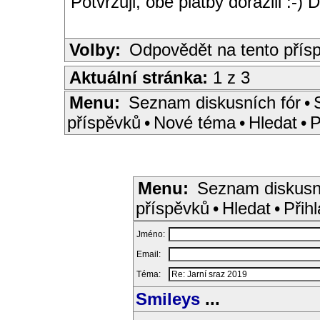
Potvrzuji, obě platby dorazili :-) D
Volby:
Odpovědět na tento přís
Aktuální stránka:
1 z 3
Menu:
Seznam diskusních fór
•
příspěvků
•
Nové téma
•
Hledat
•
P
Menu:
Seznam diskusn
příspěvků
•
Hledat
•
Přihl
Jméno:
Email:
Téma:
Smileys
...