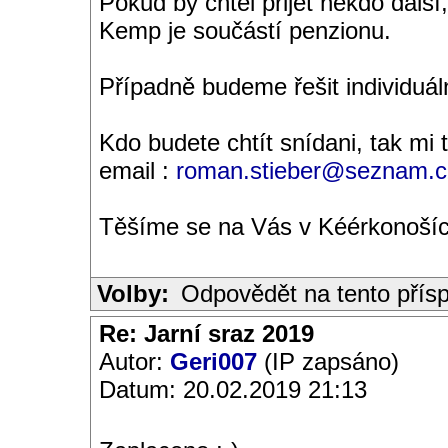
Pokud by chtěl přijet někdo další,
Kemp je součástí penzionu.
Případně budeme řešit individuál
Kdo budete chtít snídani, tak mi
email :
roman.stieber@seznam.c
Těšíme se na Vás v Kéérkonoší
Volby:
Odpovědět na tento přís
Re: Jarní sraz 2019
Autor:
Geri007
(IP zapsáno)
Datum: 20.02.2019 21:13