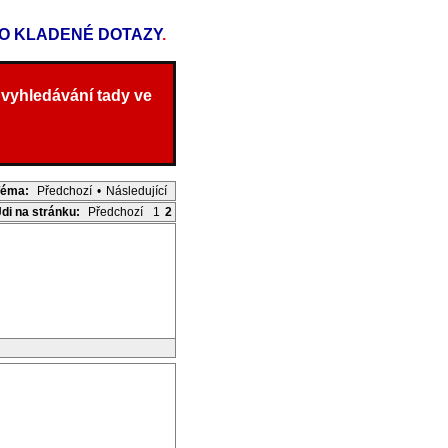
TO KLADENÉ DOTAZY
.
 vyhledávání tady ve
Téma:
Předchozí
•
Následující
Jdi na stránku:
Předchozí
1
2