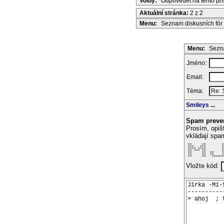
Volby:
Odpovědět na tento př
Aktuální stránka:
2 z 2
Menu:
Seznam diskusních fór
Menu:
Sezna
Jméno:
Email:
Téma:
Smileys
...
Spam preve
Prosím, opiš
vkládají spa
 **     **        *
 ***   ***        *
 **** ****        *
 ** *** **        *
 **     **  **    *
 **     **  **    *
 **     **   ******
Vložte kód: