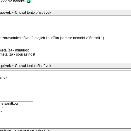
ee??? No nekeke
íspěvek
•
Citovat tento příspěvek
zdravotních důvodů mojich i autíčka jsem se nemohl zúčastnit :-(
etalíza - minulost
etalíza - součastnost
íspěvek
•
Citovat tento příspěvek
áno)
_________________
le sanitkou
=>
>