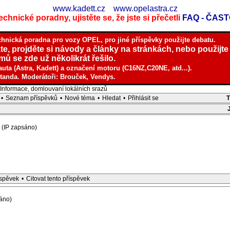
www.kadett.cz
www.opelastra.cz
chnické poradny, ujistěte se, že jste si přečetli
FAQ - ČAS
chnická poradna pro vozy OPEL, pro jiné příspěvky použijte debatu.
te, projděte si návody a články na stránkách, nebo použijte
ů se zde už několikrát řešilo.
auta (Astra, Kadett) a označení motoru (C16NZ,C20NE, atd...).
tanda. Moderátoři: Brouček, Vendys.
nformace, domlouvaní lokálních srazů
•
Seznam příspěvků
•
Nové téma
•
Hledat
•
Přihlásit se
(IP zapsáno)
íspěvek
•
Citovat tento příspěvek
áno)