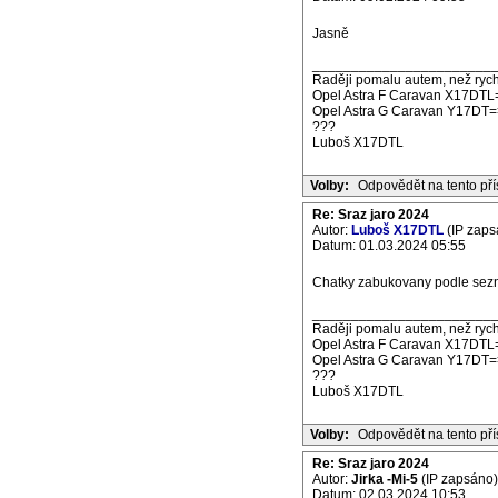
Jasně
_______________________
Raději pomalu autem, než rych
Opel Astra F Caravan X17DTL
Opel Astra G Caravan Y17DT=
???
Luboš X17DTL
Volby:
Odpovědět na tento př
Re: Sraz jaro 2024
Autor:
Luboš X17DTL
(IP zaps
Datum: 01.03.2024 05:55
Chatky zabukovany podle sezna
_______________________
Raději pomalu autem, než rych
Opel Astra F Caravan X17DTL
Opel Astra G Caravan Y17DT=
???
Luboš X17DTL
Volby:
Odpovědět na tento př
Re: Sraz jaro 2024
Autor:
Jirka -Mi-5
(IP zapsáno)
Datum: 02.03.2024 10:53