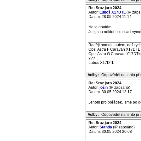
Re: Sraz jaro 2024
Autor:
Luboš X17DTL
(IP zaps
Datum: 28.05.2024 11:14
No to doufám
Jen jsou někteří, co si asi vyměn
_______________________
Raději pomalu autem, než rych
Opel Astra F Caravan X17DTL
Opel Astra G Caravan Y17DT=
???
Luboš X17DTL
Volby:
Odpovědět na tento př
Re: Sraz jaro 2024
Autor:
jožin
(IP zapsáno)
Datum: 30.05.2024 13:17
Jenom pro pořádek, jsme po d
Volby:
Odpovědět na tento př
Re: Sraz jaro 2024
Autor:
Standa
(IP zapsáno)
Datum: 30.05.2024 20:08