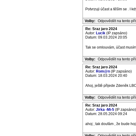
Potvrzuji účast a těším se . I k
Volby:
Odpovědět na tento př
Re: Sraz jaro 2024
Autor:
Lucik
(IP zapsáno)
Datum: 09.03.2024 20:05
Tak se omlouvám, účast musím zr
Volby:
Odpovědět na tento př
Re: Sraz jaro 2024
Autor:
Rom@n
(IP zapsáno)
Datum: 18.03.2024 20:40
Ahoj, ještě přijede Zdeněk LBC
Volby:
Odpovědět na tento př
Re: Sraz jaro 2024
Autor:
Jirka -Mi-5
(IP zapsáno)
Datum: 28.05.2024 09:24
ahoj ; tak doufám , že bude hoj
Volby:
Odpovědět na tento př