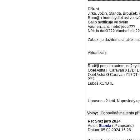
-----------------------------------------
Píšu si
Jirka, Jožin, Standa, Brouček, 
Rom@n bude bydlet asi ve sv
Gallo bydlíkuje ve svém
Vaurien...chci nebo jedu???
Někdo další??? Vombati nic??
Zabukuju daždému chatičku s
Aktualizace
_______________________
Raději pomalu autem, než rych
Opel Astra F Caravan X17DTL
Opel Astra G Caravan Y17DT=
???
Luboš X17DTL
Upraveno 2 krát. Naposledy u
Volby:
Odpovědět na tento př
Re: Sraz jaro 2024
Autor:
Standa
(IP zapsáno)
Datum: 05.02.2024 15:26