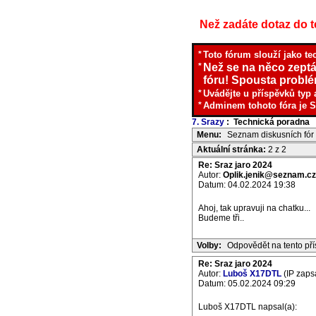
Než zadáte dotaz do te
*
Toto fórum slouží jako te
*
Než se na něco zeptá
fóru! Spousta problém
*
Uvádějte u příspěvků typ 
*
Adminem tohoto fóra je S
7. Srazy
: Technická poradna
I
Menu:
Seznam diskusních fór
Aktuální stránka:
2 z 2
Re: Sraz jaro 2024
Autor:
Oplik.jenik@seznam.cz
Datum: 04.02.2024 19:38
Ahoj, tak upravuji na chatku...
Budeme tři..
Volby:
Odpovědět na tento př
Re: Sraz jaro 2024
Autor:
Luboš X17DTL
(IP zaps
Datum: 05.02.2024 09:29
Luboš X17DTL napsal(a):