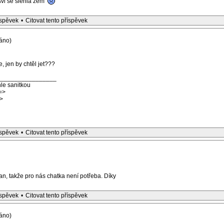
vi se slehla zem
íspěvek
•
Citovat tento příspěvek
áno)
 jen by chtěl jet???
_________________
le sanitkou
=>
>
íspěvek
•
Citovat tento příspěvek
n, takže pro nás chatka není potřeba. Díky
íspěvek
•
Citovat tento příspěvek
áno)