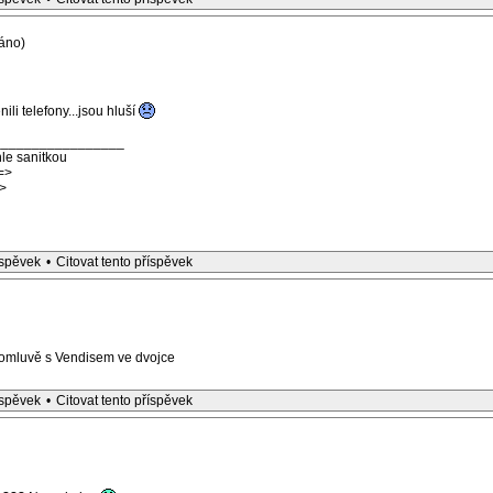
áno)
ili telefony...jsou hluší
_________________
le sanitkou
=>
>
íspěvek
•
Citovat tento příspěvek
omluvě s Vendisem ve dvojce
íspěvek
•
Citovat tento příspěvek