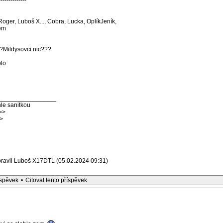
--------------
Roger, Luboš X..., Cobra, Lucka, OplíkJeník,
ém
?Mildysovci nic???
olo
_________________
le sanitkou
=>
>
pravil Luboš X17DTL (05.02.2024 09:31)
íspěvek
•
Citovat tento příspěvek