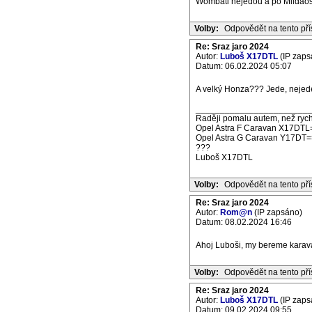
Wombati nejedou a po Mildaos
Volby:
Odpovědět na tento př
Re: Sraz jaro 2024
Autor:
Luboš X17DTL
(IP zaps
Datum: 06.02.2024 05:07
A velký Honza??? Jede, nejede,
_______________________
Raději pomalu autem, než rych
Opel Astra F Caravan X17DTL
Opel Astra G Caravan Y17DT=
???
Luboš X17DTL
Volby:
Odpovědět na tento př
Re: Sraz jaro 2024
Autor:
Rom@n
(IP zapsáno)
Datum: 08.02.2024 16:46
Ahoj Luboši, my bereme karava
Volby:
Odpovědět na tento př
Re: Sraz jaro 2024
Autor:
Luboš X17DTL
(IP zaps
Datum: 09.02.2024 09:55