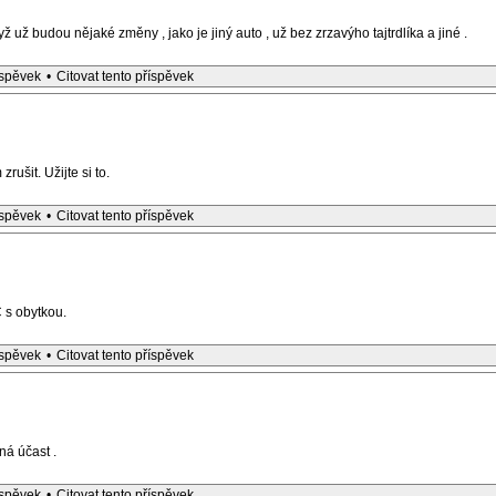
dyž už budou nějaké změny , jako je jiný auto , už bez zrzavýho tajtrdlíka a jiné .
íspěvek
•
Citovat tento příspěvek
ušit. Užijte si to.
íspěvek
•
Citovat tento příspěvek
 s obytkou.
íspěvek
•
Citovat tento příspěvek
ná účast .
íspěvek
•
Citovat tento příspěvek