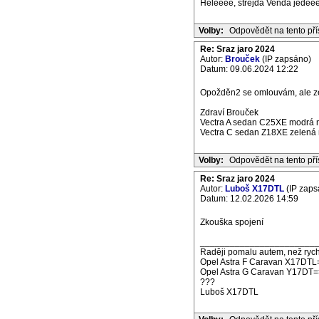
Heleeee, strejda Venda jede
Volby:
Odpovědět na tento př
Re: Sraz jaro 2024
Autor:
Brouček
(IP zapsáno)
Datum: 09.06.2024 12:22
Opožděn2 se omlouvám, ale ze 
Zdraví Brouček
Vectra A sedan C25XE modrá m
Vectra C sedan Z18XE zelená m
Volby:
Odpovědět na tento př
Re: Sraz jaro 2024
Autor:
Luboš X17DTL
(IP zaps
Datum: 12.02.2026 14:59
Zkouška spojení
_______________________
Raději pomalu autem, než rych
Opel Astra F Caravan X17DTL
Opel Astra G Caravan Y17DT=
???
Luboš X17DTL