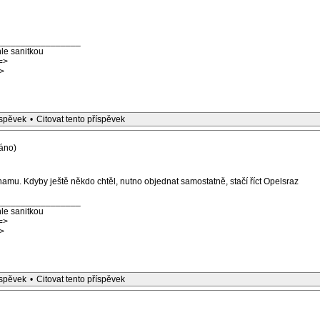
_________________
le sanitkou
=>
>
íspěvek
•
Citovat tento příspěvek
áno)
mu. Kdyby ještě někdo chtěl, nutno objednat samostatně, stačí říct Opelsraz
_________________
le sanitkou
=>
>
íspěvek
•
Citovat tento příspěvek