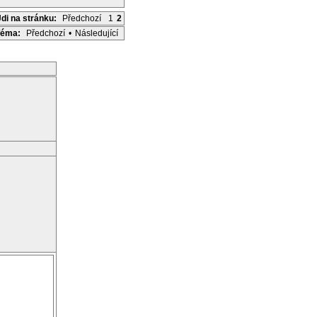
Jdi na stránku:
Předchozí
1
2
Téma:
Předchozí
•
Následující