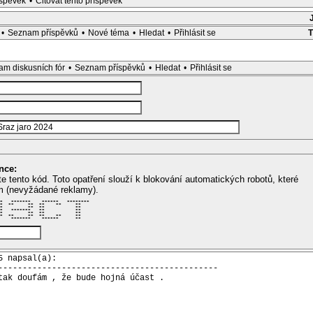
íspěvek
•
Citovat tento příspěvek
•
Seznam příspěvků
•
Nové téma
•
Hledat
•
Přihlásit se
m diskusních fór
•
Seznam příspěvků
•
Hledat
•
Přihlásit se
nce:
te tento kód. Toto opatření slouží k blokování automatických robotů, které
m (nevyžádané reklamy).
*   *******    ******   ******** 

*  **     **  **    **     **    

*         **  **           **    

*   *******   **           **    

*         **  **           **    

*  **     **  **    **     **    

    *******    ******      **    