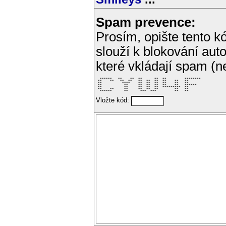
Spam prevence:
Prosím, opište tento kó
slouží k blokování aut
které vkládají spam (
  ******   **    **  **      **  **         ******** 

 **    **   **  **   **  **  **  **    **   **       

 **          ****    **  **  **  **    **   **       

 **           **     **  **  **  **    **   ******   

 **           **     **  **  **  *********  **       

 **    **     **     **  **  **        **   **       

  ******      **      ***  ***         **   **       
Vložte kód: