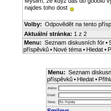
Myslim, ze kdyz das do gooolu vy
najdes toho dost
Volby:
Odpovědět na tento přís
Aktuální stránka:
1 z 2
Menu:
Seznam diskusních fór
•
příspěvků
•
Nové téma
•
Hledat
•
P
Menu:
Seznam diskusn
příspěvků
•
Hledat
•
Přihl
Jméno:
Email:
Téma:
Smileys
...