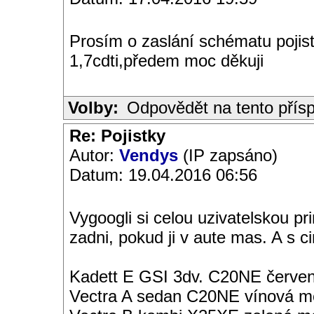
Prosím o zaslání schématu poji
1,7cdti,předem moc děkuji
Volby:
Odpovědět na tento přís
Re: Pojistky
Autor:
Vendys
(IP zapsáno)
Datum: 19.04.2016 06:56
Vygoogli si celou uzivatelskou pri
zadni, pokud ji v aute mas. A s 
Kadett E GSI 3dv. C20NE červen
Vectra A sedan C20NE vínová met