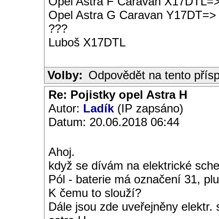
Opel Astra F Caravan X17DTL=
Opel Astra G Caravan Y17DT=>
???
Luboš X17DTL
Volby:
Odpovědět na tento přís
Re: Pojistky opel Astra H
Autor:
Ladík
(IP zapsáno)
Datum: 20.06.2018 06:44
Ahoj.
když se dívám na elektrické sche
Pól - baterie má označení 31, pl
K čemu to slouží?
Dále jsou zde uveřejněny elektr