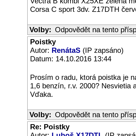
Vectra B kombi X25XE zelená met
Corsa C sport 3dv. Z17DTH čer
Volby:
Odpovědět na tento přís
Poistky
Autor:
RenátaS
(IP zapsáno)
Datum: 14.10.2016 13:44
Prosím o radu, ktorá poistka je 
1,6 benzín, r.v. 2000? Nesvietia
Vďaka.
Volby:
Odpovědět na tento přís
Re: Poistky
Autor:
Luboš X17DTL
(IP zapsá