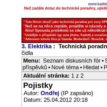
www.kadett
Než zadáte dotaz do technické poradny, ujistěte
*
Toto fórum slouží jako technická poradna pro vozy OPE
*
Než se na něco zeptáte, projděte si návody a
fóru! Spousta problémů se zde už několikrát ř
*
Uvádějte u příspěvků typ auta (Astra, Kadett) a označen
*
Adminem tohoto fóra je Standa. Moderátoři: Brouček, 
3. Elektrika
: Technická porad
čidla
Menu:
Seznam diskusních fór
•
příspěvků
•
Nové téma
•
Hledat
•
P
Aktuální stránka:
1 z 2
Pojistky
Autor:
Ondřej
(IP zapsáno)
Datum: 25.04.2012 20:18