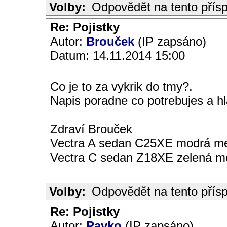
Volby:
Odpovědět na tento přís
Re: Pojistky
Autor:
Brouček
(IP zapsáno)
Datum: 14.11.2014 15:00
Co je to za vykrik do tmy?.
Napis poradne co potrebujes a h
Zdraví Brouček
Vectra A sedan C25XE modrá met
Vectra C sedan Z18XE zelená me
Volby:
Odpovědět na tento přís
Re: Pojistky
Autor:
Pavko
(IP zapsáno)