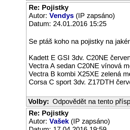
Re: Pojistky
Autor:
Vendys
(IP zapsáno)
Datum: 24.01.2016 15:25
Se ptáš koho na pojistky na jak
Kadett E GSI 3dv. C20NE červen
Vectra A sedan C20NE vínová met
Vectra B kombi X25XE zelená met
Corsa C sport 3dv. Z17DTH čer
Volby:
Odpovědět na tento přís
Re: Pojistky
Autor:
Vašek
(IP zapsáno)
Datum: 17.04.2016 19:59