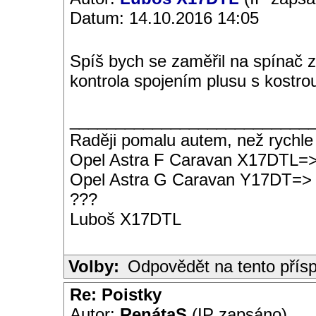
Datum: 14.10.2016 14:05
Spíš bych se zaměřil na spínač
kontrola spojením plusu s kostro
__________________________
Raději pomalu autem, než rychle
Opel Astra F Caravan X17DTL=
Opel Astra G Caravan Y17DT=>
???
Luboš X17DTL
Volby:
Odpovědět na tento přís
Re: Poistky
Autor:
RenátaS
(IP zapsáno)