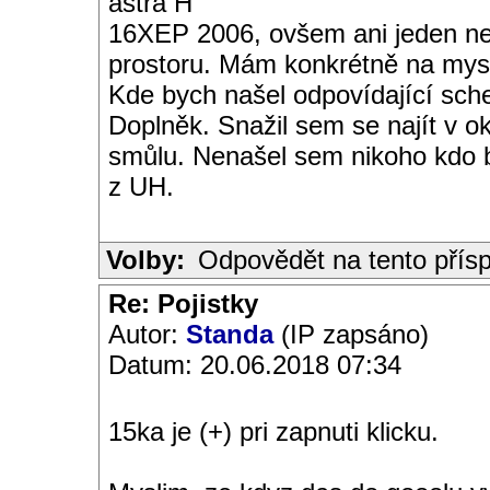
astra H
16XEP 2006, ovšem ani jeden n
prostoru. Mám konkrétně na mysli
Kde bych našel odpovídající sch
Doplněk. Snažil sem se najít v ok
smůlu. Nenašel sem nikoho kdo b
z UH.
Volby:
Odpovědět na tento přís
Re: Pojistky
Autor:
Standa
(IP zapsáno)
Datum: 20.06.2018 07:34
15ka je (+) pri zapnuti klicku.