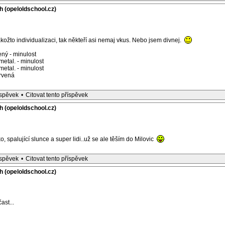
h (opeloldschool.cz)
kožto individualizaci, tak někteří asi nemaj vkus. Nebo jsem divnej.
ný - minulost
etal. - minulost
etal. - minulost
rvená
íspěvek
•
Citovat tento příspěvek
h (opeloldschool.cz)
, spalující slunce a super lidi..už se ale těším do Milovic
íspěvek
•
Citovat tento příspěvek
h (opeloldschool.cz)
ast...