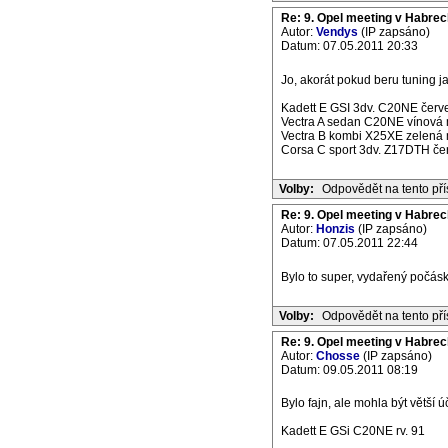
Re: 9. Opel meeting v Habrec
Autor:
Vendys
(IP zapsáno)
Datum: 07.05.2011 20:33
Jo, akorát pokud beru tuning ja
Kadett E GSI 3dv. C20NE červe
Vectra A sedan C20NE vínová m
Vectra B kombi X25XE zelená m
Corsa C sport 3dv. Z17DTH če
Volby:
Odpovědět na tento př
Re: 9. Opel meeting v Habrec
Autor:
Honzis
(IP zapsáno)
Datum: 07.05.2011 22:44
Bylo to super, vydařený počásko
Volby:
Odpovědět na tento př
Re: 9. Opel meeting v Habrec
Autor:
Chosse
(IP zapsáno)
Datum: 09.05.2011 08:19
Bylo fajn, ale mohla být větší úč
Kadett E GSi C20NE rv. 91