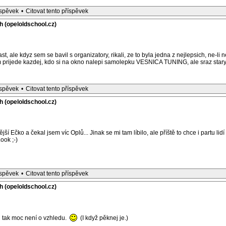
íspěvek
•
Citovat tento příspěvek
h (opeloldschool.cz)
, ale kdyz sem se bavil s organizatory, rikali, ze to byla jedna z nejlepsich, ne-li ne
am prijede kazdej, kdo si na okno nalepi samolepku VESNICA TUNING, ale sraz stary
íspěvek
•
Citovat tento příspěvek
h (opeloldschool.cz)
í Ečko a čekal jsem víc Oplů... Jinak se mi tam líbilo, ale příště to chce i partu lid
ook ;-)
íspěvek
•
Citovat tento příspěvek
h (opeloldschool.cz)
 tak moc není o vzhledu.
(I když pěknej je.)