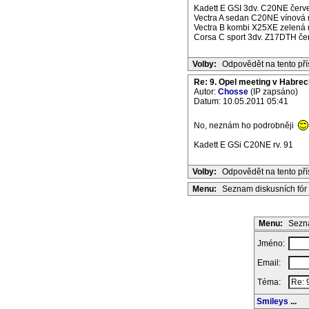
Kadett E GSI 3dv. C20NE červe
Vectra A sedan C20NE vínová m
Vectra B kombi X25XE zelená m
Corsa C sport 3dv. Z17DTH če
Volby:
Odpovědět na tento př
Re: 9. Opel meeting v Habrec
Autor:
Chosse
(IP zapsáno)
Datum: 10.05.2011 05:41
No, neznám ho podrobněji
Kadett E GSi C20NE rv. 91
Volby:
Odpovědět na tento př
Menu:
Seznam diskusních fór
Menu:
Sezna
Jméno:
Email:
Téma:
Smileys
...