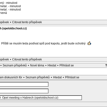
ný - minulost
etal. - minulost
etal. - minulost
rvená
íspěvek
•
Citovat tento příspěvek
h (opeloldschool.cz)
Příště se musím teda podívat spíš pod kapotu, jestli bude ochotný
íspěvek
•
Citovat tento příspěvek
•
Seznam příspěvků
•
Nové téma
•
Hledat
•
Přihlásit se
m diskusních fór
•
Seznam příspěvků
•
Hledat
•
Přihlásit se