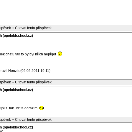
íspěvek
•
Citovat tento příspěvek
h (opeloldschool.cz)
 chatu tak to by byl hřích nepřijet
ravil Honzis (02.05.2011 19:11)
íspěvek
•
Citovat tento příspěvek
h (opeloldschool.cz)
bliz, tak urcite dorazim
íspěvek
•
Citovat tento příspěvek
h (opeloldschool.cz)
o)