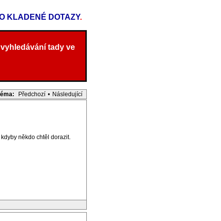
TO KLADENÉ DOTAZY
.
 vyhledávání tady ve
Téma:
Předchozí
•
Následující
kdyby někdo chtěl dorazit.