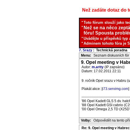
Než zadáte dotaz do te
*
Toto fórum slouží jako te
*
Než se na něco zeptá
fóru! Spousta problém
*
Uvádějte u příspěvků typ 
*
Adminem tohoto fóra je S
7. Srazy
: Technická poradna
I
Menu:
Seznam diskusních fór
9. Opel meeting v Hab
Autor:
m.artty
(IP zapsáno)
Datum: 17.02.2011 22:11
9. ročník Opel srazu v Habru 
Plakát akce: [
i73.servimg.com
]
-----------------------------------------
'86 Opel Kadett GLS 5 dv. ha
'88 Opel Kadett GSI cabrio (C
'00 Opel Omega 2,5 TD (X25D
Volby:
Odpovědět na tento př
Re: 9. Opel meeting v Habrec