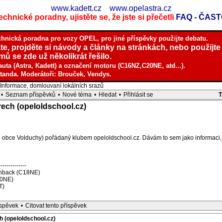
www.kadett.cz
www.opelastra.cz
chnické poradny, ujistěte se, že jste si přečetli
FAQ - ČAS
chnická poradna pro vozy OPEL, pro jiné příspěvky použijte debatu.
te, projděte si návody a články na stránkách, nebo použijte
ů se zde už několikrát řešilo.
auta (Astra, Kadett) a označení motoru (C16NZ,C20NE, atd...).
tanda. Moderátoři: Brouček, Vendys.
nformace, domlouvaní lokálních srazů
•
Seznam příspěvků
•
Nové téma
•
Hledat
•
Přihlásit se
rech (opeloldschool.cz)
(u obce Volduchy) pořádaný klubem opeloldschool.cz. Dávám to sem jako informaci, 
--------------
tchback (C18NE)
20NE)
T)
íspěvek
•
Citovat tento příspěvek
h (opeloldschool.cz)