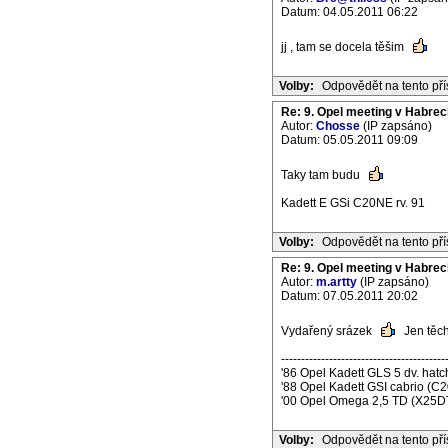
Datum: 04.05.2011 06:22
jj , tam se docela těšim
Volby:
Odpovědět na tento př
Re: 9. Opel meeting v Habrec
Autor:
Chosse
(IP zapsáno)
Datum: 05.05.2011 09:09
Taky tam budu
Kadett E GSi C20NE rv. 91
Volby:
Odpovědět na tento př
Re: 9. Opel meeting v Habrec
Autor:
m.artty
(IP zapsáno)
Datum: 07.05.2011 20:02
Vydařený srázek
Jen těch
-----------------------------------------
'86 Opel Kadett GLS 5 dv. ha
'88 Opel Kadett GSI cabrio (C
'00 Opel Omega 2,5 TD (X25D
Volby:
Odpovědět na tento př