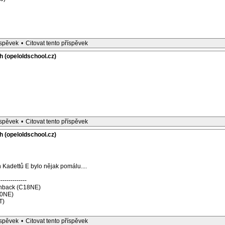
íspěvek
•
Citovat tento příspěvek
h (opeloldschool.cz)
íspěvek
•
Citovat tento příspěvek
h (opeloldschool.cz)
 Kadettů E bylo nějak pomálu....
--------------
tchback (C18NE)
20NE)
T)
íspěvek
•
Citovat tento příspěvek