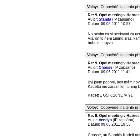
Volby:
Odpovědět na tento př
Re: 9. Opel meeting v Habrec
Autor:
Standa
(IP zapsáno)
Datum: 09.05.2011 10:57
No nevim co si ocekaval za ucast
Vis, on to neni tuning sraz, k
bohuzel ubyva.
Volby:
Odpovědět na tento př
Re: 9. Opel meeting v Habrec
Autor:
Chosse
(IP zapsáno)
Datum: 09.05.2011 11:41
Byl jsem poprvé, holt mám novějš
Kadettu mě zarazil ten tuning L
Kadett E GSi C20NE rv. 91
Volby:
Odpovědět na tento př
Re: 9. Opel meeting v Habrec
Autor:
Vendys
(IP zapsáno)
Datum: 09.05.2011 19:53
Chosse, on Standův Kadett ani