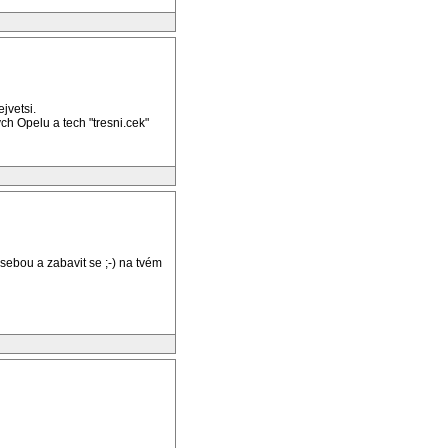
jvetsi.
ch Opelu a tech "tresni.cek"
í sebou a zabavit se ;-) na tvém