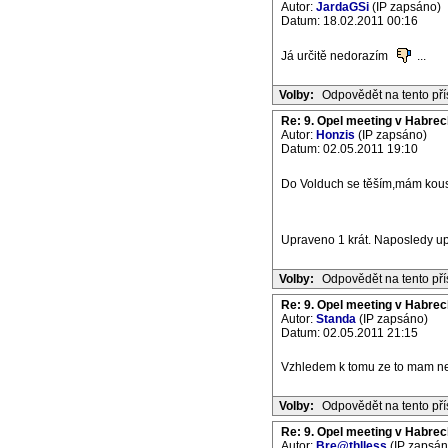
Autor:
JardaGSi
(IP zapsáno)
Datum: 18.02.2011 00:16
Já určitě nedorazím
...
Volby:
Odpovědět na tento př
Re: 9. Opel meeting v Habrec
Autor:
Honzis
(IP zapsáno)
Datum: 02.05.2011 19:10
Do Volduch se těším,mám kousek
Upraveno 1 krát. Naposledy up
Volby:
Odpovědět na tento př
Re: 9. Opel meeting v Habrec
Autor:
Standa
(IP zapsáno)
Datum: 02.05.2011 21:15
Vzhledem k tomu ze to mam nej
Volby:
Odpovědět na tento př
Re: 9. Opel meeting v Habrec
Autor:
Bre@thlless
(IP zapsán