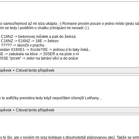
o samozřejmost až mi slza ukápla ;-) Romane prosím pouze o jedno místo (jedu sá
m se tedy i podělím o chatku (chrápání mi nevadí:-) ).
E C16NZ -> betonovej můstek a pak do železa
E C16NZ -> E16NZ -> 18E -> železo
 ????? -> skončil v prachu
sedan X18XE1 -> Xcože?XE -> jednou jí to taky čeká...
E -> zakukala na klice -> 20SER a na pole s ní
0SE "prcek" -> zetor na tahání věcí a do práce
íspěvek
•
Citovat tento příspěvek
to astřičky premiéra tedy když nepočítám včerejší Letňany....
íspěvek
•
Citovat tento příspěvek
y to šlo, ale v novém mi sraz koliduje s dlouhodobě plánovanou akcí. Takže se o