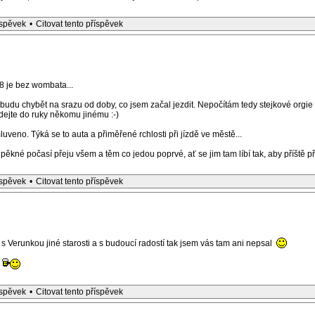
íspěvek
•
Citovat tento příspěvek
 je bez wombata...
budu chybět na srazu od doby, co jsem začal jezdit. Nepočítám tedy stejkové orgie
 dejte do ruky někomu jinému :-)
no. Týká se to auta a přiměřené rchlosti při jízdě ve městě...
pěkné počasí přeju všem a těm co jedou poprvé, ať se jim tam líbí tak, aby příště přij
íspěvek
•
Citovat tento příspěvek
s Verunkou jiné starosti a s budoucí radostí tak jsem vás tam ani nepsal
íspěvek
•
Citovat tento příspěvek