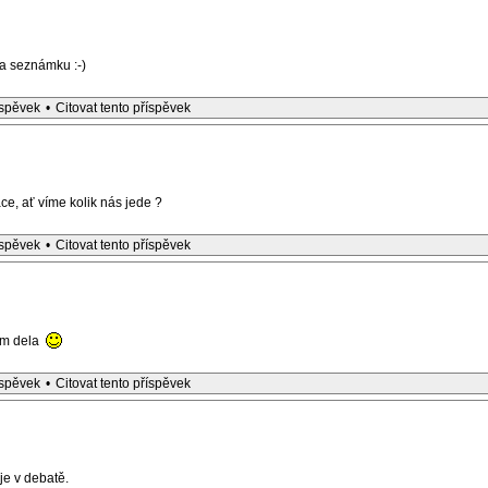
a seznámku :-)
íspěvek
•
Citovat tento příspěvek
ce, ať víme kolik nás jede ?
íspěvek
•
Citovat tento příspěvek
om dela
íspěvek
•
Citovat tento příspěvek
je v debatě.