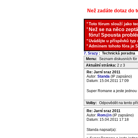
Než zadáte dotaz do te
*
Toto fórum slouží jako te
*
Než se na něco zeptá
fóru! Spousta problém
*
Uvádějte u příspěvků typ 
*
Adminem tohoto fóra je S
7. Srazy
: Technická poradna
I
Menu:
Seznam diskusních fór
Aktuální stránka:
2 z 3
Re: Jarní sraz 2011
Autor:
Standa
(IP zapsáno)
Datum: 15.04.2011 17:09
Super Romane a jeste jednou m
Volby:
Odpovědět na tento př
Re: Jarní sraz 2011
Autor:
Rom@n
(IP zapsáno)
Datum: 15.04.2011 17:18
Standa napsal(a):
-----------------------------------------