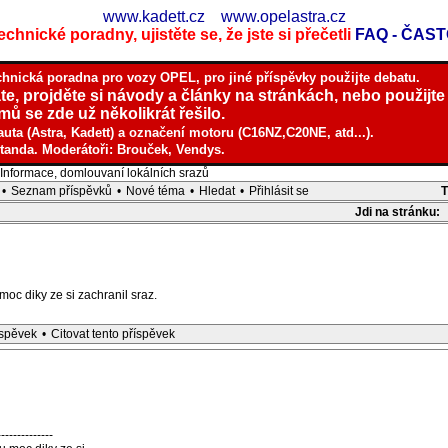
www.kadett.cz
www.opelastra.cz
chnické poradny, ujistěte se, že jste si přečetli
FAQ - ČAS
chnická poradna pro vozy OPEL, pro jiné příspěvky použijte debatu.
te, projděte si návody a články na stránkách, nebo použijte
ů se zde už několikrát řešilo.
auta (Astra, Kadett) a označení motoru (C16NZ,C20NE, atd...).
tanda. Moderátoři: Brouček, Vendys.
nformace, domlouvaní lokálních srazů
•
Seznam příspěvků
•
Nové téma
•
Hledat
•
Přihlásit se
Jdi na stránku:
oc diky ze si zachranil sraz.
íspěvek
•
Citovat tento příspěvek
--------------