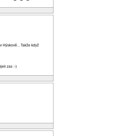
 v Hýskově... Takže když
eli zas :-)