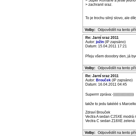
> Super Romane a jeste jednou
> zachranil sraz.
To je trochu silný slovo, ale dí
Volby:
Odpovědět na tento př
Re: Jarní sraz 2011
Autor:
jožin
(IP zapsáno)
Datum: 15.04.2011 17:21
Přeju všem dooobry den, já bych
Volby:
Odpovědět na tento př
Re: Jarní sraz 2011
Autor:
Brouček
(IP zapsáno)
Datum: 16.04.2011 04:45
Superrrr zpráva:-)))))))))))))))))
takže to jedu takééé s Marcel
Zdraví Brouček
Vectra A sedan C25XE modrá m
Vectra C sedan Z18XE zelená m
Volby:
Odpovědět na tento př