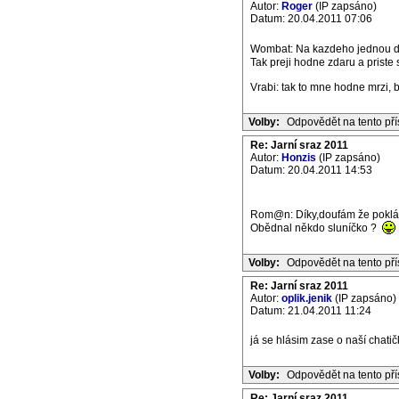
Autor:
Roger
(IP zapsáno)
Datum: 20.04.2011 07:06
Wombat: Na kazdeho jednou dojd
Tak preji hodne zdaru a priste 
Vrabi: tak to mne hodne mrzi, 
Volby:
Odpovědět na tento př
Re: Jarní sraz 2011
Autor:
Honzis
(IP zapsáno)
Datum: 20.04.2011 14:53
Rom@n: Díky,doufám že pokláb
Obědnal někdo sluníčko ?
Volby:
Odpovědět na tento př
Re: Jarní sraz 2011
Autor:
oplik.jenik
(IP zapsáno)
Datum: 21.04.2011 11:24
já se hlásim zase o naší chatičk
Volby:
Odpovědět na tento př
Re: Jarní sraz 2011