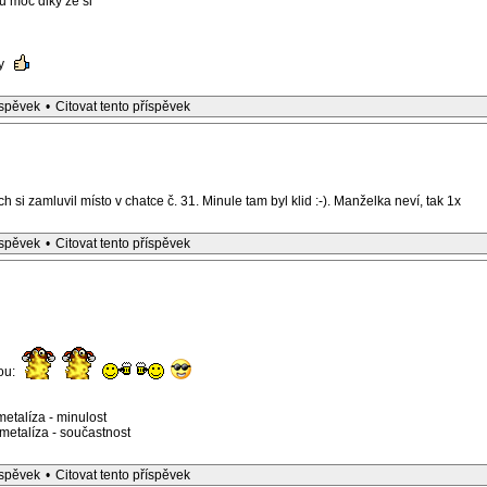
 moc diky ze si
ky
íspěvek
•
Citovat tento příspěvek
 si zamluvil místo v chatce č. 31. Minule tam byl klid :-). Manželka neví, tak 1x
íspěvek
•
Citovat tento příspěvek
kou:
etalíza - minulost
etalíza - součastnost
íspěvek
•
Citovat tento příspěvek