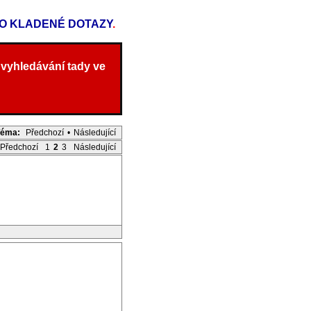
TO KLADENÉ DOTAZY
.
 vyhledávání tady ve
Téma:
Předchozí
•
Následující
Předchozí
1
2
3
Následující