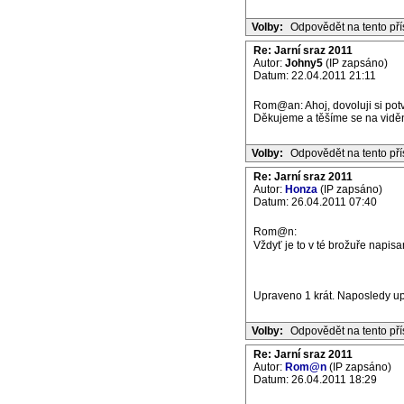
Volby:
Odpovědět na tento př
Re: Jarní sraz 2011
Autor:
Johny5
(IP zapsáno)
Datum: 22.04.2011 21:11
Rom@an: Ahoj, dovoluji si potvr
Děkujeme a těšíme se na vidě
Volby:
Odpovědět na tento př
Re: Jarní sraz 2011
Autor:
Honza
(IP zapsáno)
Datum: 26.04.2011 07:40
Rom@n:
Vždyť je to v té brožuře napisan
Upraveno 1 krát. Naposledy up
Volby:
Odpovědět na tento př
Re: Jarní sraz 2011
Autor:
Rom@n
(IP zapsáno)
Datum: 26.04.2011 18:29