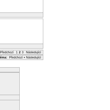
Předchozí
1
2
3
Následující
Téma:
Předchozí
•
Následující