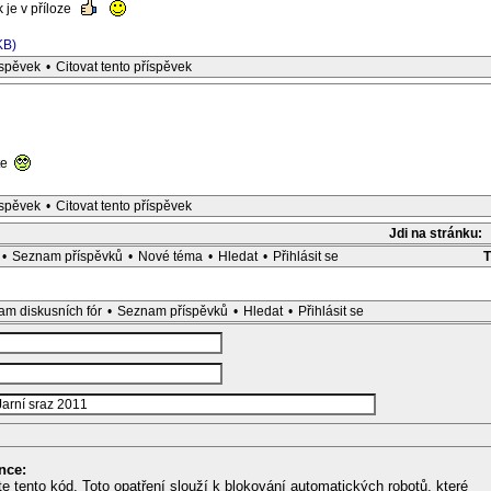
 je v příloze
KB)
íspěvek
•
Citovat tento příspěvek
te
íspěvek
•
Citovat tento příspěvek
Jdi na stránku:
•
Seznam příspěvků
•
Nové téma
•
Hledat
•
Přihlásit se
m diskusních fór
•
Seznam příspěvků
•
Hledat
•
Přihlásit se
nce:
te tento kód. Toto opatření slouží k blokování automatických robotů, které