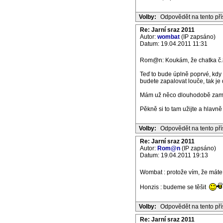
Volby:
Odpovědět na tento př
Re: Jarní sraz 2011
Autor:
wombat
(IP zapsáno)
Datum: 19.04.2011 11:31
Rom@n: Koukám, že chatka č.8
Teď to bude úplně poprvé, kdy 
budete zapalovat louče, tak je
Mám už něco dlouhodobě zamluve
Pěkně si to tam užijte a hlavně 
Volby:
Odpovědět na tento př
Re: Jarní sraz 2011
Autor:
Rom@n
(IP zapsáno)
Datum: 19.04.2011 19:13
Wombat : protože vím, že máte 
Honzis : budeme se těšit
Volby:
Odpovědět na tento př
Re: Jarní sraz 2011