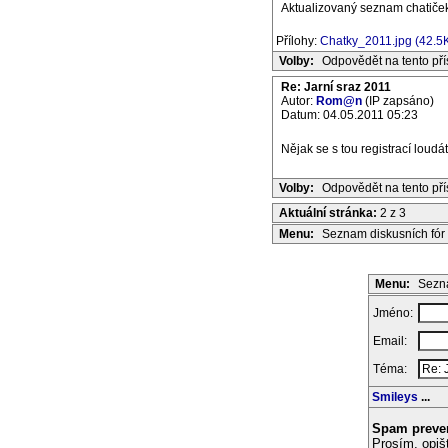
Aktualizovaný seznam chatiček
Přílohy:
Chatky_2011.jpg (42.5
Volby:
Odpovědět na tento př
Re: Jarní sraz 2011
Autor:
Rom@n
(IP zapsáno)
Datum: 04.05.2011 05:23
Nějak se s tou registrací loudá
Volby:
Odpovědět na tento př
Aktuální stránka:
2 z 3
Menu:
Seznam diskusních fór
Menu:
Sezna
Jméno:
Email:
Téma:
Smileys
...
Spam preve
Prosím, opiš