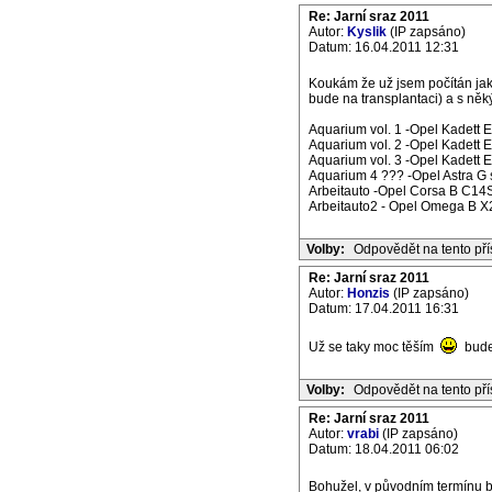
Re: Jarní sraz 2011
Autor:
Kyslik
(IP zapsáno)
Datum: 16.04.2011 12:31
Koukám že už jsem počítán jak
bude na transplantaci) a s něký
Aquarium vol. 1 -Opel Kadett 
Aquarium vol. 2 -Opel Kadett 
Aquarium vol. 3 -Opel Kadett E
Aquarium 4 ??? -Opel Astra G 
Arbeitauto -Opel Corsa B C14S
Arbeitauto2 - Opel Omega B X2
Volby:
Odpovědět na tento př
Re: Jarní sraz 2011
Autor:
Honzis
(IP zapsáno)
Datum: 17.04.2011 16:31
Už se taky moc těším
bude 
Volby:
Odpovědět na tento př
Re: Jarní sraz 2011
Autor:
vrabi
(IP zapsáno)
Datum: 18.04.2011 06:02
Bohužel, v původním termínu b