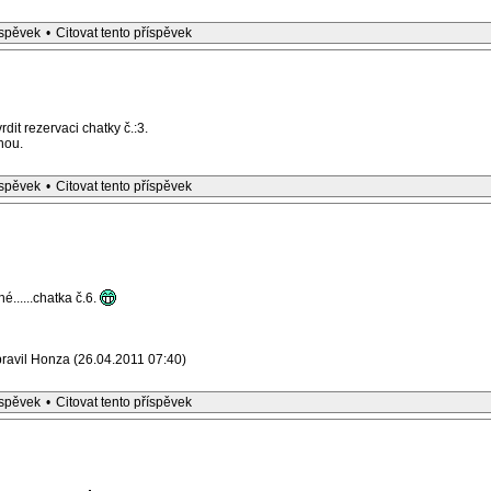
íspěvek
•
Citovat tento příspěvek
dit rezervaci chatky č.:3.
nou.
íspěvek
•
Citovat tento příspěvek
é......chatka č.6.
ravil Honza (26.04.2011 07:40)
íspěvek
•
Citovat tento příspěvek