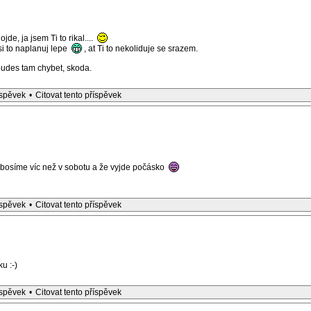
e, ja jsem Ti to rikal....
si to naplanuj lepe
, at Ti to nekoliduje se srazem.
budes tam chybet, skoda.
íspěvek
•
Citovat tento příspěvek
osíme víc než v sobotu a že vyjde počásko
íspěvek
•
Citovat tento příspěvek
u :-)
íspěvek
•
Citovat tento příspěvek