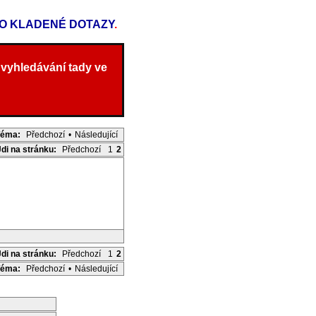
TO KLADENÉ DOTAZY
.
 vyhledávání tady ve
Téma:
Předchozí
•
Následující
Jdi na stránku:
Předchozí
1
2
Jdi na stránku:
Předchozí
1
2
Téma:
Předchozí
•
Následující