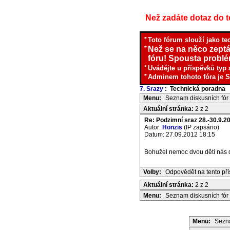
Než zadáte dotaz do te
*
Toto fórum slouží jako te
*
Než se na něco zeptá
fóru! Spousta problém
*
Uvádějte u příspěvků typ 
*
Adminem tohoto fóra je S
7. Srazy
: Technická poradna
I
Menu:
Seznam diskusních fór
Aktuální stránka:
2 z 2
Re: Podzimní sraz 28.-30.9.2
Autor:
Honzis
(IP zapsáno)
Datum: 27.09.2012 18:15
Bohužel nemoc dvou dětí nás do
Volby:
Odpovědět na tento př
Aktuální stránka:
2 z 2
Menu:
Seznam diskusních fór
Menu:
Sezna