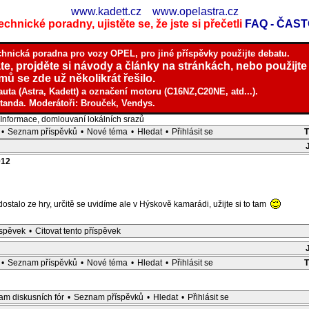
www.kadett.cz
www.opelastra.cz
chnické poradny, ujistěte se, že jste si přečetli
FAQ - ČAS
chnická poradna pro vozy OPEL, pro jiné příspěvky použijte debatu.
te, projděte si návody a články na stránkách, nebo použijte
ů se zde už několikrát řešilo.
auta (Astra, Kadett) a označení motoru (C16NZ,C20NE, atd...).
tanda. Moderátoři: Brouček, Vendys.
nformace, domlouvaní lokálních srazů
•
Seznam příspěvků
•
Nové téma
•
Hledat
•
Přihlásit se
012
stalo ze hry, určitě se uvidíme ale v Hýskově kamarádi, užijte si to tam
íspěvek
•
Citovat tento příspěvek
•
Seznam příspěvků
•
Nové téma
•
Hledat
•
Přihlásit se
m diskusních fór
•
Seznam příspěvků
•
Hledat
•
Přihlásit se