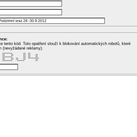
nce:
te tento kód. Toto opatření slouží k blokování automatických robotů, které
m (nevyžádané reklamy).
  ********         **  **        

  **     **        **  **    **  

  **     **        **  **    **  

  ********         **  **    **  

  **     **  **    **  ********* 

  **     **  **    **        **  

  ********    ******         **  