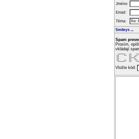
Jméno:
Email:
Téma:
Smileys
...
Spam preve
Prosím, opiš
vkládají spa
  ******   **    **
 **    **  **   ** 
 **        **  **  
 **        *****   
 **        **  **  
 **    **  **   ** 
  ******   **    **
Vložte kód: