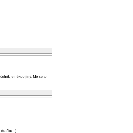
elník je někdo jiný. Mě se to
dračku :-)