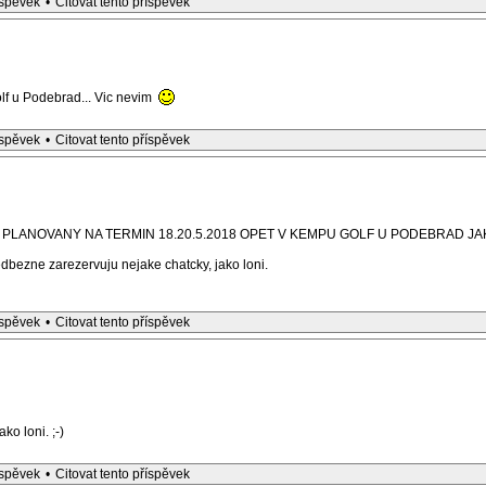
íspěvek
•
Citovat tento příspěvek
lf u Podebrad... Vic nevim
íspěvek
•
Citovat tento příspěvek
JE PLANOVANY NA TERMIN 18.20.5.2018 OPET V KEMPU GOLF U PODEBRAD JA
edbezne zarezervuju nejake chatcky, jako loni.
íspěvek
•
Citovat tento příspěvek
ko loni. ;-)
íspěvek
•
Citovat tento příspěvek