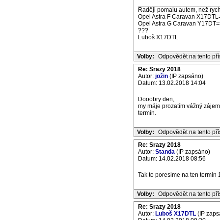
_______________________
Raději pomalu autem, než rych
Opel Astra F Caravan X17DTL
Opel Astra G Caravan Y17DT=
???
Luboš X17DTL
Volby:
Odpovědět na tento př
Re: Srazy 2018
Autor:
jožin
(IP zapsáno)
Datum: 13.02.2018 14:04
Dooobry den,
my máje prozatím vážný zájem 
termín.
Volby:
Odpovědět na tento př
Re: Srazy 2018
Autor:
Standa
(IP zapsáno)
Datum: 14.02.2018 08:56
Tak to poresime na ten termin 
Volby:
Odpovědět na tento př
Re: Srazy 2018
Autor:
Luboš X17DTL
(IP zaps