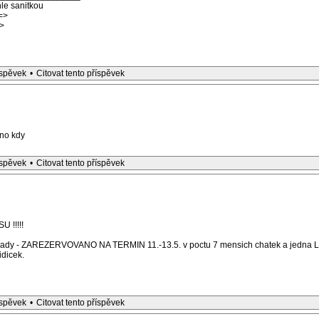
le sanitkou
=>
>
íspěvek
•
Citovat tento příspěvek
dno kdy
íspěvek
•
Citovat tento příspěvek
 !!!!!
rady - ZAREZERVOVANO NA TERMIN 11.-13.5. v poctu 7 mensich chatek a jedna L
idicek.
íspěvek
•
Citovat tento příspěvek