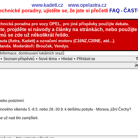
www.kadett.cz
www.opelastra.cz
chnické poradny, ujistěte se, že jste si přečetli
FAQ - ČAS
chnická poradna pro vozy OPEL, pro jiné příspěvky použijte debatu.
te, projděte si návody a články na stránkách, nebo použijte
ů se zde už několikrát řešilo.
auta (Astra, Kadett) a označení motoru (C16NZ,C20NE, atd...).
tanda. Moderátoři: Brouček, Vendys.
nformace, domlouvaní lokálních srazů
•
Seznam příspěvků
•
Nové téma
•
Hledat
•
Přihlásit se
J
nebo podzimní.
ového víkendu 5.-8.5. nebo 28.-30.9. k delšímu pobytu - Morava, jižní Čechy?
e už nad tím zamýšleli.