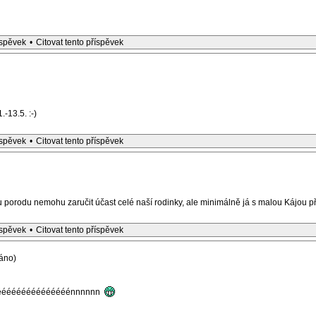
íspěvek
•
Citovat tento příspěvek
-13.5. :-)
íspěvek
•
Citovat tento příspěvek
orodu nemohu zaručit účast celé naší rodinky, ale minimálně já s malou Kájou p
íspěvek
•
Citovat tento příspěvek
áno)
éééééééééééééééééénnnnnn
_________________