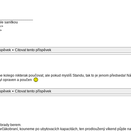
_________________
le sanitkou
=>
>
íspěvek
•
Citovat tento příspěvek
kolego nikterak poučovat, ale pokud myslíš Standu, tak to je jenom předseda! Náč
 byl opraven a poučen
íspěvek
•
Citovat tento příspěvek
ěbrady berem.
určákobraní, kouneme po ubytovacích kapacitách, ten prodloužený víkend půjde na 