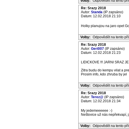
Volby:
Odpovědět na tento př
Re: Srazy 2018
Autor:
Standa
(IP zapsáno)
Datum: 12.02.2018 21:10
Holky planujou na jaro opet Go
Volby:
Odpovědět na tento př
Re: Srazy 2018
Autor:
Geri007
(IP zapsáno)
Datum: 12.02.2018 21:23
LIDICKOVE !!! JARNI SRAZ 
Zitra budu do kempu vilat a pr
Prosim info, kdo zhruba by jel
Volby:
Odpovědět na tento př
Re: Srazy 2018
Autor:
Terez@
(IP zapsáno)
Datum: 12.02.2018 21:34
My jedemeeeeee :-)
Neštovice už nás nepřekvapí, ja
Volby:
Odpovědět na tento př