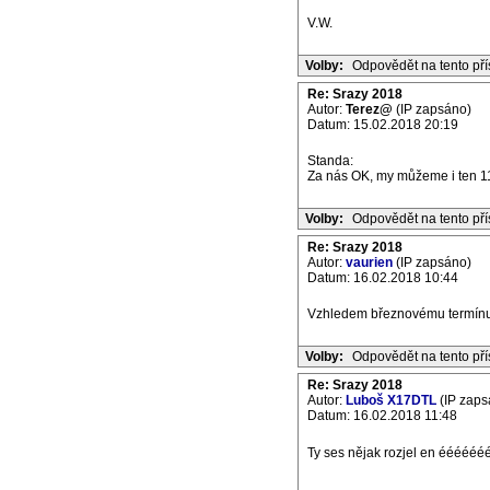
V.W.
Volby:
Odpovědět na tento př
Re: Srazy 2018
Autor:
Terez@
(IP zapsáno)
Datum: 15.02.2018 20:19
Standa:
Za nás OK, my můžeme i ten 11.
Volby:
Odpovědět na tento př
Re: Srazy 2018
Autor:
vaurien
(IP zapsáno)
Datum: 16.02.2018 10:44
Vzhledem březnovému termínu p
Volby:
Odpovědět na tento př
Re: Srazy 2018
Autor:
Luboš X17DTL
(IP zaps
Datum: 16.02.2018 11:48
Ty ses nějak rozjel en ééé
_______________________