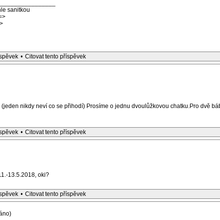
_________________
le sanitkou
=>
>
íspěvek
•
Citovat tento příspěvek
(jeden nikdy neví co se přihodí) Prosíme o jednu dvoulůžkovou chatku.Pro dvě bá
íspěvek
•
Citovat tento příspěvek
11.-13.5.2018, oki?
íspěvek
•
Citovat tento příspěvek
áno)