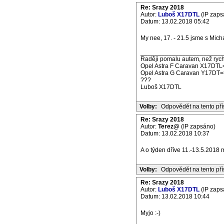
Re: Srazy 2018
Autor:
Luboš X17DTL
(IP zaps
Datum: 13.02.2018 05:42
My nee, 17. - 21.5 jsme s Mic
_______________________
Raději pomalu autem, než rych
Opel Astra F Caravan X17DTL
Opel Astra G Caravan Y17DT=
???
Luboš X17DTL
Volby:
Odpovědět na tento př
Re: Srazy 2018
Autor:
Terez@
(IP zapsáno)
Datum: 13.02.2018 10:37
A o týden dříve 11.-13.5.2018 
Volby:
Odpovědět na tento př
Re: Srazy 2018
Autor:
Luboš X17DTL
(IP zaps
Datum: 13.02.2018 10:44
Myjo :-)