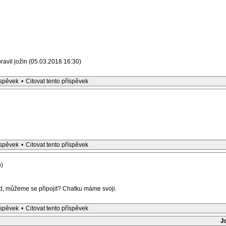
avil jožin (05.03.2018 16:30)
íspěvek
•
Citovat tento příspěvek
íspěvek
•
Citovat tento příspěvek
)
nd, můžeme se připojit? Chatku máme svoji.
íspěvek
•
Citovat tento příspěvek
J