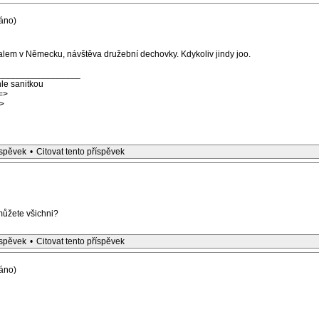
áno)
halem v Německu, návštěva družební dechovky. Kdykoliv jindy joo.
_________________
le sanitkou
=>
>
íspěvek
•
Citovat tento příspěvek
můžete všichni?
íspěvek
•
Citovat tento příspěvek
áno)