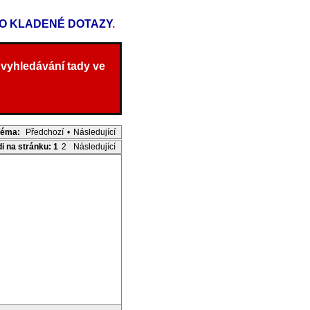
TO KLADENÉ DOTAZY
.
 vyhledávání tady ve
Téma:
Předchozí
•
Následující
di na stránku:
1
2
Následující