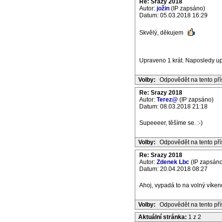
Re: Srazy 2018
Autor:
jožin
(IP zapsáno)
Datum: 05.03.2018 16:29
Skvělý, děkujem
Upraveno 1 krát. Naposledy upr
Volby:
Odpovědět na tento př
Re: Srazy 2018
Autor:
Terez@
(IP zapsáno)
Datum: 08.03.2018 21:18
Supeeeer, těšíme se. :-)
Volby:
Odpovědět na tento př
Re: Srazy 2018
Autor:
Zdenek Lbc
(IP zapsáno
Datum: 20.04.2018 08:27
Ahoj, vypadá to na volný víke
Volby:
Odpovědět na tento př
Aktuální stránka:
1 z 2