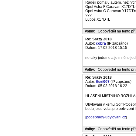
Raději pomalu autem, než rych
Opel Astra F Caravan X17DTL
Opel Astra G Caravan Y17DT=
???
Luboš X17DTL
Volby:
Odpovědět na tento př
Re: Srazy 2018
Autor:
cobra
(IP zapsáno)
Datum: 17.02.2018 15:15
no taky jedeme a je mně to je
Volby:
Odpovědět na tento př
Re: Srazy 2018
Autor:
Geri007
(IP zapsáno)
Datum: 05.03.2018 16:22
HLASENI MISTNIHO ROZHLASU
Ubytovani v kemu Golf POděb
budu jeste volat pro potvrzeni l
[
podebrady-ubytovani.cz
]
Volby:
Odpovědět na tento př