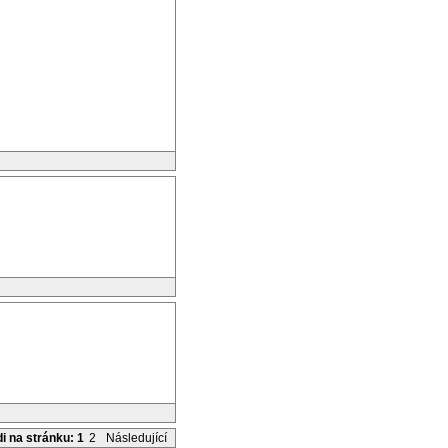
di na stránku:
1
2
Následující