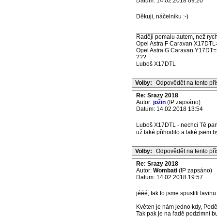
Datum: 14.02.2018 09:20
Děkuji, náčelníku :-)
_______________________
Raději pomalu autem, než rych
Opel Astra F Caravan X17DTL
Opel Astra G Caravan Y17DT=
???
Luboš X17DTL
Volby:
Odpovědět na tento př
Re: Srazy 2018
Autor:
jožin
(IP zapsáno)
Datum: 14.02.2018 13:54
Luboš X17DTL - nechci Tě pane 
už také přihodilo a také jsem
Volby:
Odpovědět na tento př
Re: Srazy 2018
Autor:
Wombati
(IP zapsáno)
Datum: 14.02.2018 19:57
jééé, tak to jsme spustili lavinu
Květen je nám jedno kdy, Pod
Tak pak je na řadě podzimní b