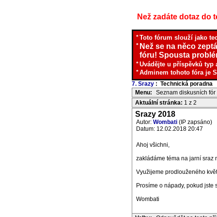
Než zadáte dotaz do te
*
Toto fórum slouží jako te
*
Než se na něco zeptá
fóru! Spousta problém
*
Uvádějte u příspěvků typ 
*
Adminem tohoto fóra je S
7. Srazy
: Technická poradna
I
Menu:
Seznam diskusních fór
Aktuální stránka:
1 z 2
Srazy 2018
Autor:
Wombati
(IP zapsáno)
Datum: 12.02.2018 20:47
Ahoj všichni,
zakládáme téma na jarní sraz 
Využijeme prodlouženého květn
Prosíme o nápady, pokud jste s
Wombati