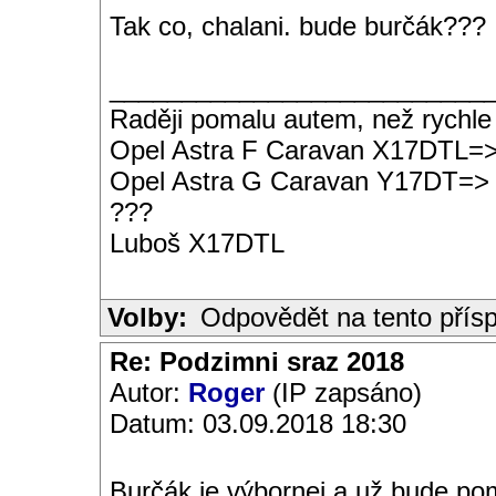
Tak co, chalani. bude burčák???
__________________________
Raději pomalu autem, než rychle
Opel Astra F Caravan X17DTL=
Opel Astra G Caravan Y17DT=>
???
Luboš X17DTL
Volby:
Odpovědět na tento přís
Re: Podzimni sraz 2018
Autor:
Roger
(IP zapsáno)
Datum: 03.09.2018 18:30
Burčák je výbornej a už bude poma