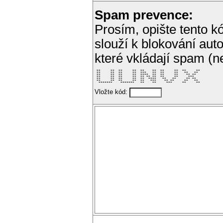
Spam prevence:
Prosím, opište tento kó
slouží k blokování aut
které vkládají spam (
 **     **  **     **  **    **  **     **  **     ** 

 **     **  **     **  ***   **  **     **   **   **  

 **     **  **     **  ****  **  **     **    ** **   

 **     **  **     **  ** ** **  **     **     ***    

 **     **  **     **  **  ****   **   **     ** **   

 **     **  **     **  **   ***    ** **     **   **  

  *******    *******   **    **     ***     **     ** 
Vložte kód: