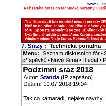
www.kadett
Než zadáte dotaz do technické poradny, ujistěte
*
Toto fórum slouží jako technická poradna pro vozy OPE
*
Než se na něco zeptáte, projděte si návody a
fóru! Spousta problémů se zde už několikrát ř
*
Uvádějte u příspěvků typ auta (Astra, Kadett) a označen
*
Adminem tohoto fóra je Standa. Moderátoři: Brouček, 
7. Srazy
: Technická poradna
I
Menu:
Seznam diskusních fór
•
příspěvků
•
Nové téma
•
Hledat
•
P
Podzimni sraz 2018
Autor:
Standa
(IP zapsáno)
Datum: 10.07.2018 19:04
Tak co kamaradi, nejake navrhy :