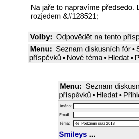
Na jaře to napravíme předsedo. D
rozjedem &#128521;
Volby:
Odpovědět na tento přís
Menu:
Seznam diskusních fór
•
příspěvků
•
Nové téma
•
Hledat
•
P
Menu:
Seznam diskusn
příspěvků
•
Hledat
•
Přihl
Jméno:
Email:
Téma:
Smileys
...