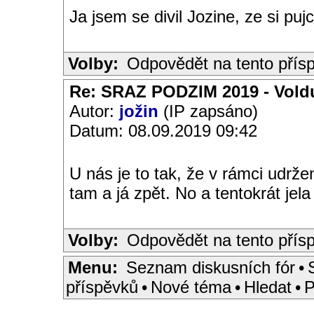
Ja jsem se divil Jozine, ze si pu
Volby:
Odpovědět na tento přís
Re: SRAZ PODZIM 2019 - Vold
Autor:
jožin
(IP zapsáno)
Datum: 08.09.2019 09:42
U nás je to tak, že v rámci udrže
tam a já zpět. No a tentokrát jela 
Volby:
Odpovědět na tento přís
Menu:
Seznam diskusních fór
•
příspěvků
•
Nové téma
•
Hledat
•
P