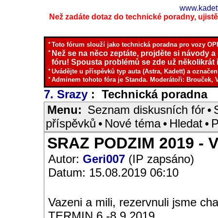
www.kadett
Než zadáte dotaz do technické poradny, ujistěte
*
Toto fórum slouží jako technická poradna pro vozy OPE
*
Než se na něco zeptáte, projděte si návody a
fóru! Spousta problémů se zde už několikrát ř
*
Uvádějte u příspěvků typ auta (Astra, Kadett) a označen
*
Adminem tohoto fóra je Standa. Moderátoři: Brouček, 
7. Srazy
: Technická poradna
I
Menu:
Seznam diskusních fór
•
příspěvků
•
Nové téma
•
Hledat
•
P
SRAZ PODZIM 2019 - V
Autor:
Geri007
(IP zapsáno)
Datum: 15.08.2019 06:10
Vazeni a mili, rezervnuli jsme 
TERMIN 6.-8.9.2019