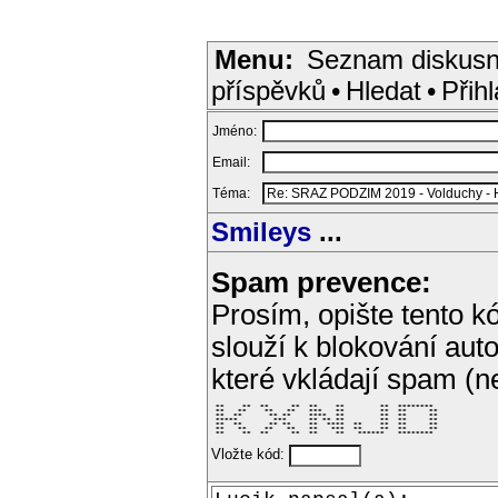
Menu:
Seznam diskusn
příspěvků
•
Hledat
•
Přihl
Jméno:
Email:
Téma:
Smileys
...
Spam prevence:
Prosím, opište tento kó
slouží k blokování aut
které vkládají spam (
 **    **  **     **  **    **        **  ********  

 **   **    **   **   ***   **        **  **     ** 

 **  **      ** **    ****  **        **  **     ** 

 *****        ***     ** ** **        **  **     ** 

 **  **      ** **    **  ****  **    **  **     ** 

 **   **    **   **   **   ***  **    **  **     ** 

 **    **  **     **  **    **   ******   ********  
Vložte kód: