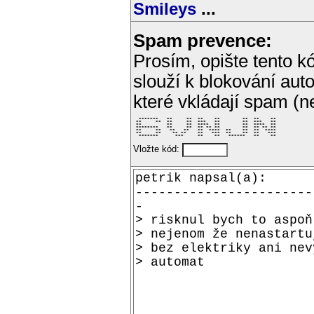
Smileys
...
Spam prevence:
Prosím, opište tento kó
slouží k blokování aut
které vkládají spam (
  *******   **     **  **    **        **  **    ** 

 **     **  **     **  ***   **        **  ***   ** 

 **         **     **  ****  **        **  ****  ** 

 ********   **     **  ** ** **        **  ** ** ** 

 **     **   **   **   **  ****  **    **  **  **** 

 **     **    ** **    **   ***  **    **  **   *** 

  *******      ***     **    **   ******   **    ** 
Vložte kód: