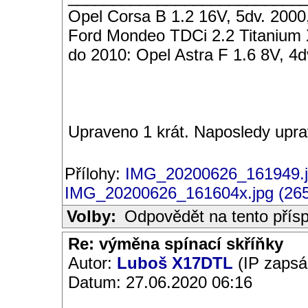
Opel Corsa B 1.2 16V, 5dv. 200
Ford Mondeo TDCi 2.2 Titanium
do 2010: Opel Astra F 1.6 8V, 
Upraveno 1 krát. Naposledy uprav
Přílohy:
IMG_20200626_161949.j
IMG_20200626_161604x.jpg (26
Volby:
Odpovědět na tento přís
Re: výměna spínací skříňky
Autor:
Luboš X17DTL
(IP zapsá
Datum: 27.06.2020 06:16