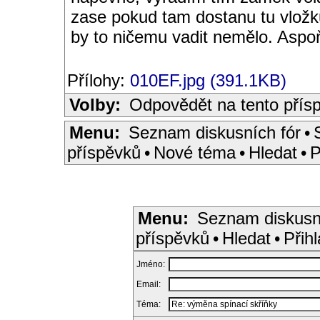
zase pokud tam dostanu tu vložku
by to ničemu vadit nemělo. Aspoň 
Přílohy:
010EF.jpg (391.1KB)
Volby:
Odpovědět na tento přís
Menu:
Seznam diskusních fór
•
příspěvků
•
Nové téma
•
Hledat
•
P
Menu:
Seznam diskusn
příspěvků
•
Hledat
•
Přihl
Jméno:
Email:
Téma: