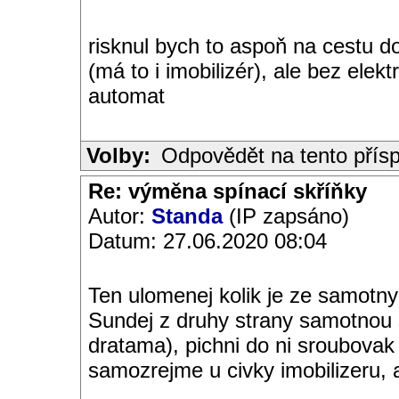
risknul bych to aspoň na cestu d
(má to i imobilizér), ale bez elekt
automat
Volby:
Odpovědět na tento přís
Re: výměna spínací skříňky
Autor:
Standa
(IP zapsáno)
Datum: 27.06.2020 08:04
Ten ulomenej kolik je ze samotny 
Sundej z druhy strany samotnou 
dratama), pichni do ni sroubovak 
samozrejme u civky imobilizeru, 