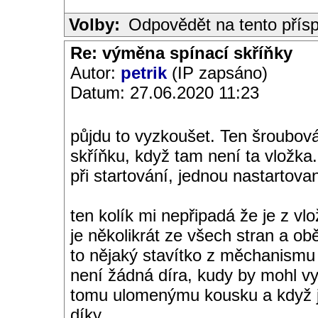
Volby:
Odpovědět na tento přís
Re: výměna spínací skříňky
Autor:
petrik
(IP zapsáno)
Datum: 27.06.2020 11:23
půjdu to vyzkoušet. Ten šroubová
skříňku, když tam není ta vložka.
při startování, jednou nastarto
ten kolík mi nepřipadá že je z v
je několikrát ze všech stran a obě
to nějaký stavítko z měchanismu
není žádná díra, kudy by mohl vy
tomu ulomenýmu kousku a když js
díky