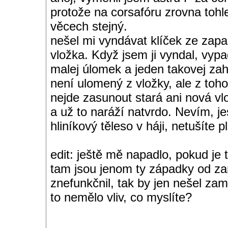
protože na corsafóru zrovna tohle
věcech stejný.
nešel mi vyndávat klíček ze zapal
vložka. Když jsem ji vyndal, vyp
malej úlomek a jeden takovej zahl
není ulomený z vložky, ale z toh
nejde zasunout stará ani nová v
a už to naráží natvrdo. Nevím, je
hliníkový těleso v háji, netušíte p
edit: ještě mě napadlo, pokud je 
tam jsou jenom ty západky od za
znefunkčnil, tak by jen nešel zam
to nemělo vliv, co myslíte?
__________________________