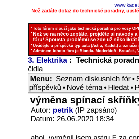
www.kadett
Než zadáte dotaz do technické poradny, ujistěte
*
Toto fórum slouží jako technická poradna pro vozy OPE
*
Než se na něco zeptáte, projděte si návody a
fóru! Spousta problémů se zde už několikrát ř
*
Uvádějte u příspěvků typ auta (Astra, Kadett) a označen
*
Adminem tohoto fóra je Standa. Moderátoři: Brouček, 
3. Elektrika
: Technická porad
čidla
Menu:
Seznam diskusních fór
•
příspěvků
•
Nové téma
•
Hledat
•
P
výměna spínací skříňk
Autor:
petrik
(IP zapsáno)
Datum: 26.06.2020 18:34
ahoj, vyměnil jsem astru F za co