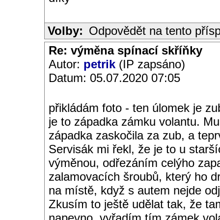
Volby:
Odpovědět na tento přís
Re: výměna spínací skříňky
Autor:
petrik
(IP zapsáno)
Datum: 05.07.2020 07:05
přikládám foto - ten úlomek je zub
je to západka zámku volantu. Mus
západka zaskočila za zub, a tepr
Servisák mi řekl, že je to u star
výměnou, odřezáním celýho zapa
zalamovacích šroubů, který ho drž
na místě, když s autem nejde odj
Zkusím to ještě udělat tak, že t
napevno, vyřadím tím zámek vola