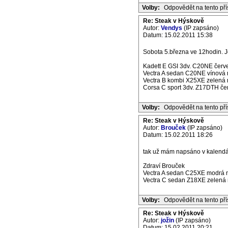
Volby:
Odpovědět na tento př
Re: Steak v Hýskově
Autor:
Vendys
(IP zapsáno)
Datum: 15.02.2011 15:38
Sobota 5.března ve 12hodin. J
Kadett E GSI 3dv. C20NE červe
Vectra A sedan C20NE vínová m
Vectra B kombi X25XE zelená m
Corsa C sport 3dv. Z17DTH če
Volby:
Odpovědět na tento př
Re: Steak v Hýskově
Autor:
Brouček
(IP zapsáno)
Datum: 15.02.2011 18:26
tak už mám napsáno v kalendáři,
Zdraví Brouček
Vectra A sedan C25XE modrá m
Vectra C sedan Z18XE zelená m
Volby:
Odpovědět na tento př
Re: Steak v Hýskově
Autor:
jožin
(IP zapsáno)
Datum: 15.02.2011 20:21