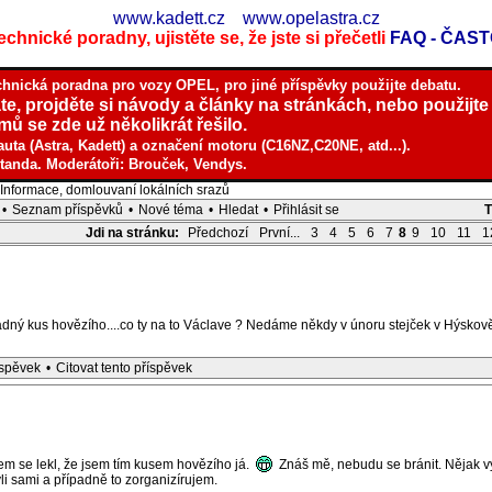
www.kadett.cz
www.opelastra.cz
chnické poradny, ujistěte se, že jste si přečetli
FAQ - ČAS
chnická poradna pro vozy OPEL, pro jiné příspěvky použijte debatu.
te, projděte si návody a články na stránkách, nebo použijte
ů se zde už několikrát řešilo.
auta (Astra, Kadett) a označení motoru (C16NZ,C20NE, atd...).
tanda. Moderátoři: Brouček, Vendys.
nformace, domlouvaní lokálních srazů
•
Seznam příspěvků
•
Nové téma
•
Hledat
•
Přihlásit se
Jdi na stránku:
Předchozí
První...
3
4
5
6
7
8
9
10
11
1
dný kus hovězího....co ty na to Václave ? Nedáme někdy v únoru stejček v Hýsko
íspěvek
•
Citovat tento příspěvek
jsem se lekl, že jsem tím kusem hovězího já.
Znáš mě, nebudu se bránit. Nějak vy
li sami a případně to zorganizírujem.