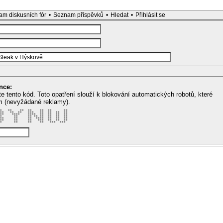
m diskusních fór
•
Seznam příspěvků
•
Hledat
•
Přihlásit se
nce:
te tento kód. Toto opatření slouží k blokování automatických robotů, které
m (nevyžádané reklamy).
*   **    **  **    **  **      ** 

**   **  **   ***   **  **  **  ** 

**    ****    ****  **  **  **  ** 

*      **     ** ** **  **  **  ** 

**     **     **  ****  **  **  ** 

**     **     **   ***  **  **  ** 

*      **     **    **   ***  ***  