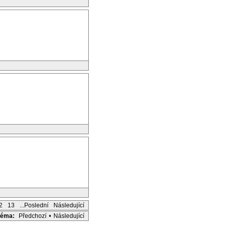
2
13
...Poslední
Následující
Téma:
Předchozí
•
Následující