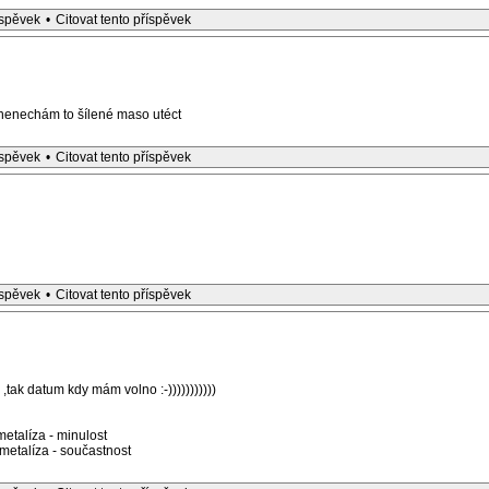
íspěvek
•
Citovat tento příspěvek
nenechám to šílené maso utéct
íspěvek
•
Citovat tento příspěvek
íspěvek
•
Citovat tento příspěvek
,tak datum kdy mám volno :-)))))))))))
etalíza - minulost
etalíza - součastnost