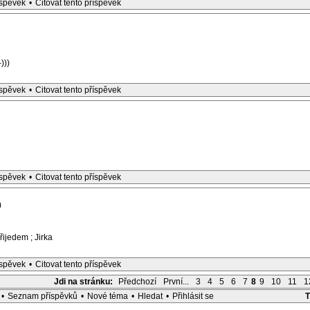
íspěvek
•
Citovat tento příspěvek
)))
íspěvek
•
Citovat tento příspěvek
íspěvek
•
Citovat tento příspěvek
)
přijedem ; Jirka
íspěvek
•
Citovat tento příspěvek
Jdi na stránku:
Předchozí
První...
3
4
5
6
7
8
9
10
11
1
•
Seznam příspěvků
•
Nové téma
•
Hledat
•
Přihlásit se