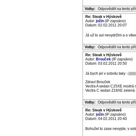
Volby:
Odpovědět na tento př
Re: Steak v Hýskově
Autor:
jožin
(IP zapsáno)
Datum: 02.02.2011 20:07
Já už to asi nevydržim a o víke
Volby:
Odpovědět na tento př
Re: Steak v Hýskově
Autor:
Brouček
(IP zapsáno)
Datum: 03.02.2011 20:50
Já bych jel v sobotu taky :-)))))))
Zdraví Brouček
Vectra A sedan C25XE modrá m
Vectra C sedan Z18XE zelená m
Volby:
Odpovědět na tento př
Re: Steak v Hýskově
Autor:
jožin
(IP zapsáno)
Datum: 04.02.2011 20:40
Bohužel to zase nevyjde, v sobo