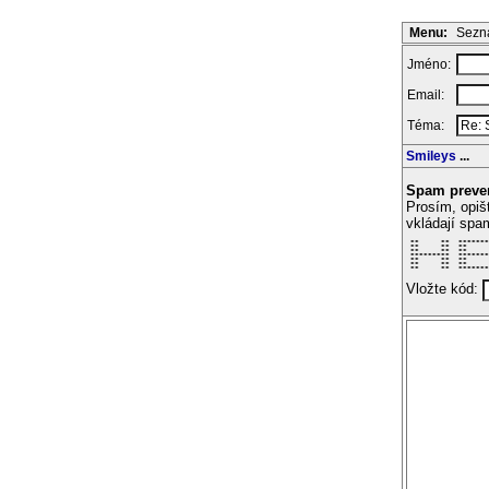
Menu:
Sezna
Jméno:
Email:
Téma:
Smileys
...
Spam preve
Prosím, opiš
vkládají spa
 **     **  *******
 **     **  **     
 **     **  **     
 *********  *******
 **     **  **     
 **     **  **     
 **     **  *******
Vložte kód: