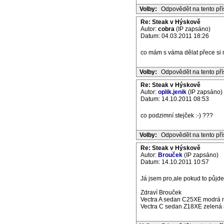
Volby:
Odpovědět na tento př
Re: Steak v Hýskově
Autor:
cobra
(IP zapsáno)
Datum: 04.03.2011 18:26
co mám s váma dělat přece si 
Volby:
Odpovědět na tento př
Re: Steak v Hýskově
Autor:
oplik.jenik
(IP zapsáno)
Datum: 14.10.2011 08:53
co podzimní stejček :-) ???
Volby:
Odpovědět na tento př
Re: Steak v Hýskově
Autor:
Brouček
(IP zapsáno)
Datum: 14.10.2011 10:57
Já jsem pro,ale pokud to půjde 
Zdraví Brouček
Vectra A sedan C25XE modrá m
Vectra C sedan Z18XE zelená m