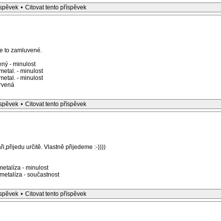
íspěvek
•
Citovat tento příspěvek
e to zamluvené.
ný - minulost
etal. - minulost
etal. - minulost
rvená
íspěvek
•
Citovat tento příspěvek
přijedu určitě. Vlastně přijedeme :-))))
etalíza - minulost
etalíza - součastnost
íspěvek
•
Citovat tento příspěvek