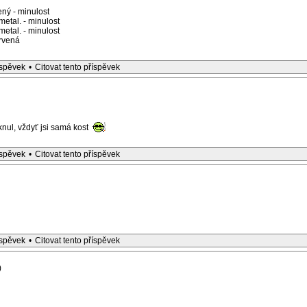
ný - minulost
etal. - minulost
etal. - minulost
rvená
íspěvek
•
Citovat tento příspěvek
ul, vždyť jsi samá kost
íspěvek
•
Citovat tento příspěvek
íspěvek
•
Citovat tento příspěvek
)