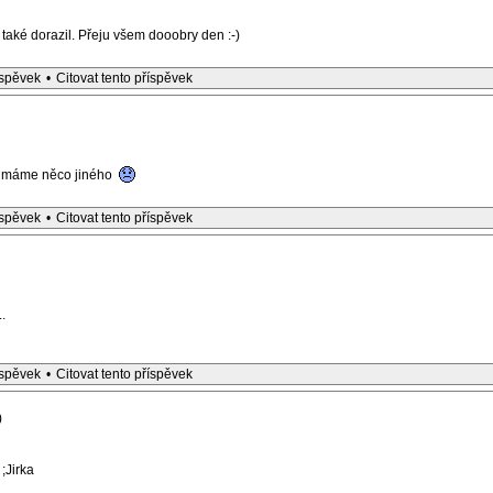
také dorazil. Přeju všem dooobry den :-)
íspěvek
•
Citovat tento příspěvek
Už máme něco jiného
íspěvek
•
Citovat tento příspěvek
..
íspěvek
•
Citovat tento příspěvek
)
;Jirka