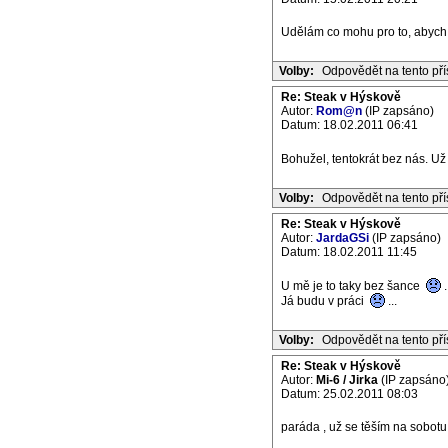
Udělám co mohu pro to, abych 
Volby:
Odpovědět na tento př
Re: Steak v Hýskově
Autor:
Rom@n
(IP zapsáno)
Datum: 18.02.2011 06:41
Bohužel, tentokrát bez nás. 
Volby:
Odpovědět na tento př
Re: Steak v Hýskově
Autor:
JardaGSi
(IP zapsáno)
Datum: 18.02.2011 11:45
U mě je to taky bez šance
.
Já budu v práci
...
Volby:
Odpovědět na tento př
Re: Steak v Hýskově
Autor:
Mi-6 / Jirka
(IP zapsáno
Datum: 25.02.2011 08:03
paráda , už se těším na sobotu 