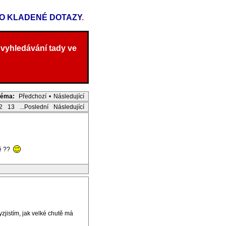
TO KLADENÉ DOTAZY
.
 vyhledávání tady ve
Téma:
Předchozí
•
Následující
2
13
...Poslední
Následující
vě ??
zjistím, jak velké chutě má