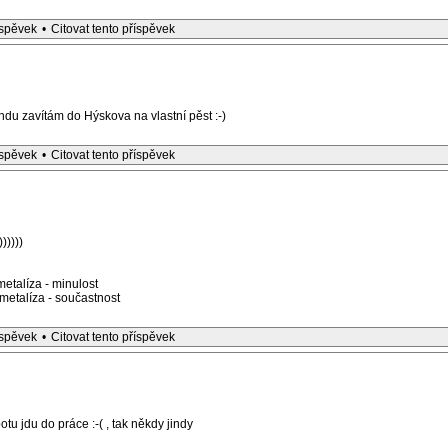
íspěvek
•
Citovat tento příspěvek
ndu zavítám do Hýskova na vlastní pěst :-)
íspěvek
•
Citovat tento příspěvek
)))))
etalíza - minulost
etalíza - součastnost
íspěvek
•
Citovat tento příspěvek
tu jdu do práce :-( , tak někdy jindy