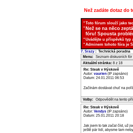
Než zadáte dotaz do te
*
Toto fórum slouží jako te
*
Než se na něco zeptá
fóru! Spousta problém
*
Uvádějte u příspěvků typ 
*
Adminem tohoto fóra je S
7. Srazy
: Technická poradna
I
Menu:
Seznam diskusních fór
Aktuální stránka:
8 z 18
Re: Steak v Hýskově
Autor:
vaurien
(IP zapsáno)
Datum: 24.01.2011 06:53
Začínám dostávat chuť na pořá
Volby:
Odpovědět na tento př
Re: Steak v Hýskově
Autor:
Vendys
(IP zapsáno)
Datum: 25.01.2011 20:18
Jak jsem to tak začal číst, už 
ještě pár lidí, abysme tam neby