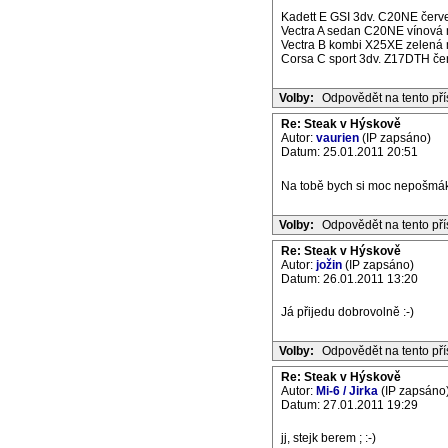
Kadett E GSI 3dv. C20NE červe
Vectra A sedan C20NE vínová m
Vectra B kombi X25XE zelená m
Corsa C sport 3dv. Z17DTH če
Volby:
Odpovědět na tento př
Re: Steak v Hýskově
Autor:
vaurien
(IP zapsáno)
Datum: 25.01.2011 20:51
Na tobě bych si moc nepošmákn
Volby:
Odpovědět na tento př
Re: Steak v Hýskově
Autor:
jožin
(IP zapsáno)
Datum: 26.01.2011 13:20
Já přijedu dobrovolně :-)
Volby:
Odpovědět na tento př
Re: Steak v Hýskově
Autor:
Mi-6 / Jirka
(IP zapsáno
Datum: 27.01.2011 19:29
jj, stejk berem ; :-)