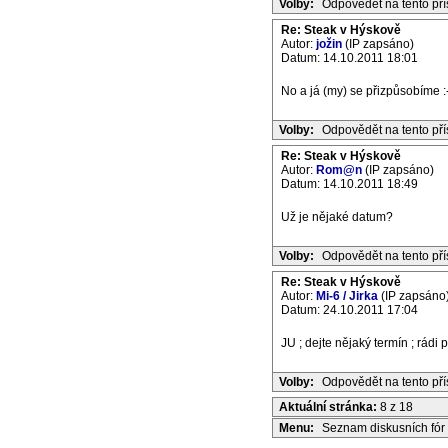
Volby:
Odpovědět na tento př
Re: Steak v Hýskově
Autor:
jožin
(IP zapsáno)
Datum: 14.10.2011 18:01
No a já (my) se přizpůsobíme :-
Volby:
Odpovědět na tento př
Re: Steak v Hýskově
Autor:
Rom@n
(IP zapsáno)
Datum: 14.10.2011 18:49
Už je nějaké datum?
Volby:
Odpovědět na tento př
Re: Steak v Hýskově
Autor:
Mi-6 / Jirka
(IP zapsáno
Datum: 24.10.2011 17:04
JU ; dejte nějaký termín ; rádi 
Volby:
Odpovědět na tento př
Aktuální stránka:
8 z 18
Menu:
Seznam diskusních fór