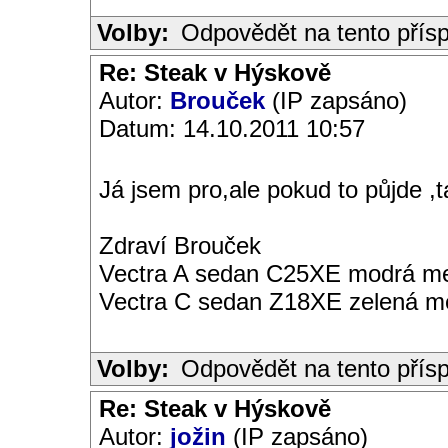
Volby:
Odpovědět na tento přís
Re: Steak v Hýskově
Autor:
Brouček
(IP zapsáno)
Datum: 14.10.2011 10:57
Já jsem pro,ale pokud to půjde ,t
Zdraví Brouček
Vectra A sedan C25XE modrá met
Vectra C sedan Z18XE zelená me
Volby:
Odpovědět na tento přís
Re: Steak v Hýskově
Autor:
jožin
(IP zapsáno)