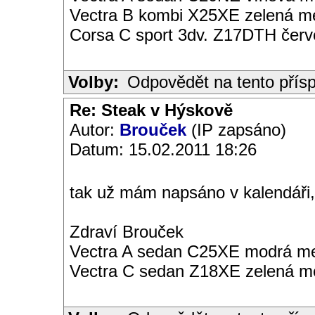
Vectra B kombi X25XE zelená met
Corsa C sport 3dv. Z17DTH čer
Volby:
Odpovědět na tento přís
Re: Steak v Hýskově
Autor:
Brouček
(IP zapsáno)
Datum: 15.02.2011 18:26
tak už mám napsáno v kalendáři,př
Zdraví Brouček
Vectra A sedan C25XE modrá met
Vectra C sedan Z18XE zelená me