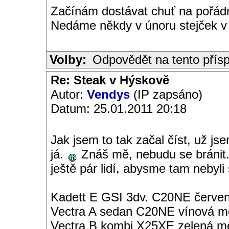
Začínám dostávat chuť na pořádn
Nedáme někdy v únoru stejček 
Volby:
Odpovědět na tento přís
Re: Steak v Hýskově
Autor:
Vendys
(IP zapsáno)
Datum: 25.01.2011 20:18
Jak jsem to tak začal číst, už j
já.
Znáš mě, nebudu se bránit. 
ještě pár lidí, abysme tam nebyli
Kadett E GSI 3dv. C20NE červen
Vectra A sedan C20NE vínová met
Vectra B kombi X25XE zelená met