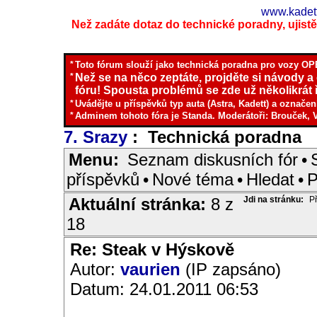
www.kadett
Než zadáte dotaz do technické poradny, ujistěte
*
Toto fórum slouží jako technická poradna pro vozy OPE
*
Než se na něco zeptáte, projděte si návody a
fóru! Spousta problémů se zde už několikrát ř
*
Uvádějte u příspěvků typ auta (Astra, Kadett) a označen
*
Adminem tohoto fóra je Standa. Moderátoři: Brouček, 
7. Srazy
: Technická poradna
I
Menu:
Seznam diskusních fór
•
příspěvků
•
Nové téma
•
Hledat
•
P
Aktuální stránka:
8 z
Jdi na stránku:
P
18
Re: Steak v Hýskově
Autor:
vaurien
(IP zapsáno)
Datum: 24.01.2011 06:53