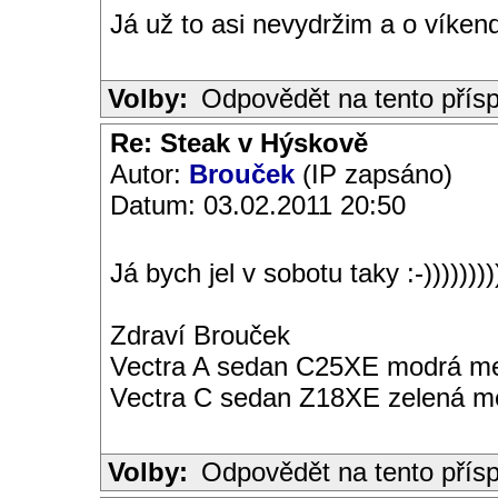
Já už to asi nevydržim a o víken
Volby:
Odpovědět na tento přís
Re: Steak v Hýskově
Autor:
Brouček
(IP zapsáno)
Datum: 03.02.2011 20:50
Já bych jel v sobotu taky :-))))))))
Zdraví Brouček
Vectra A sedan C25XE modrá met
Vectra C sedan Z18XE zelená me
Volby:
Odpovědět na tento přís