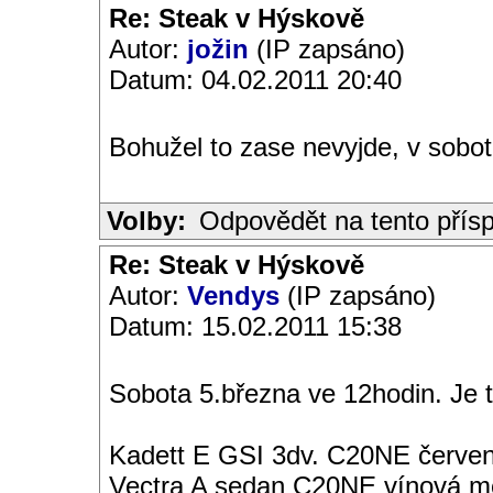
Re: Steak v Hýskově
Autor:
jožin
(IP zapsáno)
Datum: 04.02.2011 20:40
Bohužel to zase nevyjde, v sobotu
Volby:
Odpovědět na tento přís
Re: Steak v Hýskově
Autor:
Vendys
(IP zapsáno)
Datum: 15.02.2011 15:38
Sobota 5.března ve 12hodin. Je 
Kadett E GSI 3dv. C20NE červen
Vectra A sedan C20NE vínová met