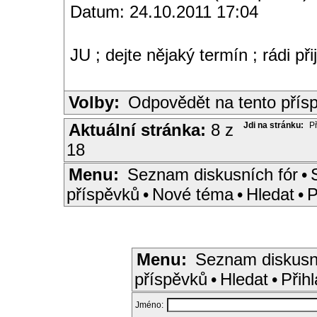
Datum: 24.10.2011 17:04
JU ; dejte nějaký termín ; rádi př
Volby:
Odpovědět na tento přís
Aktuální stránka:
8 z
Jdi na stránku:
P
18
Menu:
Seznam diskusních fór
•
příspěvků
•
Nové téma
•
Hledat
•
P
Menu:
Seznam diskusn
příspěvků
•
Hledat
•
Přihl
Jméno: