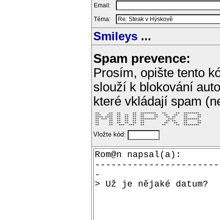
Email:
Téma:
Smileys
...
Spam prevence:
Prosím, opište tento kó
slouží k blokování aut
které vkládají spam (
 **     **  **      **  ********   **     **  ********  

 ***   ***  **  **  **  **     **   **   **   **     ** 

 **** ****  **  **  **  **     **    ** **    **     ** 

 ** *** **  **  **  **  ********      ***     ********  

 **     **  **  **  **  **           ** **    **     ** 

 **     **  **  **  **  **          **   **   **     ** 

 **     **   ***  ***   **         **     **  ********  
Vložte kód: