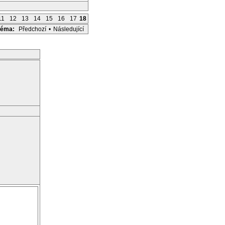
11
12
13
14
15
16
17
18
Téma:
Předchozí
•
Následující