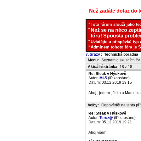
Než zadáte dotaz do te
*
Toto fórum slouží jako te
*
Než se na něco zeptá
fóru! Spousta problém
*
Uvádějte u příspěvků typ 
*
Adminem tohoto fóra je S
7. Srazy
: Technická poradna
I
Menu:
Seznam diskusních fór
Aktuální stránka:
18 z 18
Re: Steak v Hýskově
Autor:
Mi-5
(IP zapsáno)
Datum: 03.12.2019 19:15
Ahoj ; jedem , Jirka a Marcelka
Volby:
Odpovědět na tento př
Re: Steak v Hýskově
Autor:
Terez@
(IP zapsáno)
Datum: 05.12.2019 19:21
Ahoj všem,