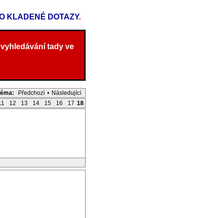
TO KLADENÉ DOTAZY
.
 vyhledávání tady ve
Téma:
Předchozí
•
Následující
11
12
13
14
15
16
17
18