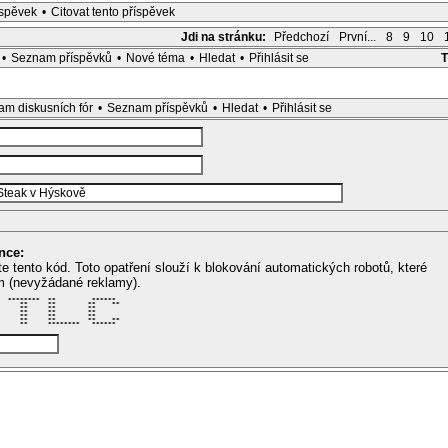
íspěvek
•
Citovat tento příspěvek
Jdi na stránku:
Předchozí
První...
8
9
10
•
Seznam příspěvků
•
Nové téma
•
Hledat
•
Přihlásit se
m diskusních fór
•
Seznam příspěvků
•
Hledat
•
Přihlásit se
nce:
te tento kód. Toto opatření slouží k blokování automatických robotů, které
m (nevyžádané reklamy).
  ********  **         ******  

     **     **        **    ** 

     **     **        **       

     **     **        **       

     **     **        **       

     **     **        **    ** 

     **     ********   ******  