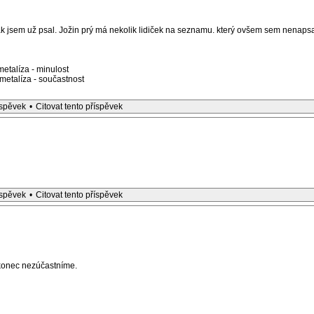
ak jsem už psal. Jožin prý má nekolik lidiček na seznamu. který ovšem sem nenapsa
etalíza - minulost
etalíza - součastnost
íspěvek
•
Citovat tento příspěvek
íspěvek
•
Citovat tento příspěvek
akonec nezúčastníme.