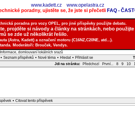
www.kadett.cz
www.opelastra.cz
chnické poradny, ujistěte se, že jste si přečetli
FAQ - ČAS
chnická poradna pro vozy OPEL, pro jiné příspěvky použijte debatu.
te, projděte si návody a články na stránkách, nebo použijte
ů se zde už několikrát řešilo.
auta (Astra, Kadett) a označení motoru (C16NZ,C20NE, atd...).
tanda. Moderátoři: Brouček, Vendys.
nformace, domlouvaní lokálních srazů
•
Seznam příspěvků
•
Nové téma
•
Hledat
•
Přihlásit se
Jdi na stránku:
Předchozí
První...
8
9
10
íspěvek
•
Citovat tento příspěvek