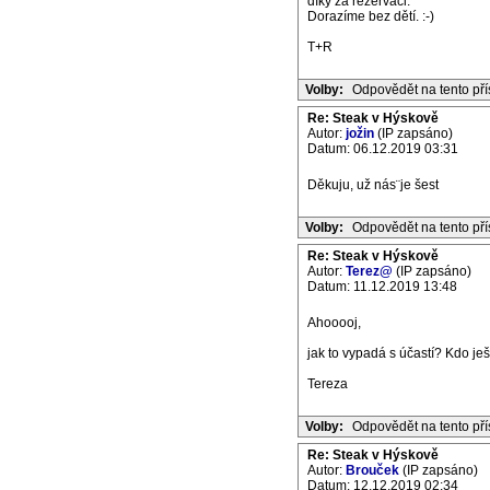
díky za rezervaci.
Dorazíme bez dětí. :-)
T+R
Volby:
Odpovědět na tento př
Re: Steak v Hýskově
Autor:
jožin
(IP zapsáno)
Datum: 06.12.2019 03:31
Děkuju, už nás¨je šest
Volby:
Odpovědět na tento př
Re: Steak v Hýskově
Autor:
Terez@
(IP zapsáno)
Datum: 11.12.2019 13:48
Ahooooj,
jak to vypadá s účastí? Kdo je
Tereza
Volby:
Odpovědět na tento př
Re: Steak v Hýskově
Autor:
Brouček
(IP zapsáno)
Datum: 12.12.2019 02:34