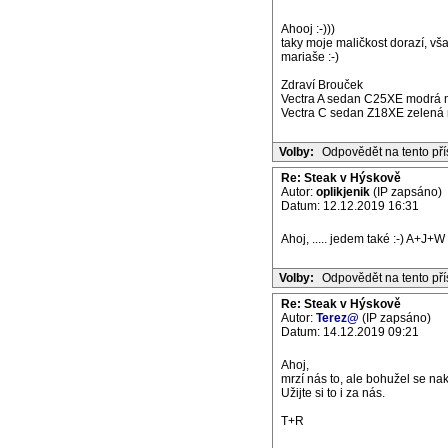
Ahooj :-)))
taky moje maličkost dorazí, vš
mariaše :-)
Zdraví Brouček
Vectra A sedan C25XE modrá m
Vectra C sedan Z18XE zelená m
Volby:
Odpovědět na tento př
Re: Steak v Hýskově
Autor:
oplikjenik
(IP zapsáno)
Datum: 12.12.2019 16:31
Ahoj, ..... jedem také :-) A+J+W
Volby:
Odpovědět na tento př
Re: Steak v Hýskově
Autor:
Terez@
(IP zapsáno)
Datum: 14.12.2019 09:21
Ahoj,
mrzí nás to, ale bohužel se n
Užijte si to i za nás.
T+R