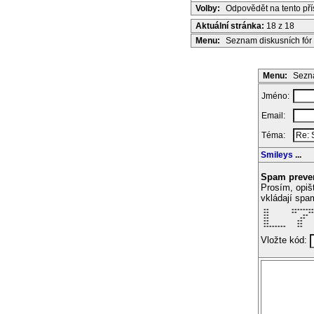
Volby:
Odpovědět na tento př
Aktuální stránka:
18 z 18
Menu:
Seznam diskusních fór
Menu:
Sezna
Jméno:
Email:
Téma:
Smileys
...
Spam preve
Prosím, opiš
vkládají spa
 **        ********
 **        **    **
 **            **  
 **           **   
 **          **    
 **          **    
 ********    **    
Vložte kód: