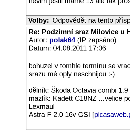
nevim jestli máme 13 ale tak pro
Volby:
Odpovědět na tento přís
Re: Podzimní sraz Milovice u H
Autor:
polak64
(IP zapsáno)
Datum: 04.08.2011 17:06
bohuzel v tomhle termínu se vrac
srazu mé oply neschnijou :-)
dělník: Škoda Octavia combi 1.9
mazlík: Kadett C18NZ ...velice 
Lexmaul
Astra F 2.0 16v GSI [
picasaweb.