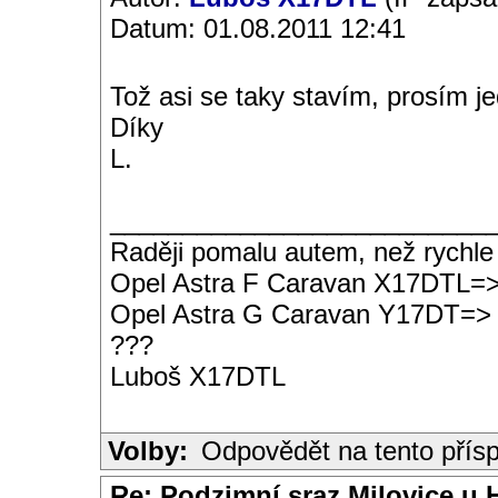
Datum: 01.08.2011 12:41
Tož asi se taky stavím, prosím je
Díky
L.
__________________________
Raději pomalu autem, než rychle
Opel Astra F Caravan X17DTL=
Opel Astra G Caravan Y17DT=>
???
Luboš X17DTL
Volby:
Odpovědět na tento přís
Re: Podzimní sraz Milovice u H