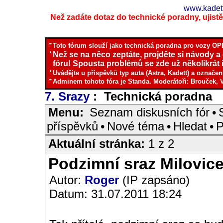
www.kadett
Než zadáte dotaz do technické poradny, ujistěte
*
Toto fórum slouží jako technická poradna pro vozy OPE
*
Než se na něco zeptáte, projděte si návody a
fóru! Spousta problémů se zde už několikrát ř
*
Uvádějte u příspěvků typ auta (Astra, Kadett) a označen
*
Adminem tohoto fóra je Standa. Moderátoři: Brouček, 
7. Srazy
: Technická poradna
I
Menu:
Seznam diskusních fór
•
příspěvků
•
Nové téma
•
Hledat
•
P
Aktuální stránka:
1 z 2
Podzimní sraz Milovice
Autor:
Roger
(IP zapsáno)
Datum: 31.07.2011 18:24