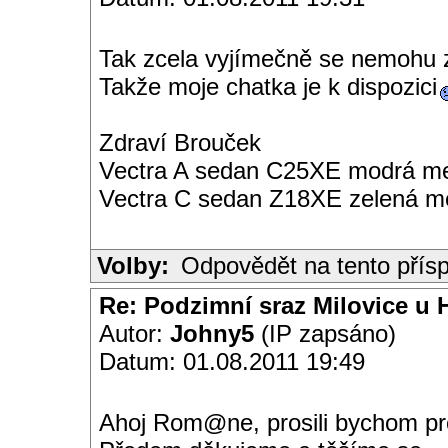
Tak zcela vyjímečně se nemohu zúča
Takže moje chatka je k dispozici
Zdraví Brouček
Vectra A sedan C25XE modrá met
Vectra C sedan Z18XE zelená me
Volby:
Odpovědět na tento přís
Re: Podzimní sraz Milovice u H
Autor:
Johny5
(IP zapsáno)
Datum: 01.08.2011 19:49
Ahoj Rom@ne, prosili bychom pro