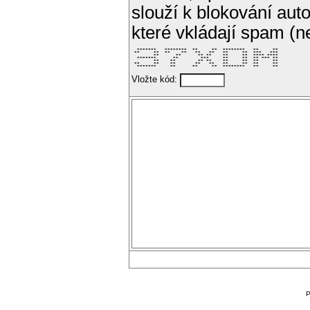
slouží k blokování aut
které vkládají spam (
  *******   ********  **     **  ********   **     ** 

 **     **  **    **   **   **   **     **  ***   *** 

        **      **      ** **    **     **  **** **** 

  *******      **        ***     **     **  ** *** ** 

        **    **        ** **    **     **  **     ** 

 **     **    **       **   **   **     **  **     ** 

  *******     **      **     **  ********   **     ** 
Vložte kód:
P