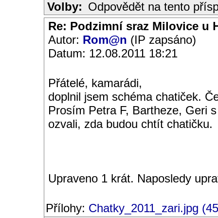
Volby:
Odpovědět na tento přís
Re: Podzimní sraz Milovice u H
Autor:
Rom@n
(IP zapsáno)
Datum: 12.08.2011 18:21
Přátelé, kamarádi,
doplnil jsem schéma chatiček. Če
Prosím Petra F, Bartheze, Geri s
ozvali, zda budou chtít chatičku.
Upraveno 1 krát. Naposledy upr
Přílohy:
Chatky_2011_zari.jpg (4