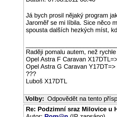
Já bych prosil nějaký program ja
Jaroměř se mi líbila. Sice něco
spousta dalších hezkých míst, kd
__________________________
Raději pomalu autem, než rychle
Opel Astra F Caravan X17DTL=
Opel Astra G Caravan Y17DT=>
???
Luboš X17DTL
Volby:
Odpovědět na tento přís
Re: Podzimní sraz Milovice u H
Autor:
Rom@n
(IP zapsáno)