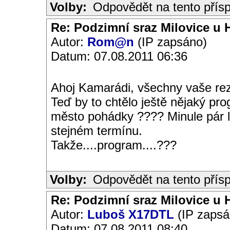
Volby:
Odpovědět na tento přís
Re: Podzimní sraz Milovice u H
Autor:
Rom@n
(IP zapsáno)
Datum: 07.08.2011 06:36
Ahoj Kamarádi, všechny vaše r
Teď by to chtělo ještě nějaký pr
město pohádky ???? Minule pár lid
stejném termínu.
Takže....program....???
Volby:
Odpovědět na tento přís
Re: Podzimní sraz Milovice u H
Autor:
Luboš X17DTL
(IP zapsá
Datum: 07.08.2011 08:40