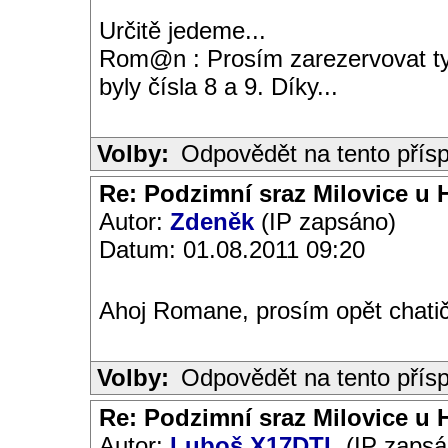
Určitě jedeme...
Rom@n : Prosím zarezervovat ty 
byly čísla 8 a 9. Díky...
Volby:
Odpovědět na tento přís
Re: Podzimní sraz Milovice u H
Autor:
Zdeněk
(IP zapsáno)
Datum: 01.08.2011 09:20
Ahoj Romane, prosím opět chati
Volby:
Odpovědět na tento přís
Re: Podzimní sraz Milovice u H
Autor:
Luboš X17DTL
(IP zapsá