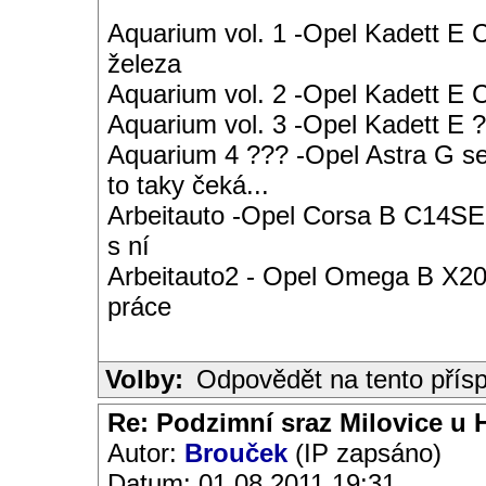
Aquarium vol. 1 -Opel Kadett E 
železa
Aquarium vol. 2 -Opel Kadett E
Aquarium vol. 3 -Opel Kadett E ?
Aquarium 4 ??? -Opel Astra G s
to taky čeká...
Arbeitauto -Opel Corsa B C14SE 
s ní
Arbeitauto2 - Opel Omega B X20S
práce
Volby:
Odpovědět na tento přís
Re: Podzimní sraz Milovice u H
Autor:
Brouček
(IP zapsáno)
Datum: 01.08.2011 19:31