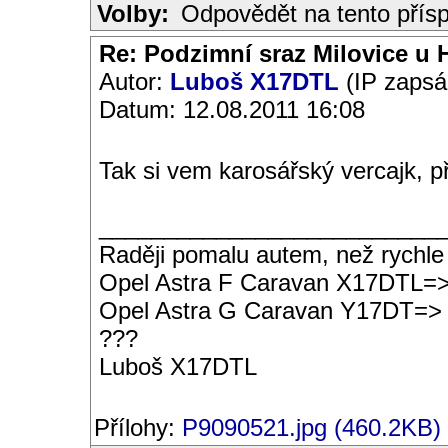
Volby:
Odpovědět na tento přís
Re: Podzimní sraz Milovice u H
Autor:
Luboš X17DTL
(IP zapsá
Datum: 12.08.2011 16:08
Tak si vem karosářský vercajk, p
__________________________
Raději pomalu autem, než rychle
Opel Astra F Caravan X17DTL=
Opel Astra G Caravan Y17DT=>
???
Luboš X17DTL
Přílohy:
P9090521.jpg (460.2KB)