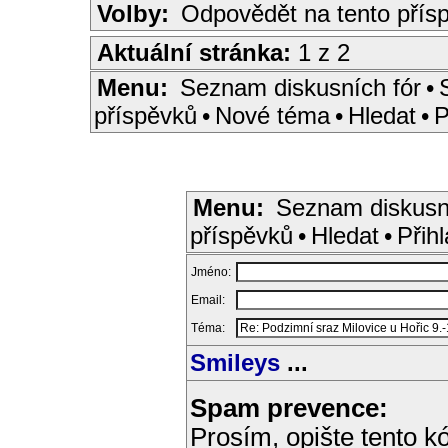
Volby:
Odpovědět na tento přís
Aktuální stránka:
1 z 2
Menu:
Seznam diskusních fór
•
příspěvků
•
Nové téma
•
Hledat
•
P
Menu:
Seznam diskusn
příspěvků
•
Hledat
•
Přihl
Jméno:
Email:
Téma:
Smileys
...
Spam prevence:
Prosím, opište tento kó