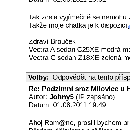
Tak zcela vyjímečně se nemohu zúča
Takže moje chatka je k dispozici
Zdraví Brouček
Vectra A sedan C25XE modrá met
Vectra C sedan Z18XE zelená me
Volby:
Odpovědět na tento přís
Re: Podzimní sraz Milovice u H
Autor:
Johny5
(IP zapsáno)
Datum: 01.08.2011 19:49
Ahoj Rom@ne, prosili bychom pro