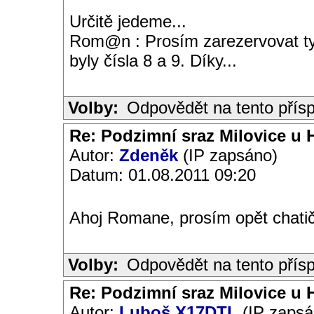
Určitě jedeme...
Rom@n : Prosím zarezervovat ty 
byly čísla 8 a 9. Díky...
Volby:
Odpovědět na tento přís
Re: Podzimní sraz Milovice u H
Autor:
Zdeněk
(IP zapsáno)
Datum: 01.08.2011 09:20
Ahoj Romane, prosím opět chati
Volby:
Odpovědět na tento přís
Re: Podzimní sraz Milovice u H
Autor:
Luboš X17DTL
(IP zapsá