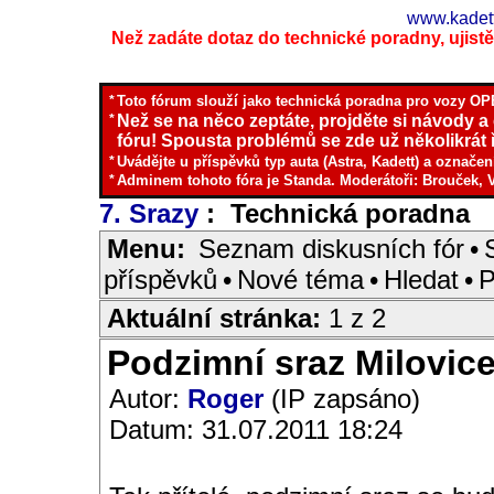
www.kadett
Než zadáte dotaz do technické poradny, ujistěte
*
Toto fórum slouží jako technická poradna pro vozy OPE
*
Než se na něco zeptáte, projděte si návody a
fóru! Spousta problémů se zde už několikrát ř
*
Uvádějte u příspěvků typ auta (Astra, Kadett) a označen
*
Adminem tohoto fóra je Standa. Moderátoři: Brouček, 
7. Srazy
: Technická poradna
I
Menu:
Seznam diskusních fór
•
příspěvků
•
Nové téma
•
Hledat
•
P
Aktuální stránka:
1 z 2
Podzimní sraz Milovice
Autor:
Roger
(IP zapsáno)
Datum: 31.07.2011 18:24