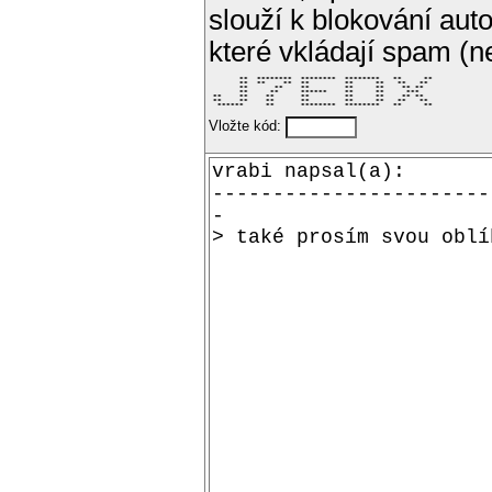
slouží k blokování aut
které vkládají spam (
       **  ********  ********  ********   **     ** 

       **  **    **  **        **     **   **   **  

       **      **    **        **     **    ** **   

       **     **     ******    **     **     ***    

 **    **    **      **        **     **    ** **   

 **    **    **      **        **     **   **   **  

  ******     **      ********  ********   **     ** 
Vložte kód: