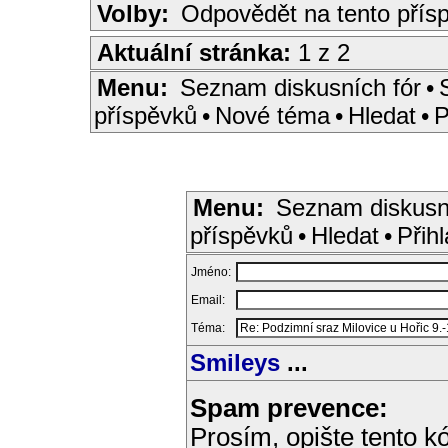
Volby:
Odpovědět na tento přís
Aktuální stránka:
1 z 2
Menu:
Seznam diskusních fór
•
příspěvků
•
Nové téma
•
Hledat
•
P
Menu:
Seznam diskusn
příspěvků
•
Hledat
•
Přihl
Jméno:
Email:
Téma:
Smileys
...
Spam prevence:
Prosím, opište tento kó