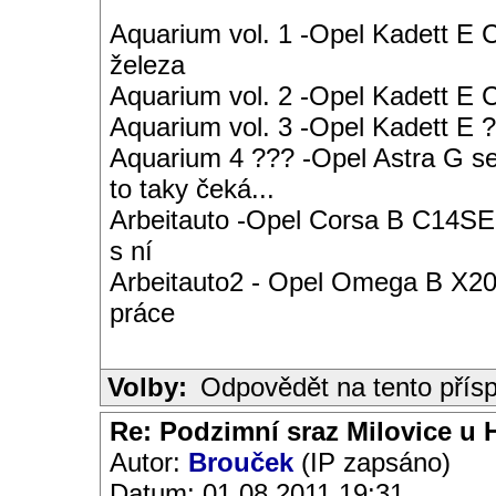
Aquarium vol. 1 -Opel Kadett E 
železa
Aquarium vol. 2 -Opel Kadett E
Aquarium vol. 3 -Opel Kadett E ?
Aquarium 4 ??? -Opel Astra G s
to taky čeká...
Arbeitauto -Opel Corsa B C14SE 
s ní
Arbeitauto2 - Opel Omega B X20S
práce
Volby:
Odpovědět na tento přís
Re: Podzimní sraz Milovice u H
Autor:
Brouček
(IP zapsáno)
Datum: 01.08.2011 19:31