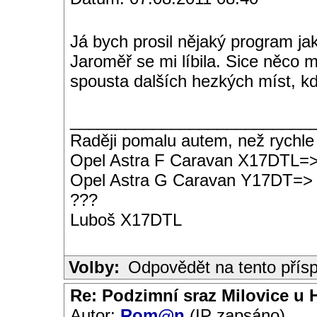
Já bych prosil nějaký program ja
Jaroměř se mi líbila. Sice něco
spousta dalších hezkých míst, kd
__________________________
Raději pomalu autem, než rychle
Opel Astra F Caravan X17DTL=
Opel Astra G Caravan Y17DT=>
???
Luboš X17DTL
Volby:
Odpovědět na tento přís
Re: Podzimní sraz Milovice u H
Autor:
Rom@n
(IP zapsáno)