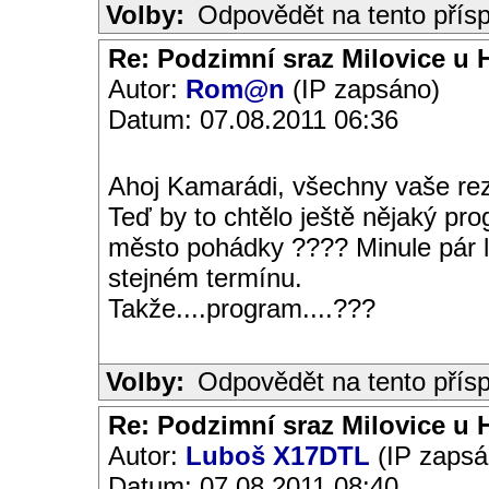
Volby:
Odpovědět na tento přís
Re: Podzimní sraz Milovice u H
Autor:
Rom@n
(IP zapsáno)
Datum: 07.08.2011 06:36
Ahoj Kamarádi, všechny vaše r
Teď by to chtělo ještě nějaký pr
město pohádky ???? Minule pár lid
stejném termínu.
Takže....program....???
Volby:
Odpovědět na tento přís
Re: Podzimní sraz Milovice u H
Autor:
Luboš X17DTL
(IP zapsá
Datum: 07.08.2011 08:40