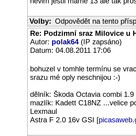
nevim jestli máme 13 ale tak pro
Volby:
Odpovědět na tento přís
Re: Podzimní sraz Milovice u H
Autor:
polak64
(IP zapsáno)
Datum: 04.08.2011 17:06
bohuzel v tomhle termínu se vrac
srazu mé oply neschnijou :-)
dělník: Škoda Octavia combi 1.9
mazlík: Kadett C18NZ ...velice 
Lexmaul
Astra F 2.0 16v GSI [
picasaweb.