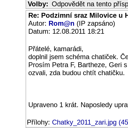
Volby:
Odpovědět na tento přís
Re: Podzimní sraz Milovice u H
Autor:
Rom@n
(IP zapsáno)
Datum: 12.08.2011 18:21
Přátelé, kamarádi,
doplnil jsem schéma chatiček. Če
Prosím Petra F, Bartheze, Geri s
ozvali, zda budou chtít chatičku.
Upraveno 1 krát. Naposledy upr
Přílohy:
Chatky_2011_zari.jpg (4