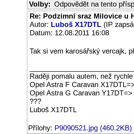
Volby:
Odpovědět na tento přís
Re: Podzimní sraz Milovice u H
Autor:
Luboš X17DTL
(IP zapsá
Datum: 12.08.2011 16:08
Tak si vem karosářský vercajk, p
__________________________
Raději pomalu autem, než rychle
Opel Astra F Caravan X17DTL=
Opel Astra G Caravan Y17DT=>
???
Luboš X17DTL
Přílohy:
P9090521.jpg (460.2KB)