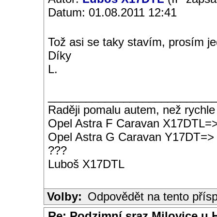
Datum: 01.08.2011 12:41
Tož asi se taky stavím, prosím je
Díky
L.
__________________________
Raději pomalu autem, než rychle
Opel Astra F Caravan X17DTL=
Opel Astra G Caravan Y17DT=>
???
Luboš X17DTL
Volby:
Odpovědět na tento přís
Re: Podzimní sraz Milovice u H