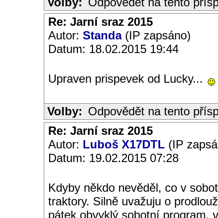
Volby:
Odpovědět na tento přís
Re: Jarní sraz 2015
Autor:
Standa
(IP zapsáno)
Datum: 18.02.2015 19:44
Upraven prispevek od Lucky...
Volby:
Odpovědět na tento přís
Re: Jarní sraz 2015
Autor:
Luboš X17DTL
(IP zapsá
Datum: 19.02.2015 07:28
Kdyby někdo nevěděl, co v sobot
traktory. Silně uvažuju o prodlouž
pátek obvyklý sobotní program, v 