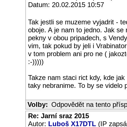
Datum: 20.02.2015 10:57
Tak jestli se muzeme vyjadrit - t
oboje. A je nam to jedno. Jak s
pekny v obou pripadech, s Vend
vim, tak pokud by jeli i Vrabinato
v tom problem ani pro ne ( jakoz
:-)))))
Takze nam staci rict kdy, kde ja
taky nebranime. To by se videlo p
Volby:
Odpovědět na tento přís
Re: Jarní sraz 2015
Autor:
Luboš X17DTL
(IP zapsá