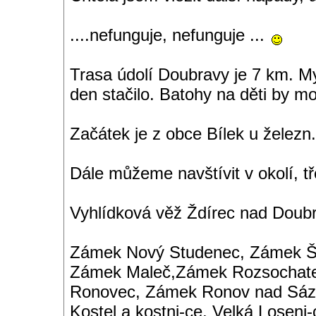
....nefunguje, nefunguje ...
Trasa údolí Doubravy je 7 km. My
den stačilo. Batohy na děti by m
Začátek je z obce Bílek u železn
Dále můžeme navštívit v okolí, tře
Vyhlídková věž Ždírec nad Doub
Zámek Nový Studenec, Zámek Št
Zámek Maleč,Zámek Rozsochatec
Ronovec, Zámek Ronov nad Sáza
Kostel a kostni-ce, Velká Loseni-