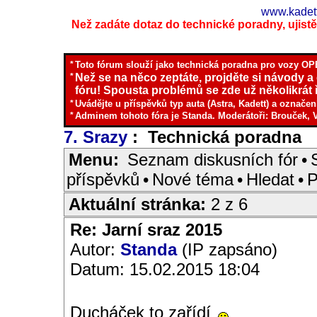
www.kadett
Než zadáte dotaz do technické poradny, ujistěte
*
Toto fórum slouží jako technická poradna pro vozy OPE
*
Než se na něco zeptáte, projděte si návody a
fóru! Spousta problémů se zde už několikrát ř
*
Uvádějte u příspěvků typ auta (Astra, Kadett) a označen
*
Adminem tohoto fóra je Standa. Moderátoři: Brouček, 
7. Srazy
: Technická poradna
I
Menu:
Seznam diskusních fór
•
příspěvků
•
Nové téma
•
Hledat
•
P
Aktuální stránka:
2 z 6
Re: Jarní sraz 2015
Autor:
Standa
(IP zapsáno)
Datum: 15.02.2015 18:04
Ducháček to zařídí