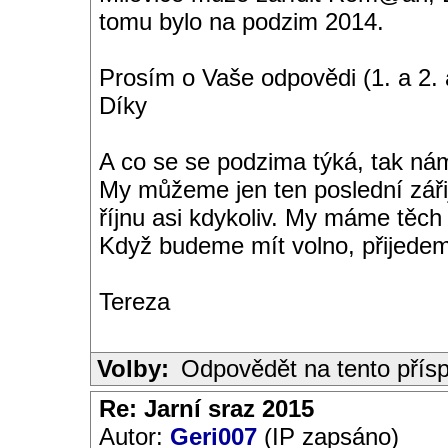
tomu bylo na podzim 2014.
Prosím o Vaše odpovědi (1. a 2. 
Díky
A co se se podzima týká, tak ná
My můžeme jen ten poslední záři
říjnu asi kdykoliv. My máme těch 
Když budeme mít volno, přijedem
Tereza
Volby:
Odpovědět na tento přís
Re: Jarní sraz 2015
Autor:
Geri007
(IP zapsáno)