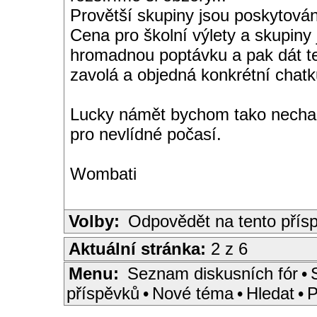
Provětší skupiny jsou poskytován
Cena pro školní výlety a skupiny
hromadnou poptávku a pak dát te
zavolá a objedná konkrétní chatk
Lucky námět bychom tako nechali
pro nevlídné počasí.
Wombati
Volby:
Odpovědět na tento přís
Aktuální stránka:
2 z 6
Menu:
Seznam diskusních fór
•
příspěvků
•
Nové téma
•
Hledat
•
P