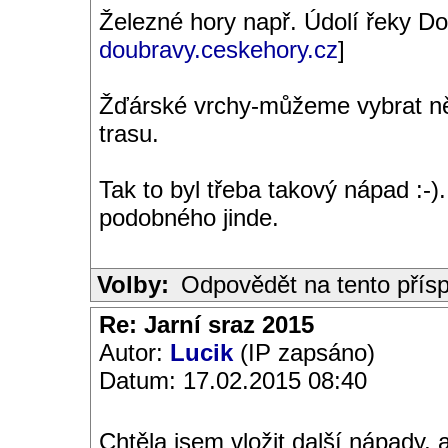
Železné hory např. Údolí řeky Do
doubravy.ceskehory.cz
]
Žďárské vrchy-můžeme vybrat ně
trasu.
Tak to byl třeba takový nápad :
podobného jinde.
Volby:
Odpovědět na tento přís
Re: Jarní sraz 2015
Autor:
Lucik
(IP zapsáno)
Datum: 17.02.2015 08:40
Chtěla jsem vložit další nápady, 