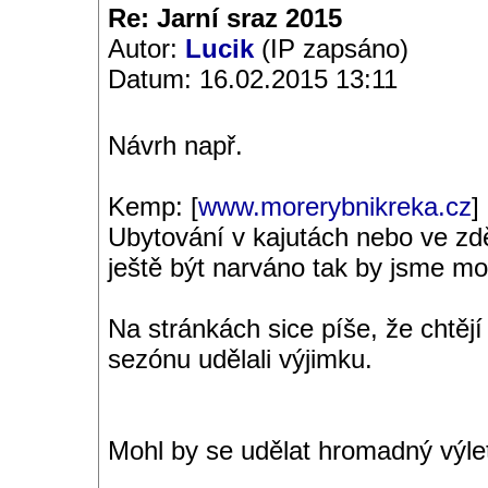
Re: Jarní sraz 2015
Autor:
Lucik
(IP zapsáno)
Datum: 16.02.2015 13:11
Návrh např.
Kemp: [
www.morerybnikreka.cz
]
Ubytování v kajutách nebo ve z
ještě být narváno tak by jsme moh
Na stránkách sice píše, že chtěj
sezónu udělali výjimku.
Mohl by se udělat hromadný výle