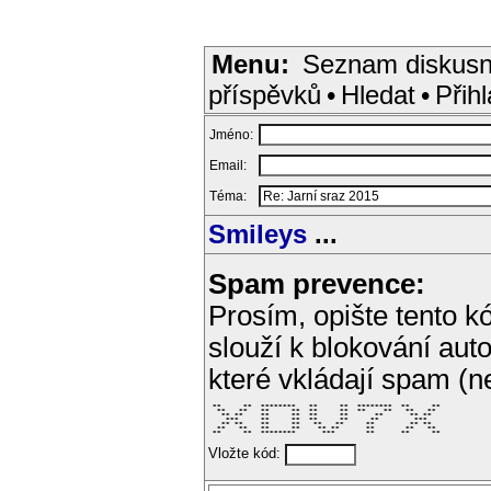
Menu:
Seznam diskusn
příspěvků
•
Hledat
•
Přihl
Jméno:
Email:
Téma:
Smileys
...
Spam prevence:
Prosím, opište tento kó
slouží k blokování aut
které vkládají spam (
 **     **  ********   **     **  ********  **     ** 

  **   **   **     **  **     **  **    **   **   **  

   ** **    **     **  **     **      **      ** **   

    ***     **     **  **     **     **        ***    

   ** **    **     **   **   **     **        ** **   

  **   **   **     **    ** **      **       **   **  

 **     **  ********      ***       **      **     ** 
Vložte kód: