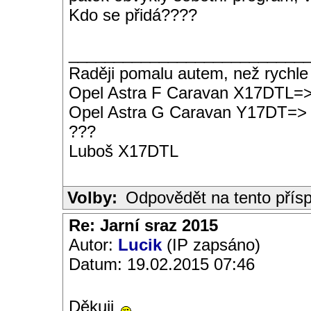
Kdo se přidá????
__________________________
Raději pomalu autem, než rychle
Opel Astra F Caravan X17DTL=
Opel Astra G Caravan Y17DT=>
???
Luboš X17DTL
Volby:
Odpovědět na tento přís
Re: Jarní sraz 2015
Autor:
Lucik
(IP zapsáno)
Datum: 19.02.2015 07:46
Děkuji