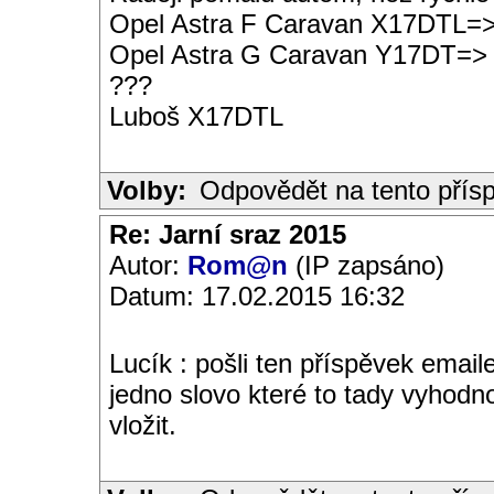
Opel Astra F Caravan X17DTL=
Opel Astra G Caravan Y17DT=>
???
Luboš X17DTL
Volby:
Odpovědět na tento přís
Re: Jarní sraz 2015
Autor:
Rom@n
(IP zapsáno)
Datum: 17.02.2015 16:32
Lucík : pošli ten příspěvek ema
jedno slovo které to tady vyhodn
vložit.