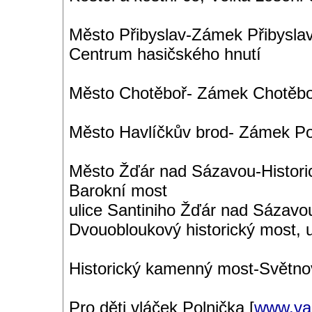
Město Přibyslav-Zámek Přibyslav
Centrum hasičského hnutí
Město Chotěboř- Zámek Chotěbo
Město Havlíčkův brod- Zámek P
Město Žďár nad Sázavou-Histor
Barokní most
ulice Santiniho Žďár nad Sázav
Dvouobloukový historický most, 
Historický kamenný most-Světno
Pro děti vláček Polnička [
www.va