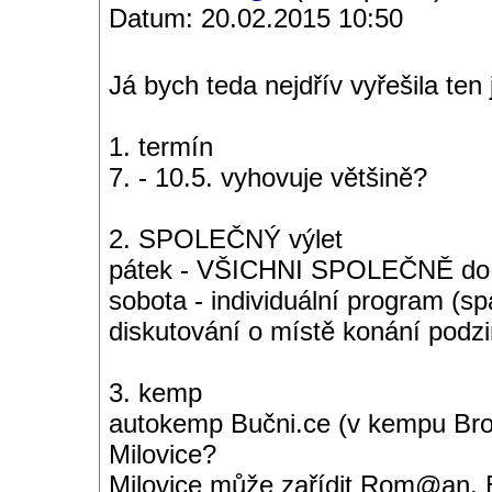
Datum: 20.02.2015 10:50
Já bych teda nejdřív vyřešila ten 
1. termín
7. - 10.5. vyhovuje většině?
2. SPOLEČNÝ výlet
pátek - VŠICHNI SPOLEČNĚ do A
sobota - individuální program (
diskutování o místě konání podzim
3. kemp
autokemp Bučni.ce (v kempu Brod
Milovice?
Milovice může zařídit Rom@an, Bu