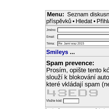
Menu:
Seznam diskusn
příspěvků
•
Hledat
•
Přihl
Jméno:
Email:
Téma:
Smileys
...
Spam prevence:
Prosím, opište tento kó
slouží k blokování aut
které vkládají spam (
 **          *******   ********  ********    *******  

 **    **   **     **  **        **     **  **     ** 

 **    **          **  **        **     **  **     ** 

 **    **    *******   ******    **     **   ******** 

 *********         **  **        **     **         ** 

       **   **     **  **        **     **  **     ** 

       **    *******   ********  ********    *******  
Vložte kód: