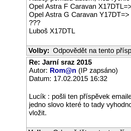
Opel Astra F Caravan X17DTL=
Opel Astra G Caravan Y17DT=>
???
Luboš X17DTL
Volby:
Odpovědět na tento přís
Re: Jarní sraz 2015
Autor:
Rom@n
(IP zapsáno)
Datum: 17.02.2015 16:32
Lucík : pošli ten příspěvek ema
jedno slovo které to tady vyhodn
vložit.