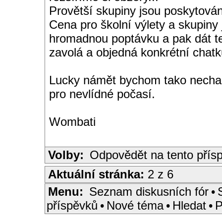
Provětší skupiny jsou poskytován
Cena pro školní výlety a skupiny
hromadnou poptávku a pak dát te
zavolá a objedná konkrétní chatk
Lucky námět bychom tako nechali
pro nevlídné počasí.
Wombati
Volby:
Odpovědět na tento přís
Aktuální stránka:
2 z 6
Menu:
Seznam diskusních fór
•
příspěvků
•
Nové téma
•
Hledat
•
P