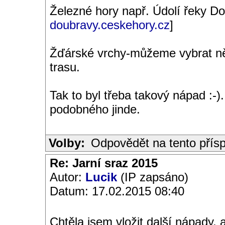
Železné hory např. Údolí řeky Do
doubravy.ceskehory.cz
]
Žďárské vrchy-můžeme vybrat ně
trasu.
Tak to byl třeba takový nápad :
podobného jinde.
Volby:
Odpovědět na tento přís
Re: Jarní sraz 2015
Autor:
Lucik
(IP zapsáno)
Datum: 17.02.2015 08:40
Chtěla jsem vložit další nápady, 