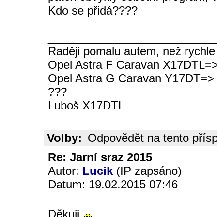
Kdo se přidá????
__________________________
Raději pomalu autem, než rychle
Opel Astra F Caravan X17DTL=
Opel Astra G Caravan Y17DT=>
???
Luboš X17DTL
Volby:
Odpovědět na tento přís
Re: Jarní sraz 2015
Autor:
Lucik
(IP zapsáno)
Datum: 19.02.2015 07:46
Děkuji