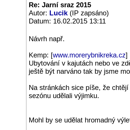
Re: Jarní sraz 2015
Autor:
Lucik
(IP zapsáno)
Datum: 16.02.2015 13:11
Návrh např.
Kemp: [
www.morerybnikreka.cz
]
Ubytování v kajutách nebo ve z
ještě být narváno tak by jsme moh
Na stránkách sice píše, že chtěj
sezónu udělali výjimku.
Mohl by se udělat hromadný výle