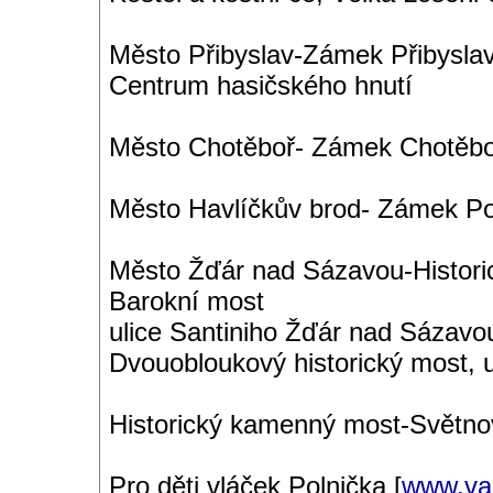
Město Přibyslav-Zámek Přibyslav
Centrum hasičského hnutí
Město Chotěboř- Zámek Chotěbo
Město Havlíčkův brod- Zámek P
Město Žďár nad Sázavou-Histor
Barokní most
ulice Santiniho Žďár nad Sázav
Dvouobloukový historický most, 
Historický kamenný most-Světno
Pro děti vláček Polnička [
www.va