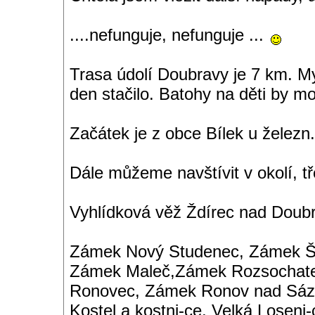
....nefunguje, nefunguje ...
Trasa údolí Doubravy je 7 km. My
den stačilo. Batohy na děti by m
Začátek je z obce Bílek u železn
Dále můžeme navštívit v okolí, tře
Vyhlídková věž Ždírec nad Doub
Zámek Nový Studenec, Zámek Št
Zámek Maleč,Zámek Rozsochatec
Ronovec, Zámek Ronov nad Sáza
Kostel a kostni-ce, Velká Loseni-