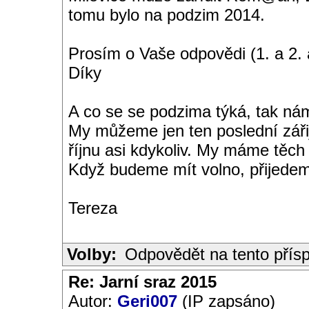
tomu bylo na podzim 2014.
Prosím o Vaše odpovědi (1. a 2. 
Díky
A co se se podzima týká, tak ná
My můžeme jen ten poslední záři
říjnu asi kdykoliv. My máme těch 
Když budeme mít volno, přijedem
Tereza
Volby:
Odpovědět na tento přís
Re: Jarní sraz 2015
Autor:
Geri007
(IP zapsáno)