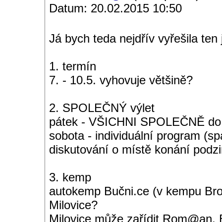
Datum: 20.02.2015 10:50
Já bych teda nejdřív vyřešila ten 
1. termín
7. - 10.5. vyhovuje většině?
2. SPOLEČNÝ výlet
pátek - VŠICHNI SPOLEČNĚ do A
sobota - individuální program (
diskutování o místě konání podzim
3. kemp
autokemp Bučni.ce (v kempu Brod
Milovice?
Milovice může zařídit Rom@an, Bu