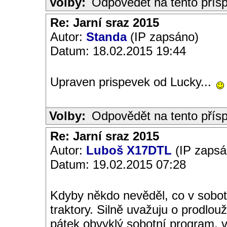
Volby:
Odpovědět na tento přís
Re: Jarní sraz 2015
Autor:
Standa
(IP zapsáno)
Datum: 18.02.2015 19:44
Upraven prispevek od Lucky...
Volby:
Odpovědět na tento přís
Re: Jarní sraz 2015
Autor:
Luboš X17DTL
(IP zapsá
Datum: 19.02.2015 07:28
Kdyby někdo nevěděl, co v sobot
traktory. Silně uvažuju o prodlouž
pátek obvyklý sobotní program, v 