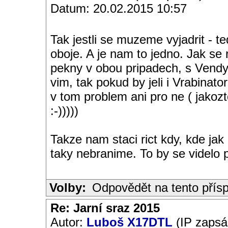
Datum: 20.02.2015 10:57
Tak jestli se muzeme vyjadrit - t
oboje. A je nam to jedno. Jak s
pekny v obou pripadech, s Vend
vim, tak pokud by jeli i Vrabinato
v tom problem ani pro ne ( jakoz
:-)))))
Takze nam staci rict kdy, kde ja
taky nebranime. To by se videlo p
Volby:
Odpovědět na tento přís
Re: Jarní sraz 2015
Autor:
Luboš X17DTL
(IP zapsá